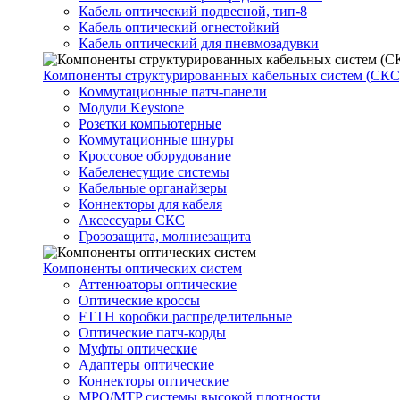
Кабель оптический подвесной, тип-8
Кабель оптический огнестойкий
Кабель оптический для пневмозадувки
Компоненты структурированных кабельных систем (СКС
Коммутационные патч-панели
Модули Keystone
Розетки компьютерные
Коммутационные шнуры
Кроссовое оборудование
Кабеленесущие системы
Кабельные органайзеры
Коннекторы для кабеля
Аксессуары СКС
Грозозащита, молниезащита
Компоненты оптических систем
Аттенюаторы оптические
Оптические кроссы
FTTH коробки распределительные
Оптические патч-корды
Муфты оптические
Адаптеры оптические
Коннекторы оптические
MPO/MTP системы высокой плотности