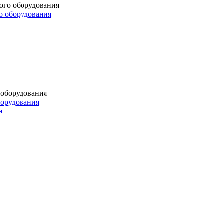
о оборудования
борудования
я