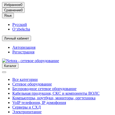
Избранное
0
Сравнение
0
Язык
Русский
O‘zbekcha
Личный кабинет
Авторизация
Регистрация
Каталог
Все категории
Сетевое оборудование
Беспроводное сетевое оборудование
Кабельная продукция, СКС и компоненты ВОЛС
Компьютеры, ноутбуки, мониторы, оргтехника
VoIP телефония, IP домофония
Серверы и СХД
Электропитание