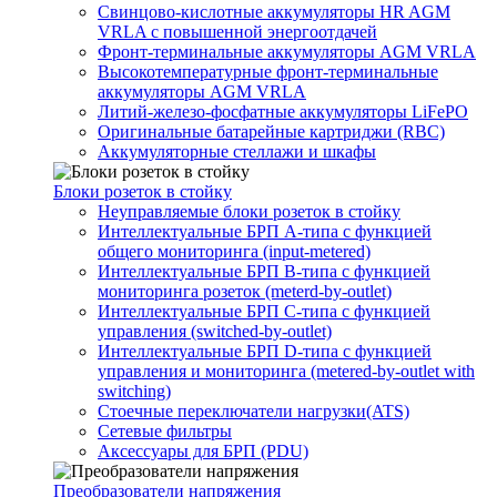
Свинцово-кислотные аккумуляторы HR AGM
VRLA с повышенной энергоотдачей
Фронт-терминальные аккумуляторы AGM VRLA
Высокотемпературные фронт-терминальные
аккумуляторы AGM VRLA
Литий-железо-фосфатные аккумуляторы LiFePO
Оригинальные батарейные картриджи (RBC)
Аккумуляторные стеллажи и шкафы
Блоки розеток в стойку
Неуправляемые блоки розеток в стойку
Интеллектуальные БРП А-типа с функцией
общего мониторинга (input-metered)
Интеллектуальные БРП B-типа с функцией
мониторинга розеток (meterd-by-outlet)
Интеллектуальные БРП C-типа с функцией
управления (switched-by-outlet)
Интеллектуальные БРП D-типа с функцией
управления и мониторинга (metered-by-outlet with
switching)
Стоечные переключатели нагрузки(ATS)
Сетевые фильтры
Аксессуары для БРП (PDU)
Преобразователи напряжения