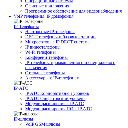
Операционные системы
Офисные приложения
Программное обеспечение для видеонаблюдения
VoIP телефония, IP домофония
IP-Телефоны
Настольные IP-телефоны
DECT телефоны и базовые станции
Микросотовые IP DECT системы
IP видеотелефоны
Wi-Fi телефоны
Конференц-телефоны
IP-телефоны промышленного и специального
назначения
Отельные телефоны
Аксессуары к IP-телефонам
IP-ATC
IP АТС Корпоративный уровень
IP АТС Операторский уровень
Модули расширения к IP АТС
Модули расширения ПО к IP АТС
IP-шлюзы
VoIP GSM шлюзы