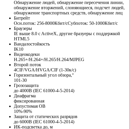
Обнаружение людей, обнаружение пересечения линии,
обнаружение вторжений, слоняющиеся, подсчет людей,
обнаружение транспортных средств, обнаружение лиц
Битрейт
Осн.поток: 256-8000Кбит/сСубпоток: 50-1000Кбит/с
Браузеры
IE выше 8.0 c ActiveX, другие бразуеры с поддержкой
HTML5
Вандалостойкость
IK10
Видеокодеки
H.265+/H.264+/H.265/H.264/MJPEG
Второй поток
4CIF/VGA/HVGA/CIF (1-30к/с)
Горизонтальный угол обзора,°
101-30
Грозозащита
до 4000В (IEC 61000-4-5-2014)
Диафрагма
фиксированная
Допустимая ОВ
10%-90%
Защита от статических разрядов
до 6000В (IEC 61000-4-5-2014)
ИК-подсветка до, м