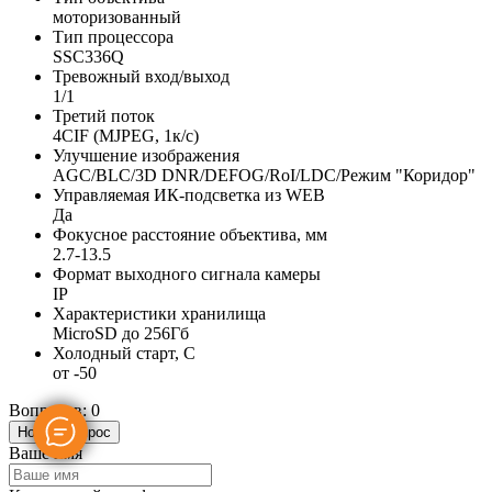
моторизованный
Тип процессора
SSC336Q
Тревожный вход/выход
1/1
Третий поток
4CIF (MJPEG, 1к/с)
Улучшение изображения
AGC/BLC/3D DNR/DEFOG/RoI/LDC/Режим "Коридор"
Управляемая ИК-подсветка из WEB
Да
Фокусное расстояние объектива, мм
2.7-13.5
Формат выходного сигнала камеры
IP
Характеристики хранилища
MicroSD до 256Гб
Холодный старт, C
от -50
Вопросов: 0
Новый вопрос
Ваше имя