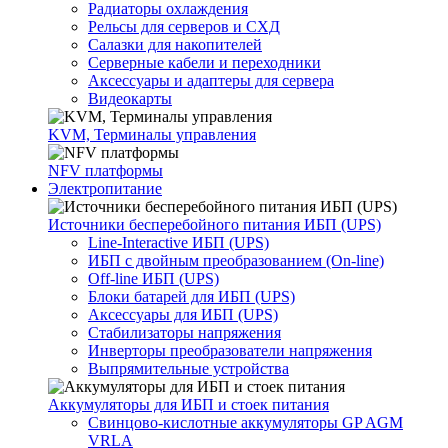
Радиаторы охлаждения
Рельсы для серверов и СХД
Салазки для накопителей
Серверные кабели и переходники
Аксессуары и адаптеры для сервера
Видеокарты
KVM, Терминалы управления
NFV платформы
Электропитание
Источники бесперебойного питания ИБП (UPS)
Line-Interactive ИБП (UPS)
ИБП с двойным преобразованием (On-line)
Off-line ИБП (UPS)
Блоки батарей для ИБП (UPS)
Аксессуары для ИБП (UPS)
Стабилизаторы напряжения
Инверторы преобразователи напряжения
Выпрямительные устройства
Аккумуляторы для ИБП и стоек питания
Свинцово-кислотные аккумуляторы GP AGM
VRLA