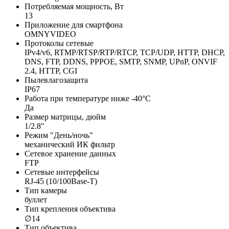
Потребляемая мощность, Вт
13
Приложение для смартфона
OMNYVIDEO
Протоколы сетевые
IPv4/v6, RTMP/RTSP/RTP/RTCP, TCP/UDP, HTTP, DHCP,
DNS, FTP, DDNS, PPPOE, SMTP, SNMP, UPnP, ONVIF
2.4, HTTP, CGI
Пылевлагозащита
IP67
Работа при температуре ниже -40°C
Да
Размер матрицы, дюйм
1/2.8"
Режим "День/ночь"
механический ИК фильтр
Сетевое хранение данных
FTP
Сетевые интерфейсы
RJ-45 (10/100Base-T)
Тип камеры
буллет
Тип крепления объектива
∅14
Тип объектива