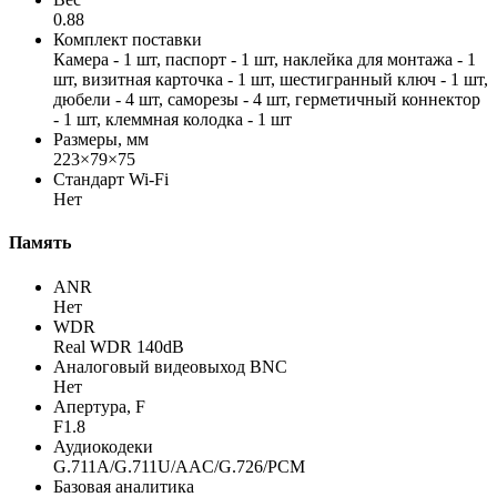
0.88
Комплект поставки
Камера - 1 шт, паспорт - 1 шт, наклейка для монтажа - 1
шт, визитная карточка - 1 шт, шестигранный ключ - 1 шт,
дюбели - 4 шт, саморезы - 4 шт, герметичный коннектор
- 1 шт, клеммная колодка - 1 шт
Размеры, мм
223×79×75
Стандарт Wi-Fi
Нет
Память
ANR
Нет
WDR
Real WDR 140dB
Аналоговый видеовыход BNC
Нет
Апертура, F
F1.8
Аудиокодеки
G.711A/G.711U/AAC/G.726/PCM
Базовая аналитика