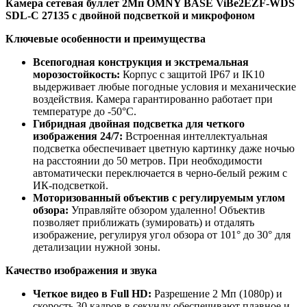
Камера сетевая буллет 2Мп OMNY BASE ViBe2EZF-WDS
SDL-C 27135 с двойной подсветкой и микрофоном
Ключевые особенности и преимущества
Всепогодная конструкция и экстремальная
морозостойкость:
Корпус с защитой IP67 и IK10
выдерживает любые погодные условия и механические
воздействия. Камера гарантированно работает при
температуре до -50°C.
Гибридная двойная подсветка для четкого
изображения 24/7:
Встроенная интеллектуальная
подсветка обеспечивает цветную картинку даже ночью
на расстоянии до 50 метров. При необходимости
автоматически переключается в черно-белый режим с
ИК-подсветкой.
Моторизованный объектив с регулируемым углом
обзора:
Управляйте обзором удаленно! Объектив
позволяет приближать (зумировать) и отдалять
изображение, регулируя угол обзора от 101° до 30° для
детализации нужной зоны.
Качество изображения и звука
Четкое видео в Full HD:
Разрешение 2 Мп (1080p) и
скорость 30 кадров в секунду обеспечивают плавное и