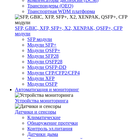
Компенсаторы дисперсии (DCM)
Транспондеры (OEO)
Транспортная WDM платформа
SFP, GBIC, XFP, SFP+, X2, XENPAK, QSFP+, CFP
модули
SFP модули
Модули SFP+
Модули QSFP+
Модули SFP28
Модули QSFP28
Модули QSFP-DD
Модули CFP/CFP2/CFP4
Модули XFP
Модули OSFP
Автоматизация и мониторинг
Устройства мониторинга
Датчики и сенсоры
Климатические
Обнаружение протечки
Контроль эл.питания
Датчики дыма