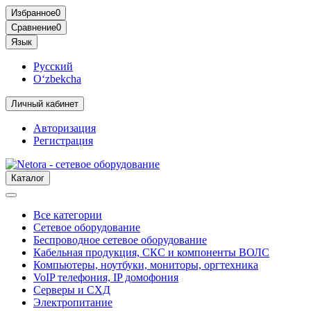
Избранное
0
Сравнение
0
Язык
Русский
O‘zbekcha
Личный кабинет
Авторизация
Регистрация
Каталог
Все категории
Сетевое оборудование
Беспроводное сетевое оборудование
Кабельная продукция, СКС и компоненты ВОЛС
Компьютеры, ноутбуки, мониторы, оргтехника
VoIP телефония, IP домофония
Серверы и СХД
Электропитание