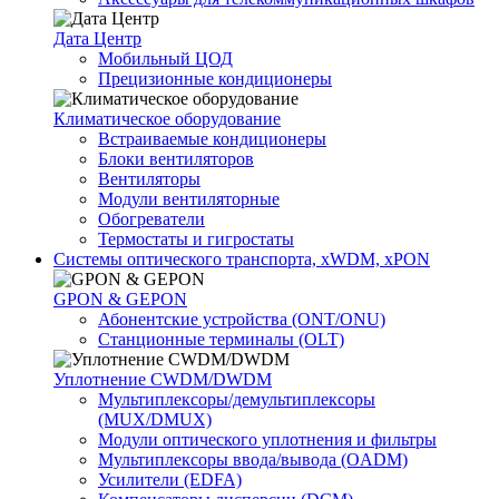
Дата Центр
Мобильный ЦОД
Прецизионные кондиционеры
Климатичeское оборудование
Встраиваемые кондиционеры
Блоки вентиляторов
Вентиляторы
Модули вентиляторные
Обогреватели
Термостаты и гигростаты
Системы оптического транспорта, xWDM, xPON
GPON & GEPON
Абонентские устройства (ONT/ONU)
Станционные терминалы (OLT)
Уплотнение CWDM/DWDM
Мультиплексоры/демультиплексоры
(MUX/DMUX)
Модули оптического уплотнения и фильтры
Мультиплексоры ввода/вывода (OADM)
Усилители (EDFA)