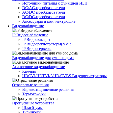
Источники питания c функцией ИБП
DC/AC-преобразователи
AC/DC-преобразователи
DC/DC-преобразователи
Аксессуары и комплектующие
Видеонаблюдение
IP Видеонаблюдение
IP Видеокамеры
IP Видеорегистраторы(NVR)
IP Видеосерверы
Видеонаблюдение для умного дома
Аналоговое видеонаблюдение
Камеры
HDCVI/HDTVI/AHD/CVBS Видеорегистраторы
Отраслевые решения
Взрывозащищенные решения
Термокожухи
Пропускные устройства
Шлагбаумы
Турникеты