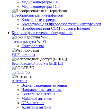
Медиаконвертеры 10G
Медиаконвертеры 1Gb
Преобразователи интерфейсов
Консольные серверы
Аксессуары для преобразователей интерфейсов
Преобразователи COM-портов в Ethernet
Беспроводное сетевое оборудование
Точки доступа Wi-Fi
Контроллеры
Wi-Fi роутеры
Беспроводной доступ (БШПД)
3G/LTE/5G
Антенны
Всенаправленные антенны
Направленные антенны
Секторные антенны
Multiband антенны
GPS-антенны
Адаптеры антенн