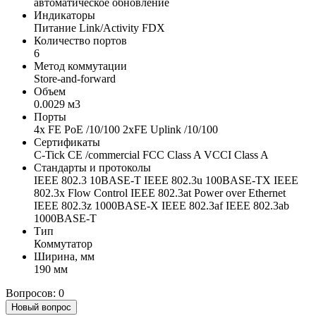
автоматическое обновление
Индикаторы
Питание Link/Activity FDX
Количество портов
6
Метод коммутации
Store-and-forward
Объем
0.0029 м3
Порты
4x FE PoE /10/100 2xFE Uplink /10/100
Сертификаты
C-Tick CE /commercial FCC Class A VCCI Class A
Стандарты и протоколы
IEEE 802.3 10BASE-T IEEE 802.3u 100BASE-TX IEEE
802.3x Flow Control IEEE 802.3at Power over Ethernet
IEEE 802.3z 1000BASE-X IEEE 802.3af IEEE 802.3ab
1000BASE-T
Тип
Коммутатор
Ширина, мм
190 мм
Вопросов: 0
Новый вопрос