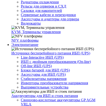
Радиаторы охлаждения
Рельсы для серверов и СХД
Салазки для накопителей
Серверные кабели и переходники
Аксессуары и адаптеры для сервера
Видеокарты
KVM, Терминалы управления
NFV платформы
Электропитание
Источники бесперебойного питания ИБП (UPS)
Line-Interactive ИБП (UPS)
ИБП с двойным преобразованием (On-line)
Off-line ИБП (UPS)
Блоки батарей для ИБП (UPS)
Аксессуары для ИБП (UPS)
Стабилизаторы напряжения
Инверторы преобразователи напряжения
Выпрямительные устройства
Аккумуляторы для ИБП и стоек питания
Свинцово-кислотные аккумуляторы GP AGM
VRLA