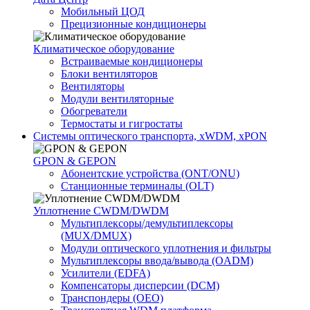
Мобильный ЦОД
Прецизионные кондиционеры
Климатичeское оборудование
Встраиваемые кондиционеры
Блоки вентиляторов
Вентиляторы
Модули вентиляторные
Обогреватели
Термостаты и гигростаты
Системы оптического транспорта, xWDM, xPON
GPON & GEPON
Абонентские устройства (ONT/ONU)
Станционные терминалы (OLT)
Уплотнение CWDM/DWDM
Мультиплексоры/демультиплексоры
(MUX/DMUX)
Модули оптического уплотнения и фильтры
Мультиплексоры ввода/вывода (OADM)
Усилители (EDFA)
Компенсаторы дисперсии (DCM)
Транспондеры (OEO)