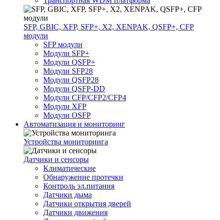
Транспортная WDM платформа
SFP, GBIC, XFP, SFP+, X2, XENPAK, QSFP+, CFP
модули
SFP модули
Модули SFP+
Модули QSFP+
Модули SFP28
Модули QSFP28
Модули QSFP-DD
Модули CFP/CFP2/CFP4
Модули XFP
Модули OSFP
Автоматизация и мониторинг
Устройства мониторинга
Датчики и сенсоры
Климатические
Обнаружение протечки
Контроль эл.питания
Датчики дыма
Датчики открытия дверей
Датчики движения