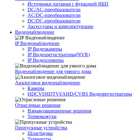
Источники питания c функцией ИБП
DC/AC-преобразователи
AC/DC-преобразователи
DC/DC-преобразователи
Аксессуары и комплектующие
Видеонаблюдение
IP Видеонаблюдение
IP Видеокамеры
IP Видеорегистраторы(NVR)
IP Видеосерверы
Видеонаблюдение для умного дома
Аналоговое видеонаблюдение
Камеры
HDCVI/HDTVI/AHD/CVBS Видеорегистраторы
Отраслевые решения
Взрывозащищенные решения
Термокожухи
Пропускные устройства
Шлагбаумы
Турникеты