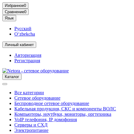
Избранное
0
Сравнение
0
Язык
Русский
O‘zbekcha
Личный кабинет
Авторизация
Регистрация
Каталог
Все категории
Сетевое оборудование
Беспроводное сетевое оборудование
Кабельная продукция, СКС и компоненты ВОЛС
Компьютеры, ноутбуки, мониторы, оргтехника
VoIP телефония, IP домофония
Серверы и СХД
Электропитание