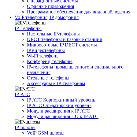
Операционные системы
Офисные приложения
Программное обеспечение для видеонаблюдения
VoIP телефония, IP домофония
IP-Телефоны
Настольные IP-телефоны
DECT телефоны и базовые станции
Микросотовые IP DECT системы
IP видеотелефоны
Wi-Fi телефоны
Конференц-телефоны
IP-телефоны промышленного и специального
назначения
Отельные телефоны
Аксессуары к IP-телефонам
IP-ATC
IP АТС Корпоративный уровень
IP АТС Операторский уровень
Модули расширения к IP АТС
Модули расширения ПО к IP АТС
IP-шлюзы
VoIP GSM шлюзы