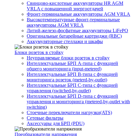
Свинцово-кислотные аккумуляторы HR AGM
VRLA с повышенной энергоотдачей
Фронт-терминальные аккумуляторы AGM VRLA
Высокотемпературные фронт-терминальные
аккумуляторы AGM VRLA
Литий-железо-фосфатные аккумуляторы LiFePO
Оригинальные батарейные картриджи (RBC)
Аккумуляторные стеллажи и шкафы
Блоки розеток в стойку
Неуправляемые блоки розеток в стойку
Интеллектуальные БРП А-типа с функцией
общего мониторинга (input-metered)
Интеллектуальные БРП B-типа с функцией
мониторинга розеток (meterd-by-outlet)
Интеллектуальные БРП C-типа с функцией
управления (switched-by-outlet)
Интеллектуальные БРП D-типа с функцией
управления и мониторинга (metered-by-outlet with
switching)
Стоечные переключатели нагрузки(ATS)
Сетевые фильтры
Аксессуары для БРП (PDU)
Преобразователи напряжения