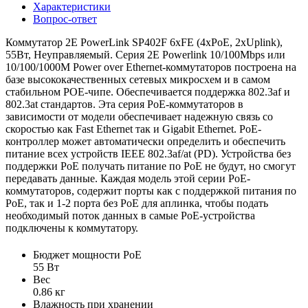
Характеристики
Вопрос-ответ
Коммутатор 2E PowerLink SP402F 6xFE (4xPoE, 2xUplink),
55Вт, Неуправляемый. Серия 2E Powerlink 10/100Mbps или
10/100/1000M Power over Ethernet-коммутаторов построена на
базе высококачественных сетевых микросхем и в самом
стабильном POE-чипе. Обеспечивается поддержка 802.3af и
802.3at стандартов. Эта серия PоE-коммутаторов в
зависимости от модели обеспечивает надежную связь со
скоростью как Fast Ethernet так и Gigabit Ethernet. PoE-
контроллер может автоматически определить и обеспечить
питание всех устройств IEEE 802.3af/at (PD). Устройства без
поддержки PoE получать питание по PoE не будут, но смогут
передавать данные. Каждая модель этой серии PоE-
коммутаторов, содержит порты как с поддержкой питания по
PoE, так и 1-2 порта без PoE для аплинка, чтобы подать
необходимый поток данных в самые PoE-устройства
подключены к коммутатору.
Бюджет мощности PoE
55 Вт
Вес
0.86 кг
Влажность при хранении