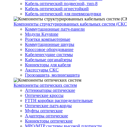
Кабель оптический подвесной, тип-8
Кабель оптический огнестойкий
Кабель оптический для пневмозадувки
Компоненты структурированных кабельных систем (СКС
Коммутационные патч-панели
Модули Keystone
Розетки компьютерные
Коммутационные шнуры
Кроссовое оборудование
Кабеленесущие системы
Кабельные органайзеры
Коннекторы для кабеля
Аксессуары СКС
Грозозащита, молниезащита
Компоненты оптических систем
Аттенюаторы оптические
Оптические кроссы
FTTH коробки распределительные
Оптические патч-корды
Муфты оптические
Адаптеры оптические
Коннекторы оптические
MPO/MTP системы высокой плотности