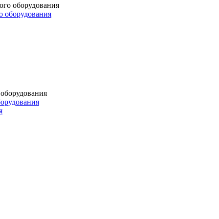
о оборудования
борудования
я