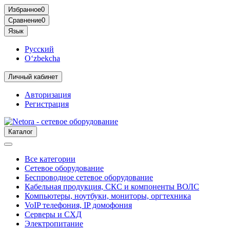
Избранное
0
Сравнение
0
Язык
Русский
O‘zbekcha
Личный кабинет
Авторизация
Регистрация
Каталог
Все категории
Сетевое оборудование
Беспроводное сетевое оборудование
Кабельная продукция, СКС и компоненты ВОЛС
Компьютеры, ноутбуки, мониторы, оргтехника
VoIP телефония, IP домофония
Серверы и СХД
Электропитание