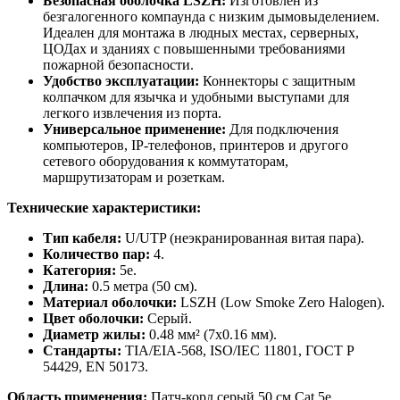
Безопасная оболочка LSZH:
Изготовлен из
безгалогенного компаунда с низким дымовыделением.
Идеален для монтажа в людных местах, серверных,
ЦОДах и зданиях с повышенными требованиями
пожарной безопасности.
Удобство эксплуатации:
Коннекторы с защитным
колпачком для язычка и удобными выступами для
легкого извлечения из порта.
Универсальное применение:
Для подключения
компьютеров, IP-телефонов, принтеров и другого
сетевого оборудования к коммутаторам,
маршрутизаторам и розеткам.
Технические характеристики:
Тип кабеля:
U/UTP (неэкранированная витая пара).
Количество пар:
4.
Категория:
5e.
Длина:
0.5 метра (50 см).
Материал оболочки:
LSZH (Low Smoke Zero Halogen).
Цвет оболочки:
Серый.
Диаметр жилы:
0.48 мм² (7x0.16 мм).
Стандарты:
TIA/EIA-568, ISO/IEC 11801, ГОСТ Р
54429, EN 50173.
Область применения:
Патч-корд серый 50 см Cat.5e