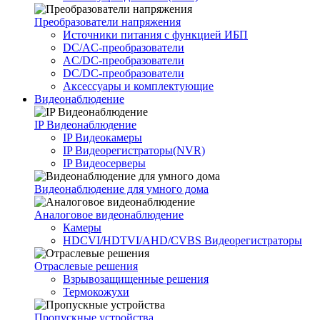
Преобразователи напряжения
Источники питания c функцией ИБП
DC/AC-преобразователи
AC/DC-преобразователи
DC/DC-преобразователи
Аксессуары и комплектующие
Видеонаблюдение
IP Видеонаблюдение
IP Видеокамеры
IP Видеорегистраторы(NVR)
IP Видеосерверы
Видеонаблюдение для умного дома
Аналоговое видеонаблюдение
Камеры
HDCVI/HDTVI/AHD/CVBS Видеорегистраторы
Отраслевые решения
Взрывозащищенные решения
Термокожухи
Пропускные устройства