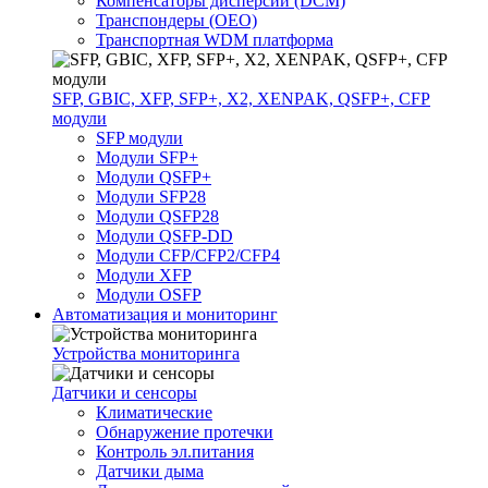
Компенсаторы дисперсии (DCM)
Транспондеры (OEO)
Транспортная WDM платформа
SFP, GBIC, XFP, SFP+, X2, XENPAK, QSFP+, CFP
модули
SFP модули
Модули SFP+
Модули QSFP+
Модули SFP28
Модули QSFP28
Модули QSFP-DD
Модули CFP/CFP2/CFP4
Модули XFP
Модули OSFP
Автоматизация и мониторинг
Устройства мониторинга
Датчики и сенсоры
Климатические
Обнаружение протечки
Контроль эл.питания
Датчики дыма