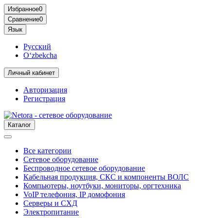
Избранное
0
Сравнение
0
Язык
Русский
O‘zbekcha
Личный кабинет
Авторизация
Регистрация
Каталог
Все категории
Сетевое оборудование
Беспроводное сетевое оборудование
Кабельная продукция, СКС и компоненты ВОЛС
Компьютеры, ноутбуки, мониторы, оргтехника
VoIP телефония, IP домофония
Серверы и СХД
Электропитание