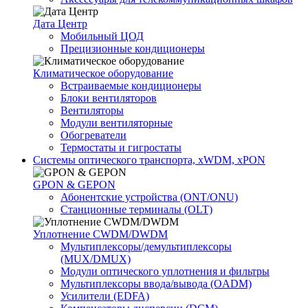
Дата Центр
Мобильный ЦОД
Прецизионные кондиционеры
Климатичeское оборудование
Встраиваемые кондиционеры
Блоки вентиляторов
Вентиляторы
Модули вентиляторные
Обогреватели
Термостаты и гигростаты
Системы оптического транспорта, xWDM, xPON
GPON & GEPON
Абонентские устройства (ONT/ONU)
Станционные терминалы (OLT)
Уплотнение CWDM/DWDM
Мультиплексоры/демультиплексоры
(MUX/DMUX)
Модули оптического уплотнения и фильтры
Мультиплексоры ввода/вывода (OADM)
Усилители (EDFA)