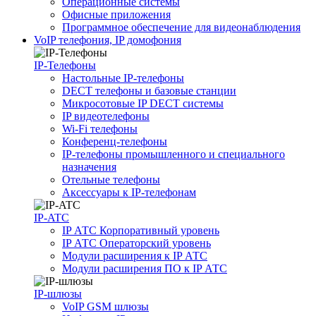
Операционные системы
Офисные приложения
Программное обеспечение для видеонаблюдения
VoIP телефония, IP домофония
IP-Телефоны
Настольные IP-телефоны
DECT телефоны и базовые станции
Микросотовые IP DECT системы
IP видеотелефоны
Wi-Fi телефоны
Конференц-телефоны
IP-телефоны промышленного и специального
назначения
Отельные телефоны
Аксессуары к IP-телефонам
IP-ATC
IP АТС Корпоративный уровень
IP АТС Операторский уровень
Модули расширения к IP АТС
Модули расширения ПО к IP АТС
IP-шлюзы
VoIP GSM шлюзы