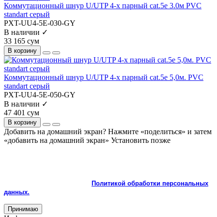
Коммутационный шнур U/UTP 4-х парный cat.5e 3.0м PVC
standart серый
PXT-UU4-5E-030-GY
В наличии ✓
33 165 сум
В корзину
Коммутационный шнур U/UTP 4-х парный cat.5e 5,0м. PVC
standart серый
PXT-UU4-5E-050-GY
В наличии ✓
47 401 сум
В корзину
Добавить на домашний экран?
Нажмите «поделиться» и затем
«добавить на домашний экран»
Установить
позже
На сайте используются cookie и сервисы аналитики для
корректной работы и улучшения качества обслуживания.
Продолжая пользоваться сайтом, вы соглашаетесь с
использованием cookie и с
Политикой обработки персональных
данных.
Принимаю