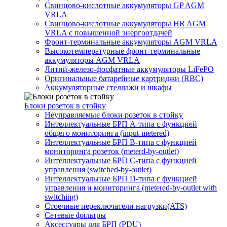
Свинцово-кислотные аккумуляторы GP AGM
VRLA
Свинцово-кислотные аккумуляторы HR AGM
VRLA с повышенной энергоотдачей
Фронт-терминальные аккумуляторы AGM VRLA
Высокотемпературные фронт-терминальные
аккумуляторы AGM VRLA
Литий-железо-фосфатные аккумуляторы LiFePO
Оригинальные батарейные картриджи (RBC)
Аккумуляторные стеллажи и шкафы
Блоки розеток в стойку
Неуправляемые блоки розеток в стойку
Интеллектуальные БРП А-типа с функцией
общего мониторинга (input-metered)
Интеллектуальные БРП B-типа с функцией
мониторинга розеток (meterd-by-outlet)
Интеллектуальные БРП C-типа с функцией
управления (switched-by-outlet)
Интеллектуальные БРП D-типа с функцией
управления и мониторинга (metered-by-outlet with
switching)
Стоечные переключатели нагрузки(ATS)
Сетевые фильтры
Аксессуары для БРП (PDU)