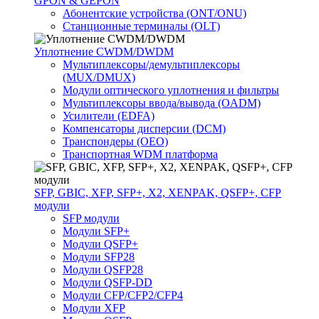
GPON & GEPON
Абонентские устройства (ONT/ONU)
Станционные терминалы (OLT)
Уплотнение CWDM/DWDM
Мультиплексоры/демультиплексоры
(MUX/DMUX)
Модули оптического уплотнения и фильтры
Мультиплексоры ввода/вывода (OADM)
Усилители (EDFA)
Компенсаторы дисперсии (DCM)
Транспондеры (OEO)
Транспортная WDM платформа
SFP, GBIC, XFP, SFP+, X2, XENPAK, QSFP+, CFP
модули
SFP модули
Модули SFP+
Модули QSFP+
Модули SFP28
Модули QSFP28
Модули QSFP-DD
Модули CFP/CFP2/CFP4
Модули XFP