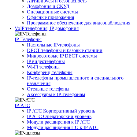
Антивирусы и безопасность
Домофония и СКУД
Операционные системы
Офисные приложения
Программное обеспечение для видеонаблюдения
VoIP телефония, IP домофония
IP-Телефоны
Настольные IP-телефоны
DECT телефоны и базовые станции
Микросотовые IP DECT системы
IP видеотелефоны
Wi-Fi телефоны
Конференц-телефоны
IP-телефоны промышленного и специального
назначения
Отельные телефоны
Аксессуары к IP-телефонам
IP-ATC
IP АТС Корпоративный уровень
IP АТС Операторский уровень
Модули расширения к IP АТС
Модули расширения ПО к IP АТС