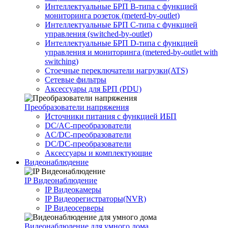
Интеллектуальные БРП B-типа с функцией
мониторинга розеток (meterd-by-outlet)
Интеллектуальные БРП C-типа с функцией
управления (switched-by-outlet)
Интеллектуальные БРП D-типа с функцией
управления и мониторинга (metered-by-outlet with
switching)
Стоечные переключатели нагрузки(ATS)
Сетевые фильтры
Аксессуары для БРП (PDU)
Преобразователи напряжения
Источники питания c функцией ИБП
DC/AC-преобразователи
AC/DC-преобразователи
DC/DC-преобразователи
Аксессуары и комплектующие
Видеонаблюдение
IP Видеонаблюдение
IP Видеокамеры
IP Видеорегистраторы(NVR)
IP Видеосерверы
Видеонаблюдение для умного дома