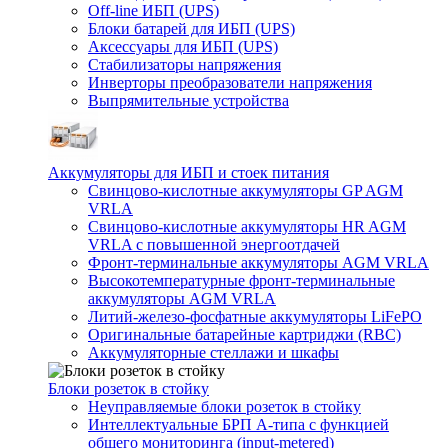
Off-line ИБП (UPS)
Блоки батарей для ИБП (UPS)
Аксессуары для ИБП (UPS)
Стабилизаторы напряжения
Инверторы преобразователи напряжения
Выпрямительные устройства
Аккумуляторы для ИБП и стоек питания
Свинцово-кислотные аккумуляторы GP AGM
VRLA
Свинцово-кислотные аккумуляторы HR AGM
VRLA с повышенной энергоотдачей
Фронт-терминальные аккумуляторы AGM VRLA
Высокотемпературные фронт-терминальные
аккумуляторы AGM VRLA
Литий-железо-фосфатные аккумуляторы LiFePO
Оригинальные батарейные картриджи (RBC)
Аккумуляторные стеллажи и шкафы
Блоки розеток в стойку
Неуправляемые блоки розеток в стойку
Интеллектуальные БРП А-типа с функцией
общего мониторинга (input-metered)