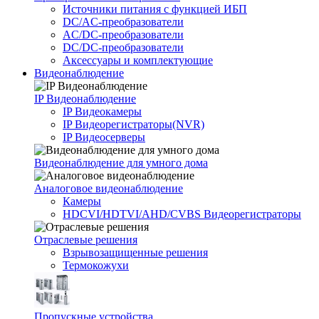
Источники питания c функцией ИБП
DC/AC-преобразователи
AC/DC-преобразователи
DC/DC-преобразователи
Аксессуары и комплектующие
Видеонаблюдение
IP Видеонаблюдение
IP Видеокамеры
IP Видеорегистраторы(NVR)
IP Видеосерверы
Видеонаблюдение для умного дома
Аналоговое видеонаблюдение
Камеры
HDCVI/HDTVI/AHD/CVBS Видеорегистраторы
Отраслевые решения
Взрывозащищенные решения
Термокожухи
Пропускные устройства