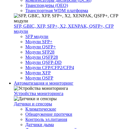
Компенсаторы дисперсии (DCM)
Транспондеры (OEO)
Транспортная WDM платформа
SFP, GBIC, XFP, SFP+, X2, XENPAK, QSFP+, CFP
модули
SFP модули
Модули SFP+
Модули QSFP+
Модули SFP28
Модули QSFP28
Модули QSFP-DD
Модули CFP/CFP2/CFP4
Модули XFP
Модули OSFP
Автоматизация и мониторинг
Устройства мониторинга
Датчики и сенсоры
Климатические
Обнаружение протечки
Контроль эл.питания
Датчики дыма