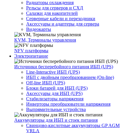
Радиаторы охлаждения
Рельсы для серверов и СХД
Салазки для накопителей
Серверные кабели и переходники
Аксессуары и адаптеры для сервера
Видеокарты
KVM, Терминалы управления
NFV платформы
Электропитание
Источники бесперебойного питания ИБП (UPS)
Line-Interactive ИБП (UPS)
ИБП с двойным преобразованием (On-line)
Off-line ИБП (UPS)
Блоки батарей для ИБП (UPS)
Аксессуары для ИБП (UPS)
Стабилизаторы напряжения
Инверторы преобразователи напряжения
Выпрямительные устройства
Аккумуляторы для ИБП и стоек питания
Свинцово-кислотные аккумуляторы GP AGM
VRLA