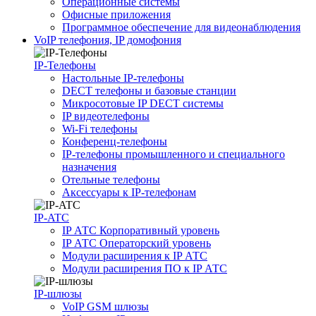
Операционные системы
Офисные приложения
Программное обеспечение для видеонаблюдения
VoIP телефония, IP домофония
IP-Телефоны
Настольные IP-телефоны
DECT телефоны и базовые станции
Микросотовые IP DECT системы
IP видеотелефоны
Wi-Fi телефоны
Конференц-телефоны
IP-телефоны промышленного и специального
назначения
Отельные телефоны
Аксессуары к IP-телефонам
IP-ATC
IP АТС Корпоративный уровень
IP АТС Операторский уровень
Модули расширения к IP АТС
Модули расширения ПО к IP АТС
IP-шлюзы
VoIP GSM шлюзы