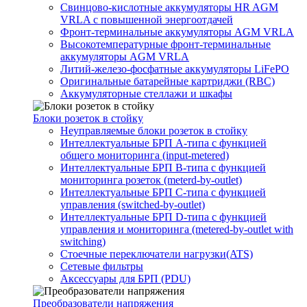
Свинцово-кислотные аккумуляторы HR AGM
VRLA с повышенной энергоотдачей
Фронт-терминальные аккумуляторы AGM VRLA
Высокотемпературные фронт-терминальные
аккумуляторы AGM VRLA
Литий-железо-фосфатные аккумуляторы LiFePO
Оригинальные батарейные картриджи (RBC)
Аккумуляторные стеллажи и шкафы
Блоки розеток в стойку
Неуправляемые блоки розеток в стойку
Интеллектуальные БРП А-типа с функцией
общего мониторинга (input-metered)
Интеллектуальные БРП B-типа с функцией
мониторинга розеток (meterd-by-outlet)
Интеллектуальные БРП C-типа с функцией
управления (switched-by-outlet)
Интеллектуальные БРП D-типа с функцией
управления и мониторинга (metered-by-outlet with
switching)
Стоечные переключатели нагрузки(ATS)
Сетевые фильтры
Аксессуары для БРП (PDU)
Преобразователи напряжения