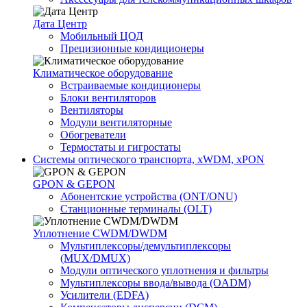
Дата Центр
Мобильный ЦОД
Прецизионные кондиционеры
Климатичeское оборудование
Встраиваемые кондиционеры
Блоки вентиляторов
Вентиляторы
Модули вентиляторные
Обогреватели
Термостаты и гигростаты
Системы оптического транспорта, xWDM, xPON
GPON & GEPON
Абонентские устройства (ONT/ONU)
Станционные терминалы (OLT)
Уплотнение CWDM/DWDM
Мультиплексоры/демультиплексоры
(MUX/DMUX)
Модули оптического уплотнения и фильтры
Мультиплексоры ввода/вывода (OADM)
Усилители (EDFA)