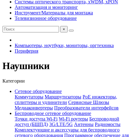
Системы оптического транспорта, xWDM, xPON
Автоматизация и мониторинг
Инструмент/Материалы для монтажа
Телевизионное оборудование
×
Компьютеры, ноутбуки, мониторы, оргтехника
Периферия
Наушники
Категории
Сетевое оборудование
Коммутаторы
Маршрутизаторы
PoE инжекторы,
сплиттеры и удлинители
Сервисные Шлюзы
Медиаконвертеры
Преобразователи интерфейсов
Беспроводное сетевое оборудование
Точки доступа Wi-Fi
Wi-Fi роутеры
Беспроводной
доступ (БШПД)
3G/LTE/5G
Антенны
Радиомосты
Комплектующие и аксессуары для беспроводного
сетевого оборудования
Программное обеспечение для