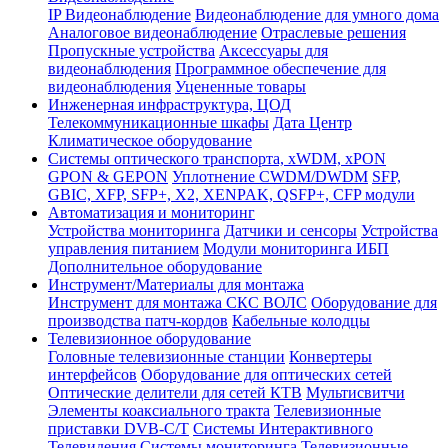
IP Видеонаблюдение
Видеонаблюдение для умного дома
Аналоговое видеонаблюдение
Отраслевые решения
Пропускные устройства
Аксессуары для
видеонаблюдения
Программное обеспечение для
видеонаблюдения
Уцененные товары
Инженерная инфраструктура, ЦОД
Телекоммуникационные шкафы
Дата Центр
Климатичeское оборудование
Системы оптического транспорта, xWDM, xPON
GPON & GEPON
Уплотнение CWDM/DWDM
SFP,
GBIC, XFP, SFP+, X2, XENPAK, QSFP+, CFP модули
Автоматизация и мониторинг
Устройства мониторинга
Датчики и сенсоры
Устройства
управления питанием
Модули мониторинга ИБП
Дополнительное оборудование
Инструмент/Материалы для монтажа
Инструмент для монтажа СКС ВОЛС
Оборудование для
производства патч-кордов
Кабельные колодцы
Телевизионное оборудование
Головные телевизионные станции
Конвертеры
интерфейсов
Оборудование для оптических сетей
Оптические делители для сетей КТВ
Мультисвитчи
Элементы коаксиального тракта
Телевизионные
приставки DVB-C/T
Системы Интерактивного
Телевидения
Системы мониторинга
Телевизионные