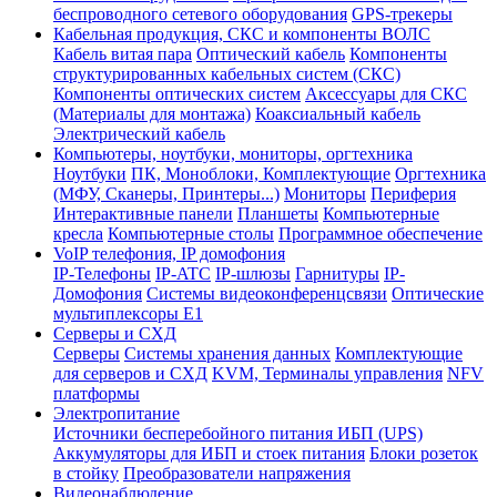
беспроводного сетевого оборудования
GPS-трекеры
Кабельная продукция, СКС и компоненты ВОЛС
Кабель витая пара
Оптический кабель
Компоненты
структурированных кабельных систем (СКС)
Компоненты оптических систем
Аксессуары для СКС
(Материалы для монтажа)
Коаксиальный кабель
Электрический кабель
Компьютеры, ноутбуки, мониторы, оргтехника
Ноутбуки
ПК, Моноблоки, Комплектующие
Оргтехника
(МФУ, Сканеры, Принтеры...)
Мониторы
Периферия
Интерактивные панели
Планшеты
Компьютерные
кресла
Компьютерные столы
Программное обеспечение
VoIP телефония, IP домофония
IP-Телефоны
IP-ATC
IP-шлюзы
Гарнитуры
IP-
Домофония
Системы видеоконференцсвязи
Оптические
мультиплексоры Е1
Серверы и СХД
Серверы
Системы хранения данных
Комплектующие
для серверов и СХД
KVM, Терминалы управления
NFV
платформы
Электропитание
Источники бесперебойного питания ИБП (UPS)
Аккумуляторы для ИБП и стоек питания
Блоки розеток
в стойку
Преобразователи напряжения
Видеонаблюдение