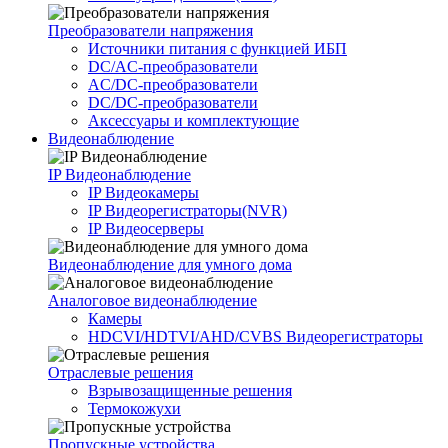
Преобразователи напряжения
Источники питания c функцией ИБП
DC/AC-преобразователи
AC/DC-преобразователи
DC/DC-преобразователи
Аксессуары и комплектующие
Видеонаблюдение
IP Видеонаблюдение
IP Видеокамеры
IP Видеорегистраторы(NVR)
IP Видеосерверы
Видеонаблюдение для умного дома
Аналоговое видеонаблюдение
Камеры
HDCVI/HDTVI/AHD/CVBS Видеорегистраторы
Отраслевые решения
Взрывозащищенные решения
Термокожухи
Пропускные устройства