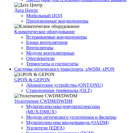
Дата Центр
Мобильный ЦОД
Прецизионные кондиционеры
Климатичeское оборудование
Встраиваемые кондиционеры
Блоки вентиляторов
Вентиляторы
Модули вентиляторные
Обогреватели
Термостаты и гигростаты
Системы оптического транспорта, xWDM, xPON
GPON & GEPON
Абонентские устройства (ONT/ONU)
Станционные терминалы (OLT)
Уплотнение CWDM/DWDM
Мультиплексоры/демультиплексоры
(MUX/DMUX)
Модули оптического уплотнения и фильтры
Мультиплексоры ввода/вывода (OADM)
Усилители (EDFA)