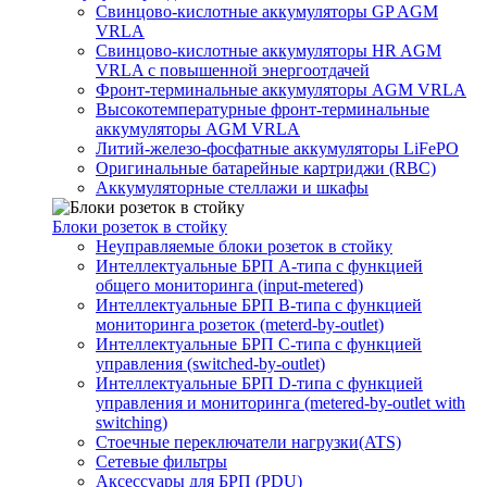
Свинцово-кислотные аккумуляторы GP AGM
VRLA
Свинцово-кислотные аккумуляторы HR AGM
VRLA с повышенной энергоотдачей
Фронт-терминальные аккумуляторы AGM VRLA
Высокотемпературные фронт-терминальные
аккумуляторы AGM VRLA
Литий-железо-фосфатные аккумуляторы LiFePO
Оригинальные батарейные картриджи (RBC)
Аккумуляторные стеллажи и шкафы
Блоки розеток в стойку
Неуправляемые блоки розеток в стойку
Интеллектуальные БРП А-типа с функцией
общего мониторинга (input-metered)
Интеллектуальные БРП B-типа с функцией
мониторинга розеток (meterd-by-outlet)
Интеллектуальные БРП C-типа с функцией
управления (switched-by-outlet)
Интеллектуальные БРП D-типа с функцией
управления и мониторинга (metered-by-outlet with
switching)
Стоечные переключатели нагрузки(ATS)
Сетевые фильтры
Аксессуары для БРП (PDU)