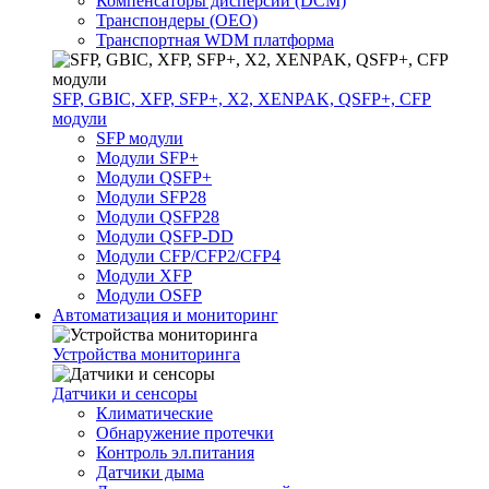
Компенсаторы дисперсии (DCM)
Транспондеры (OEO)
Транспортная WDM платформа
SFP, GBIC, XFP, SFP+, X2, XENPAK, QSFP+, CFP
модули
SFP модули
Модули SFP+
Модули QSFP+
Модули SFP28
Модули QSFP28
Модули QSFP-DD
Модули CFP/CFP2/CFP4
Модули XFP
Модули OSFP
Автоматизация и мониторинг
Устройства мониторинга
Датчики и сенсоры
Климатические
Обнаружение протечки
Контроль эл.питания
Датчики дыма