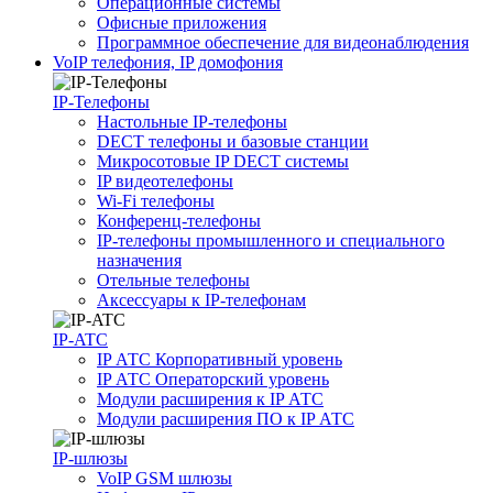
Операционные системы
Офисные приложения
Программное обеспечение для видеонаблюдения
VoIP телефония, IP домофония
IP-Телефоны
Настольные IP-телефоны
DECT телефоны и базовые станции
Микросотовые IP DECT системы
IP видеотелефоны
Wi-Fi телефоны
Конференц-телефоны
IP-телефоны промышленного и специального
назначения
Отельные телефоны
Аксессуары к IP-телефонам
IP-ATC
IP АТС Корпоративный уровень
IP АТС Операторский уровень
Модули расширения к IP АТС
Модули расширения ПО к IP АТС
IP-шлюзы
VoIP GSM шлюзы