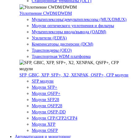
Станционные терминалы (OLT)
Уплотнение CWDM/DWDM
Мультиплексоры/демультиплексоры (MUX/DMUX)
Модули оптического уплотнения и фильтры
Мультиплексоры ввода/вывода (OADM)
Усилители (EDFA)
Компенсаторы дисперсии (DCM)
Транспондеры (OEO)
Транспортная WDM платформа
SFP, GBIC, XFP, SFP+, X2, XENPAK, QSFP+, CFP модули
SFP модули
Модули SFP+
Модули QSFP+
Модули SFP28
Модули QSFP28
Модули QSFP-DD
Модули CFP/CFP2/CFP4
Модули XFP
Модули OSFP
Автоматизация и мониторинг