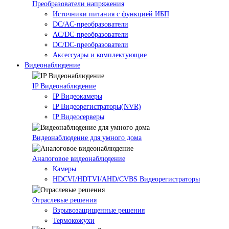
Преобразователи напряжения
Источники питания c функцией ИБП
DC/AC-преобразователи
AC/DC-преобразователи
DC/DC-преобразователи
Аксессуары и комплектующие
Видеонаблюдение
IP Видеонаблюдение
IP Видеокамеры
IP Видеорегистраторы(NVR)
IP Видеосерверы
Видеонаблюдение для умного дома
Аналоговое видеонаблюдение
Камеры
HDCVI/HDTVI/AHD/CVBS Видеорегистраторы
Отраслевые решения
Взрывозащищенные решения
Термокожухи