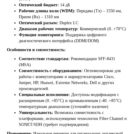
Оптический бюджет:
14 дБ
Рабочие длины волн (WDM):
Передача (Tx) – 1550 нм,
Прием (Rx) – 1310 нм
Оптический разъем:
Duplex LC
Диапазон рабочих температур:
Коммерческий (0..+70°C)
Функция мониторинга:
Поддержка цифрового
диагностического интерфейса (DDMI/DOM)
Особенности и совместимость:
Соответствие стандартам:
Рекомендации SFF-8431
(MSA)
Совместимость с оборудованием:
Оптимизирован для
работы с коммутаторами и маршрутизаторами Cisco,
Juniper, HP, Huawei, Extreme Networks, Dell и других
производителей.
Специальные исполнения:
Доступны модификации с
расширенным (0..+85°C) и промышленным (-40..+85°C)
температурным диапазоном (уточняйте наличие).
Универсальность:
Возможна совместимость с
платформами, использующими технологии Fibre Channel и
SONET/SDH (требует подтверждения).
Применение:
Идеальное решение для организации дуплексной