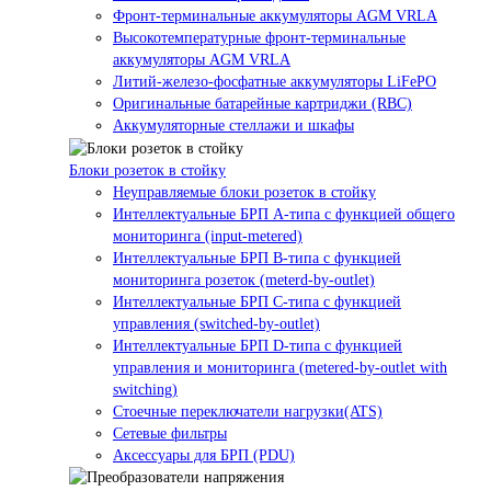
Фронт-терминальные аккумуляторы AGM VRLA
Высокотемпературные фронт-терминальные
аккумуляторы AGM VRLA
Литий-железо-фосфатные аккумуляторы LiFePO
Оригинальные батарейные картриджи (RBC)
Аккумуляторные стеллажи и шкафы
Блоки розеток в стойку
Неуправляемые блоки розеток в стойку
Интеллектуальные БРП А-типа с функцией общего
мониторинга (input-metered)
Интеллектуальные БРП B-типа с функцией
мониторинга розеток (meterd-by-outlet)
Интеллектуальные БРП C-типа с функцией
управления (switched-by-outlet)
Интеллектуальные БРП D-типа с функцией
управления и мониторинга (metered-by-outlet with
switching)
Стоечные переключатели нагрузки(ATS)
Сетевые фильтры
Аксессуары для БРП (PDU)