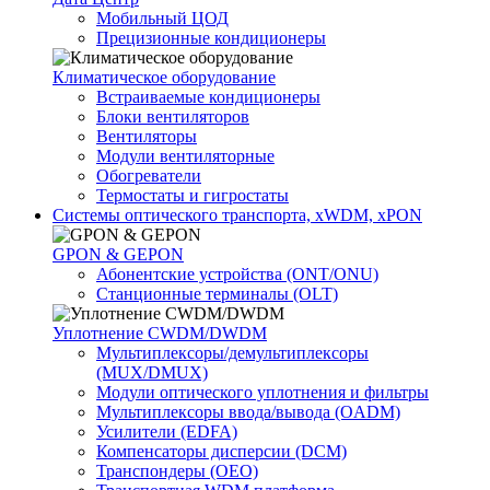
Мобильный ЦОД
Прецизионные кондиционеры
Климатичeское оборудование
Встраиваемые кондиционеры
Блоки вентиляторов
Вентиляторы
Модули вентиляторные
Обогреватели
Термостаты и гигростаты
Системы оптического транспорта, xWDM, xPON
GPON & GEPON
Абонентские устройства (ONT/ONU)
Станционные терминалы (OLT)
Уплотнение CWDM/DWDM
Мультиплексоры/демультиплексоры
(MUX/DMUX)
Модули оптического уплотнения и фильтры
Мультиплексоры ввода/вывода (OADM)
Усилители (EDFA)
Компенсаторы дисперсии (DCM)
Транспондеры (OEO)