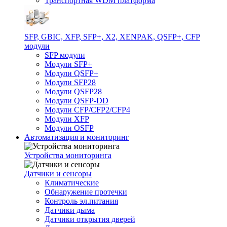
Транспортная WDM платформа
SFP, GBIC, XFP, SFP+, X2, XENPAK, QSFP+, CFP
модули
SFP модули
Модули SFP+
Модули QSFP+
Модули SFP28
Модули QSFP28
Модули QSFP-DD
Модули CFP/CFP2/CFP4
Модули XFP
Модули OSFP
Автоматизация и мониторинг
Устройства мониторинга
Датчики и сенсоры
Климатические
Обнаружение протечки
Контроль эл.питания
Датчики дыма
Датчики открытия дверей