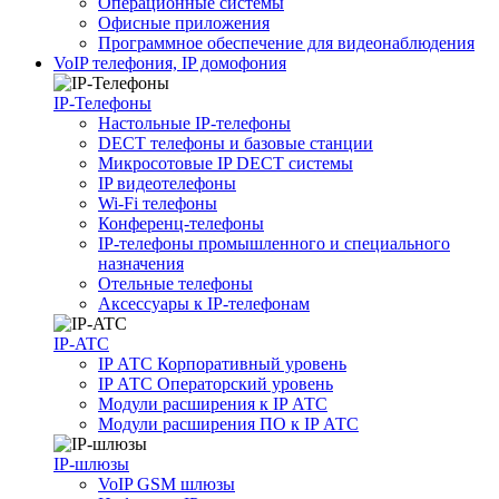
Операционные системы
Офисные приложения
Программное обеспечение для видеонаблюдения
VoIP телефония, IP домофония
IP-Телефоны
Настольные IP-телефоны
DECT телефоны и базовые станции
Микросотовые IP DECT системы
IP видеотелефоны
Wi-Fi телефоны
Конференц-телефоны
IP-телефоны промышленного и специального
назначения
Отельные телефоны
Аксессуары к IP-телефонам
IP-ATC
IP АТС Корпоративный уровень
IP АТС Операторский уровень
Модули расширения к IP АТС
Модули расширения ПО к IP АТС
IP-шлюзы
VoIP GSM шлюзы