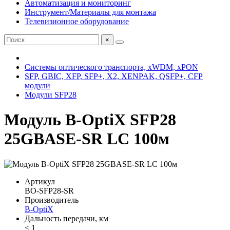
Автоматизация и мониторинг
Инструмент/Материалы для монтажа
Телевизионное оборудование
×
Системы оптического транспорта, xWDM, xPON
SFP, GBIC, XFP, SFP+, X2, XENPAK, QSFP+, CFP
модули
Модули SFP28
Модуль B-OptiX SFP28
25GBASE-SR LC 100м
Артикул
BO-SFP28-SR
Производитель
B-OptiX
Дальность передачи, км
< 1