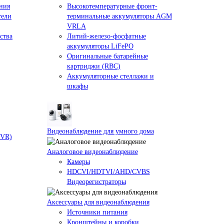
ния
Высокотемпературные фронт-
тели
терминальные аккумуляторы AGM
VRLA
ства
Литий-железо-фосфатные
аккумуляторы LiFePO
Оригинальные батарейные
картриджи (RBC)
Аккумуляторные стеллажи и
шкафы
Видеонаблюдение для умного дома
NVR)
Аналоговое видеонаблюдение
Камеры
HDCVI/HDTVI/AHD/CVBS
Видеорегистраторы
Аксессуары для видеонаблюдения
Источники питания
Кронштейны и коробки