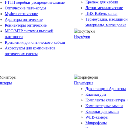
Крепеж для кабеля
FTTH коробки распределительные
Лотки металлические
Оптические патч-корды
ПВХ Кабель канал
Муфты оптические
Термоусадка, изоляцио
Адаптеры оптические
материалы, маркировка
Коннекторы оптические
MPO/MTP системы высокой
плотности
Ноутбуки
Крепления для оптического кабеля
Аксессуары для компонентов
оптических систем
ниторы
Периферия
Док станции Адаптеры
Клавиатуры
Комплекты клавиатура 
Компьютерные мыши
Коврики для мыши
WEB-камеры
Микрофоны