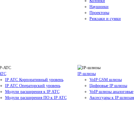
Колонки
Наушники
Проекторы
Рюкзаки и сумки
ATC
IP-шлюзы
IP АТС Корпоративный уровень
VoIP GSM шлюзы
IP АТС Операторский уровень
Цифровые IP шлюзы
Модули расширения к IP АТС
VoIP шлюзы аналоговые
Модули расширения ПО к IP АТС
Аксессуары к IP шлюза