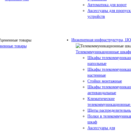
Автоматика для ворот
Аксессуары для пропус
устройств
Инженерная инфраструктура, Ц
ненные товары
Телекоммуникационные шкаф
Шкафы телекоммуника
напольные
Шкафы телекоммуника
настенные
Стойки монтажные
Шкафы телекоммуника
антивандальные
Климатические
телекоммуникационные
Щиты распределительны
Полки в телекоммуник
шкаф
Аксессуары для