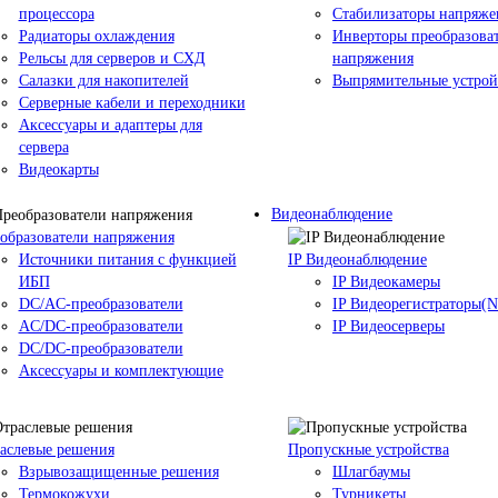
процессора
Стабилизаторы напряже
Радиаторы охлаждения
Инверторы преобразова
Рельсы для серверов и СХД
напряжения
Салазки для накопителей
Выпрямительные устрой
Серверные кабели и переходники
Аксессуары и адаптеры для
сервера
Видеокарты
Видеонаблюдение
образователи напряжения
Источники питания c функцией
IP Видеонаблюдение
ИБП
IP Видеокамеры
DC/AC-преобразователи
IP Видеорегистраторы(
AC/DC-преобразователи
IP Видеосерверы
DC/DC-преобразователи
Аксессуары и комплектующие
аслевые решения
Пропускные устройства
Взрывозащищенные решения
Шлагбаумы
Термокожухи
Турникеты