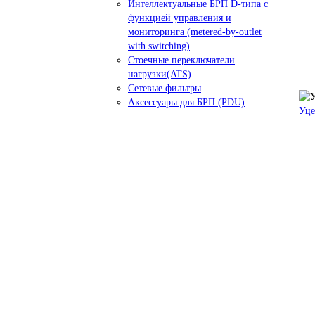
Интеллектуальные БРП D-типа с
функцией управления и
мониторинга (metered-by-outlet
with switching)
Стоечные переключатели
нагрузки(ATS)
Сетевые фильтры
Аксессуары для БРП (PDU)
Уце