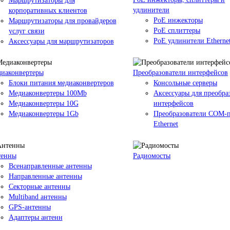
Маршрутизаторы для
удлинители
корпоративных клиентов
PoE инжекторы
Маршрутизаторы для провайдеров
PoE сплиттеры
услуг связи
PoE удлинители Etherne
Аксессуары для маршрутизаторов
иаконвертеры
Преобразователи интерфейсов
Блоки питания медиаконвертеров
Консольные серверы
Медиаконвертеры 100Mb
Аксессуары для преобра
Медиаконвертеры 10G
интерфейсов
Медиаконвертеры 1Gb
Преобразователи COM-п
Ethernet
тенны
Радиомосты
Всенаправленные антенны
Направленные антенны
Секторные антенны
Multiband антенны
GPS-антенны
Адаптеры антенн