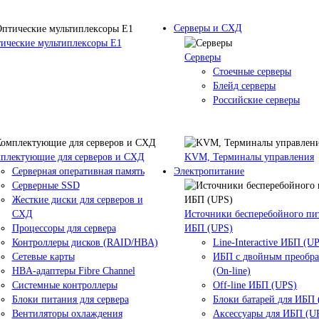
Серверы и СХД
ические мультиплексоры Е1
Серверы
Стоечные серверы
Блейд серверы
Российские серверы
плектующие для серверов и СХД
KVM, Терминалы управления
Серверная оперативная память
Электропитание
Серверные SSD
Жесткие диски для серверов и
СХД
Источники бесперебойного пи
Процессоры для сервера
ИБП (UPS)
Контроллеры дисков (RAID/HBA)
Line-Interactive ИБП (U
Сетевые карты
ИБП с двойным преобр
HBA-адаптеры Fibre Channel
(On-line)
Системные контроллеры
Off-line ИБП (UPS)
Блоки питания для сервера
Блоки батарей для ИБП
Вентиляторы охлаждения
Аксессуары для ИБП (U