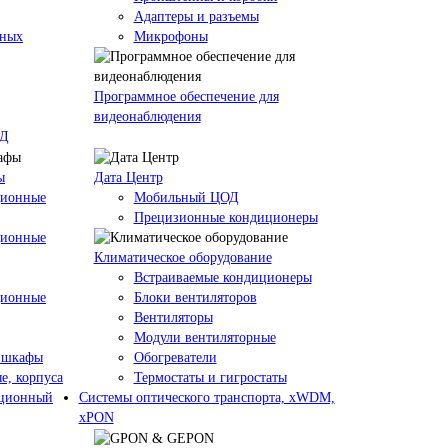
Адаптеры и разъемы
кных
Микрофоны
Программное обеспечение для
видеонаблюдения
ОД
ы
Дата Центр
ционные
Мобильный ЦОД
Прецизионные кондиционеры
ционные
Климатичeское оборудование
Встраиваемые кондиционеры
ционные
Блоки вентиляторов
Вентиляторы
Модули вентиляторные
 шкафы
Обогреватели
е, корпуса
Термостаты и гигростаты
ационный
Системы оптического транспорта, xWDM,
xPON