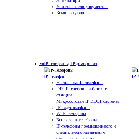
Ламинаторы
Уничтожители документов
Комплектующие
VoIP телефония, IP домофония
IP-Телефоны
IP-
Настольные IP-телефоны
DECT телефоны и базовые
станции
Микросотовые IP DECT системы
IP видеотелефоны
Wi-Fi телефоны
Конференц-телефоны
IP-телефоны промышленного и
специального назначения
Отельные телефоны