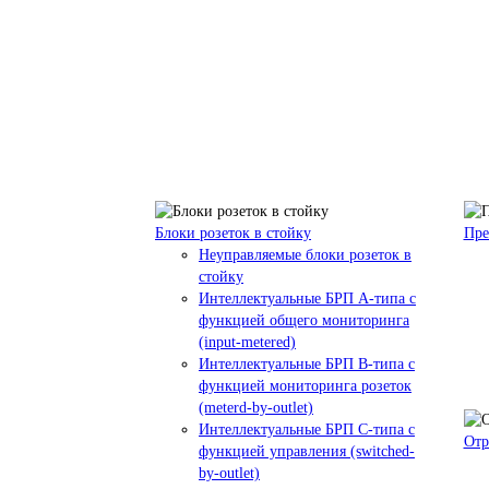
Блоки розеток в стойку
Пре
Неуправляемые блоки розеток в
стойку
Интеллектуальные БРП А-типа с
функцией общего мониторинга
(input-metered)
Интеллектуальные БРП B-типа с
функцией мониторинга розеток
(meterd-by-outlet)
Интеллектуальные БРП C-типа с
Отр
функцией управления (switched-
by-outlet)