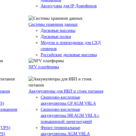
Аксессуары для IP Домофонов
Системы хранения данных
Дисковые массивы
Дисковые полки
Модули и переходники для СХД
серверов
Российские дисковые массивы
NFV платформы
тания
Аккумуляторы для ИБП и стоек питания
Свинцово-кислотные
PS)
аккумуляторы GP AGM VRLA
азованием
Свинцово-кислотные
аккумуляторы HR AGM VRLA с
повышенной энергоотдачей
 (UPS)
Фронт-терминальные
PS)
аккумуляторы AGM VRLA