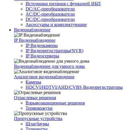
Источники питания c функцией ИБП
DC/AC-преобразователи
AC/DC-преобразователи
DC/DC-преобразователи
Аксессуары и комплектующие
Видеонаблюдение
IP Видеонаблюдение
IP Видеокамеры
IP Видеорегистраторы(NVR)
IP Видеосерверы
Видеонаблюдение для умного дома
Аналоговое видеонаблюдение
Камеры
HDCVI/HDTVI/AHD/CVBS Видеорегистраторы
Отраслевые решения
Взрывозащищенные решения
Термокожухи
Пропускные устройства
Шлагбаумы
Турникеты