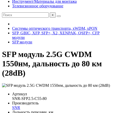
Инструмент/Материалы для монтажа
Телевизионное оборудование
×
Системы оптического транспорта, xWDM, xPON
SFP, GBIC, XFP, SFP+, X2, XENPAK, QSFP+, CFP
модули
SFP модули
SFP модуль 2.5G CWDM
1550нм, дальность до 80 км
(28dB)
Артикул
SNR-SFP2.5-C55-80
Производитель
SNR
Дальность передачи, км