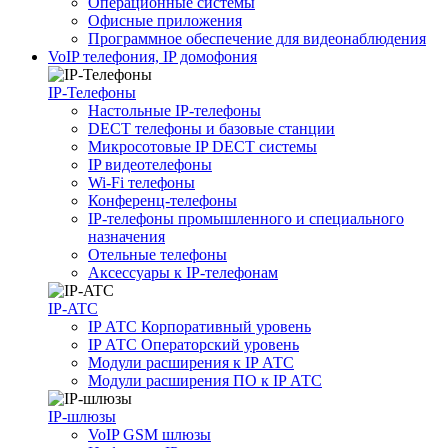
Операционные системы
Офисные приложения
Программное обеспечение для видеонаблюдения
VoIP телефония, IP домофония
IP-Телефоны
Настольные IP-телефоны
DECT телефоны и базовые станции
Микросотовые IP DECT системы
IP видеотелефоны
Wi-Fi телефоны
Конференц-телефоны
IP-телефоны промышленного и специального
назначения
Отельные телефоны
Аксессуары к IP-телефонам
IP-ATC
IP АТС Корпоративный уровень
IP АТС Операторский уровень
Модули расширения к IP АТС
Модули расширения ПО к IP АТС
IP-шлюзы
VoIP GSM шлюзы