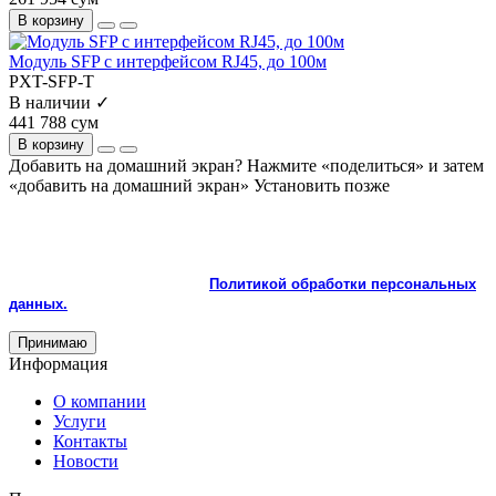
В корзину
Модуль SFP с интерфейсом RJ45, до 100м
PXT-SFP-T
В наличии ✓
441 788 сум
В корзину
Добавить на домашний экран?
Нажмите «поделиться» и затем
«добавить на домашний экран»
Установить
позже
На сайте используются cookie и сервисы аналитики для
корректной работы и улучшения качества обслуживания.
Продолжая пользоваться сайтом, вы соглашаетесь с
использованием cookie и с
Политикой обработки персональных
данных.
Принимаю
Информация
О компании
Услуги
Контакты
Новости