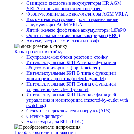
Свинцово-кислотные аккумуляторы HR AGM
VRLA с повышенной энергоотдачей
Фронт-терминальные аккумуляторы AGM VRLA
Высокотемпературные фронт-терминальные
аккумуляторы AGM VRLA
Литий-железо-фосфатные аккумуляторы LiFePO
Оригинальные батарейные картриджи (RBC)
Аккумуляторные стеллажи и шкафы
Блоки розеток в стойку
Неуправляемые блоки розеток в стойку
Интеллектуальные БРП А-типа с функцией
общего мониторинга (input-metered)
Интеллектуальные БРП B-типа с функцией
мониторинга розеток (meterd-by-outlet)
Интеллектуальные БРП C-типа с функцией
управления (switched-by-outlet)
Интеллектуальные БРП D-типа с функцией
управления и мониторинга (metered-by-outlet with
switching)
Стоечные переключатели нагрузки(ATS)
Сетевые фильтры
Аксессуары для БРП (PDU)
Преобразователи напряжения