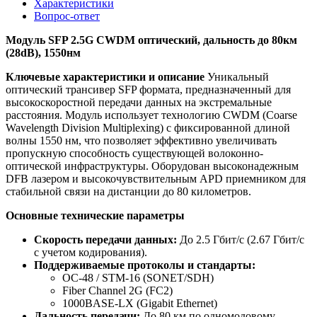
Характеристики
Вопрос-ответ
Модуль SFP 2.5G CWDM оптический, дальность до 80км
(28dB), 1550нм
Ключевые характеристики и описание
Уникальный
оптический трансивер SFP формата, предназначенный для
высокоскоростной передачи данных на экстремальные
расстояния. Модуль использует технологию CWDM (Coarse
Wavelength Division Multiplexing) с фиксированной длиной
волны 1550 нм, что позволяет эффективно увеличивать
пропускную способность существующей волоконно-
оптической инфраструктуры. Оборудован высоконадежным
DFB лазером и высокочувствительным APD приемником для
стабильной связи на дистанции до 80 километров.
Основные технические параметры
Скорость передачи данных:
До 2.5 Гбит/с (2.67 Гбит/с
с учетом кодирования).
Поддерживаемые протоколы и стандарты:
OC-48 / STM-16 (SONET/SDH)
Fiber Channel 2G (FC2)
1000BASE-LX (Gigabit Ethernet)
Дальность передачи:
До 80 км по одномодовому