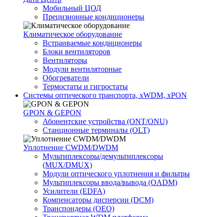
Мобильный ЦОД
Прецизионные кондиционеры
Климатичeское оборудование
Встраиваемые кондиционеры
Блоки вентиляторов
Вентиляторы
Модули вентиляторные
Обогреватели
Термостаты и гигростаты
Системы оптического транспорта, xWDM, xPON
GPON & GEPON
Абонентские устройства (ONT/ONU)
Станционные терминалы (OLT)
Уплотнение CWDM/DWDM
Мультиплексоры/демультиплексоры
(MUX/DMUX)
Модули оптического уплотнения и фильтры
Мультиплексоры ввода/вывода (OADM)
Усилители (EDFA)
Компенсаторы дисперсии (DCM)
Транспондеры (OEO)