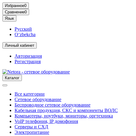
Избранное
0
Сравнение
0
Язык
Русский
O‘zbekcha
Личный кабинет
Авторизация
Регистрация
Каталог
Все категории
Сетевое оборудование
Беспроводное сетевое оборудование
Кабельная продукция, СКС и компоненты ВОЛС
Компьютеры, ноутбуки, мониторы, оргтехника
VoIP телефония, IP домофония
Серверы и СХД
Электропитание