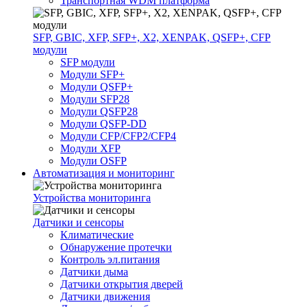
Транспортная WDM платформа
SFP, GBIC, XFP, SFP+, X2, XENPAK, QSFP+, CFP
модули
SFP модули
Модули SFP+
Модули QSFP+
Модули SFP28
Модули QSFP28
Модули QSFP-DD
Модули CFP/CFP2/CFP4
Модули XFP
Модули OSFP
Автоматизация и мониторинг
Устройства мониторинга
Датчики и сенсоры
Климатические
Обнаружение протечки
Контроль эл.питания
Датчики дыма
Датчики открытия дверей
Датчики движения