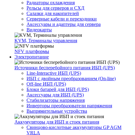
Радиаторы охлаждения
Рельсы для серверов и СХД
Салазки для накопителей
Серверные кабели и переходники
Аксессуары и адаптеры для сервера
Видеокарты
KVM, Терминалы управления
NFV платформы
Электропитание
Источники бесперебойного питания ИБП (UPS)
Line-Interactive ИБП (UPS)
ИБП с двойным преобразованием (On-line)
Off-line ИБП (UPS)
Блоки батарей для ИБП (UPS)
Аксессуары для ИБП (UPS)
Стабилизаторы напряжения
Инверторы преобразователи напряжения
Выпрямительные устройства
Аккумуляторы для ИБП и стоек питания
Свинцово-кислотные аккумуляторы GP AGM
VRLA