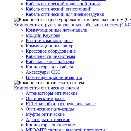
Кабель оптический подвесной, тип-8
Кабель оптический огнестойкий
Кабель оптический для пневмозадувки
Компоненты структурированных кабельных систем (СКС
Коммутационные патч-панели
Модули Keystone
Розетки компьютерные
Коммутационные шнуры
Кроссовое оборудование
Кабеленесущие системы
Кабельные органайзеры
Коннекторы для кабеля
Аксессуары СКС
Грозозащита, молниезащита
Компоненты оптических систем
Аттенюаторы оптические
Оптические кроссы
FTTH коробки распределительные
Оптические патч-корды
Муфты оптические
Адаптеры оптические
Коннекторы оптические
MPO/MTP системы высокой плотности