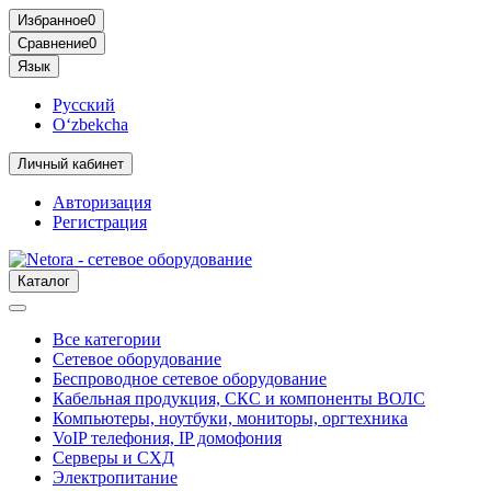
Избранное
0
Сравнение
0
Язык
Русский
O‘zbekcha
Личный кабинет
Авторизация
Регистрация
Каталог
Все категории
Сетевое оборудование
Беспроводное сетевое оборудование
Кабельная продукция, СКС и компоненты ВОЛС
Компьютеры, ноутбуки, мониторы, оргтехника
VoIP телефония, IP домофония
Серверы и СХД
Электропитание