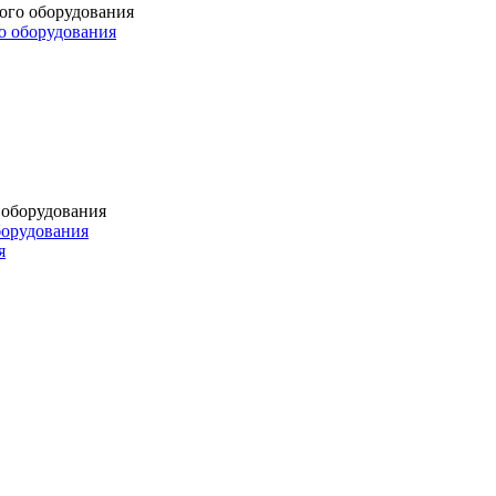
о оборудования
борудования
я