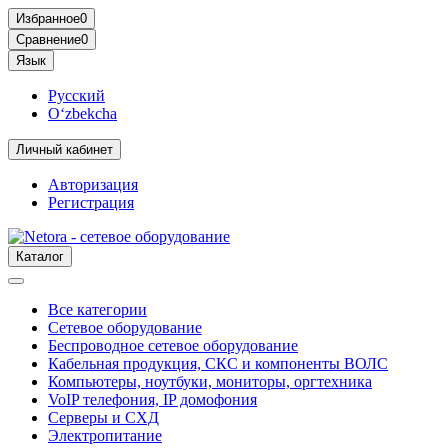
Избранное
0
Сравнение
0
Язык
Русский
O‘zbekcha
Личный кабинет
Авторизация
Регистрация
Каталог
Все категории
Сетевое оборудование
Беспроводное сетевое оборудование
Кабельная продукция, СКС и компоненты ВОЛС
Компьютеры, ноутбуки, мониторы, оргтехника
VoIP телефония, IP домофония
Серверы и СХД
Электропитание