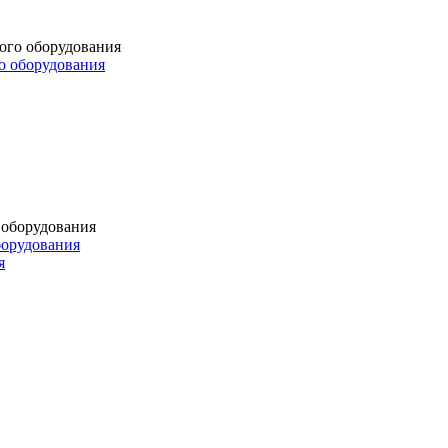
о оборудования
борудования
я