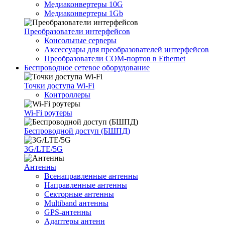
Медиаконвертеры 10G
Медиаконвертеры 1Gb
Преобразователи интерфейсов
Консольные серверы
Аксессуары для преобразователей интерфейсов
Преобразователи COM-портов в Ethernet
Беспроводное сетевое оборудование
Точки доступа Wi-Fi
Контроллеры
Wi-Fi роутеры
Беспроводной доступ (БШПД)
3G/LTE/5G
Антенны
Всенаправленные антенны
Направленные антенны
Секторные антенны
Multiband антенны
GPS-антенны
Адаптеры антенн