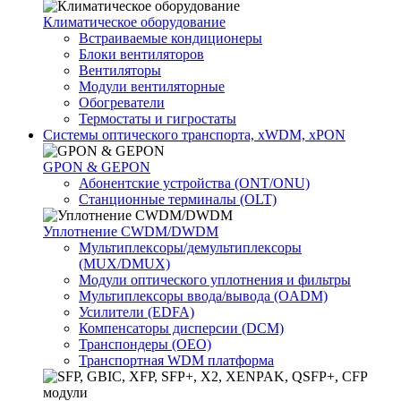
Климатичeское оборудование
Встраиваемые кондиционеры
Блоки вентиляторов
Вентиляторы
Модули вентиляторные
Обогреватели
Термостаты и гигростаты
Системы оптического транспорта, xWDM, xPON
GPON & GEPON
Абонентские устройства (ONT/ONU)
Станционные терминалы (OLT)
Уплотнение CWDM/DWDM
Мультиплексоры/демультиплексоры
(MUX/DMUX)
Модули оптического уплотнения и фильтры
Мультиплексоры ввода/вывода (OADM)
Усилители (EDFA)
Компенсаторы дисперсии (DCM)
Транспондеры (OEO)
Транспортная WDM платформа