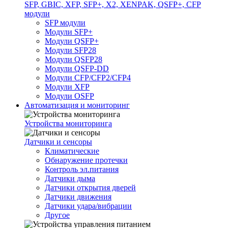
SFP, GBIC, XFP, SFP+, X2, XENPAK, QSFP+, CFP
модули
SFP модули
Модули SFP+
Модули QSFP+
Модули SFP28
Модули QSFP28
Модули QSFP-DD
Модули CFP/CFP2/CFP4
Модули XFP
Модули OSFP
Автоматизация и мониторинг
Устройства мониторинга
Датчики и сенсоры
Климатические
Обнаружение протечки
Контроль эл.питания
Датчики дыма
Датчики открытия дверей
Датчики движения
Датчики удара/вибрации
Другое