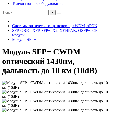
Телевизионное оборудование
×
Системы оптического транспорта, xWDM, xPON
SFP, GBIC, XFP, SFP+, X2, XENPAK, QSFP+, CFP
модули
Модули SFP+
Модуль SFP+ CWDM
оптический 1430нм,
дальность до 10 км (10dB)