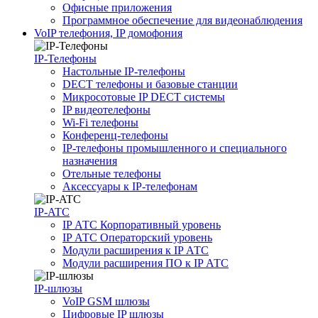
Офисные приложения
Программное обеспечение для видеонаблюдения
VoIP телефония, IP домофония
IP-Телефоны
Настольные IP-телефоны
DECT телефоны и базовые станции
Микросотовые IP DECT системы
IP видеотелефоны
Wi-Fi телефоны
Конференц-телефоны
IP-телефоны промышленного и специального
назначения
Отельные телефоны
Аксессуары к IP-телефонам
IP-ATC
IP АТС Корпоративный уровень
IP АТС Операторский уровень
Модули расширения к IP АТС
Модули расширения ПО к IP АТС
IP-шлюзы
VoIP GSM шлюзы
Цифровые IP шлюзы