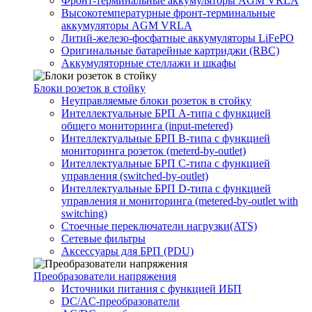
Фронт-терминальные аккумуляторы AGM VRLA
Высокотемпературные фронт-терминальные
аккумуляторы AGM VRLA
Литий-железо-фосфатные аккумуляторы LiFePO
Оригинальные батарейные картриджи (RBC)
Аккумуляторные стеллажи и шкафы
Блоки розеток в стойку
Неуправляемые блоки розеток в стойку
Интеллектуальные БРП А-типа с функцией
общего мониторинга (input-metered)
Интеллектуальные БРП B-типа с функцией
мониторинга розеток (meterd-by-outlet)
Интеллектуальные БРП C-типа с функцией
управления (switched-by-outlet)
Интеллектуальные БРП D-типа с функцией
управления и мониторинга (metered-by-outlet with
switching)
Стоечные переключатели нагрузки(ATS)
Сетевые фильтры
Аксессуары для БРП (PDU)
Преобразователи напряжения
Источники питания c функцией ИБП
DC/AC-преобразователи