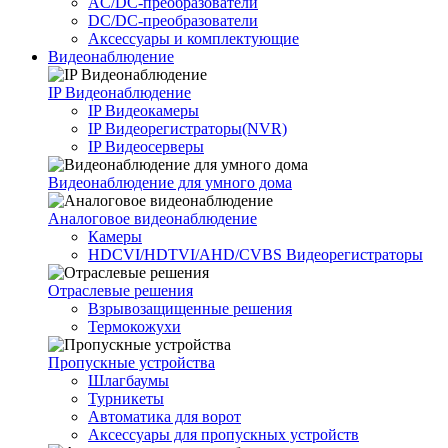
AC/DC-преобразователи
DC/DC-преобразователи
Аксессуары и комплектующие
Видеонаблюдение
IP Видеонаблюдение
IP Видеокамеры
IP Видеорегистраторы(NVR)
IP Видеосерверы
Видеонаблюдение для умного дома
Аналоговое видеонаблюдение
Камеры
HDCVI/HDTVI/AHD/CVBS Видеорегистраторы
Отраслевые решения
Взрывозащищенные решения
Термокожухи
Пропускные устройства
Шлагбаумы
Турникеты
Автоматика для ворот
Аксессуары для пропускных устройств