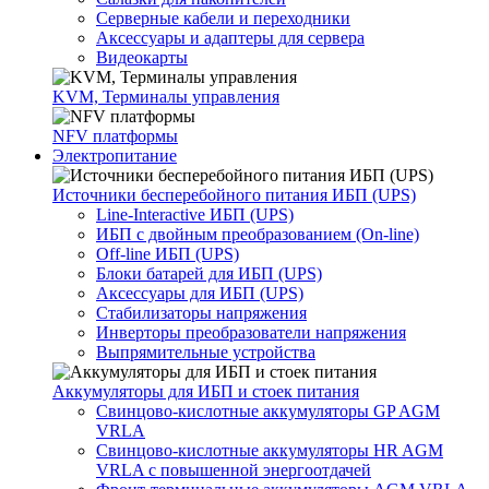
Серверные кабели и переходники
Аксессуары и адаптеры для сервера
Видеокарты
KVM, Терминалы управления
NFV платформы
Электропитание
Источники бесперебойного питания ИБП (UPS)
Line-Interactive ИБП (UPS)
ИБП с двойным преобразованием (On-line)
Off-line ИБП (UPS)
Блоки батарей для ИБП (UPS)
Аксессуары для ИБП (UPS)
Стабилизаторы напряжения
Инверторы преобразователи напряжения
Выпрямительные устройства
Аккумуляторы для ИБП и стоек питания
Свинцово-кислотные аккумуляторы GP AGM
VRLA
Свинцово-кислотные аккумуляторы HR AGM
VRLA с повышенной энергоотдачей