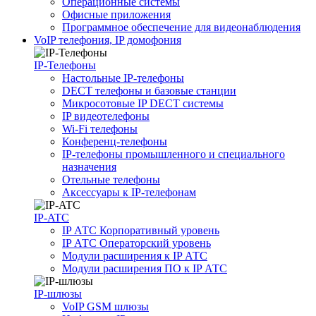
Операционные системы
Офисные приложения
Программное обеспечение для видеонаблюдения
VoIP телефония, IP домофония
IP-Телефоны
Настольные IP-телефоны
DECT телефоны и базовые станции
Микросотовые IP DECT системы
IP видеотелефоны
Wi-Fi телефоны
Конференц-телефоны
IP-телефоны промышленного и специального
назначения
Отельные телефоны
Аксессуары к IP-телефонам
IP-ATC
IP АТС Корпоративный уровень
IP АТС Операторский уровень
Модули расширения к IP АТС
Модули расширения ПО к IP АТС
IP-шлюзы
VoIP GSM шлюзы