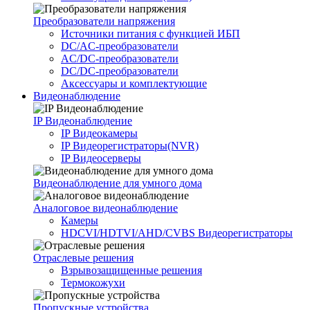
Преобразователи напряжения
Источники питания c функцией ИБП
DC/AC-преобразователи
AC/DC-преобразователи
DC/DC-преобразователи
Аксессуары и комплектующие
Видеонаблюдение
IP Видеонаблюдение
IP Видеокамеры
IP Видеорегистраторы(NVR)
IP Видеосерверы
Видеонаблюдение для умного дома
Аналоговое видеонаблюдение
Камеры
HDCVI/HDTVI/AHD/CVBS Видеорегистраторы
Отраслевые решения
Взрывозащищенные решения
Термокожухи
Пропускные устройства