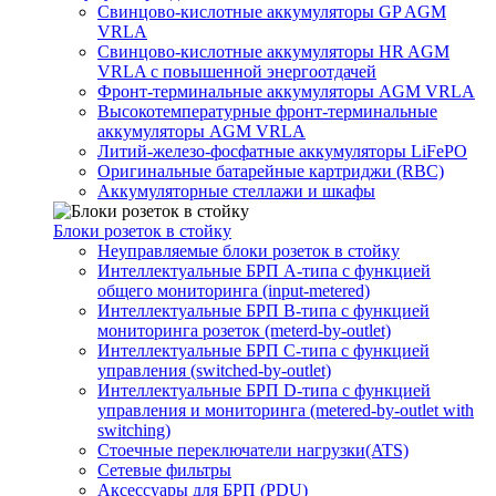
Свинцово-кислотные аккумуляторы GP AGM
VRLA
Свинцово-кислотные аккумуляторы HR AGM
VRLA с повышенной энергоотдачей
Фронт-терминальные аккумуляторы AGM VRLA
Высокотемпературные фронт-терминальные
аккумуляторы AGM VRLA
Литий-железо-фосфатные аккумуляторы LiFePO
Оригинальные батарейные картриджи (RBC)
Аккумуляторные стеллажи и шкафы
Блоки розеток в стойку
Неуправляемые блоки розеток в стойку
Интеллектуальные БРП А-типа с функцией
общего мониторинга (input-metered)
Интеллектуальные БРП B-типа с функцией
мониторинга розеток (meterd-by-outlet)
Интеллектуальные БРП C-типа с функцией
управления (switched-by-outlet)
Интеллектуальные БРП D-типа с функцией
управления и мониторинга (metered-by-outlet with
switching)
Стоечные переключатели нагрузки(ATS)
Сетевые фильтры
Аксессуары для БРП (PDU)