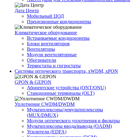
Дата Центр
Мобильный ЦОД
Прецизионные кондиционеры
Климатичeское оборудование
Встраиваемые кондиционеры
Блоки вентиляторов
Вентиляторы
Модули вентиляторные
Обогреватели
Термостаты и гигростаты
Системы оптического транспорта, xWDM, xPON
GPON & GEPON
Абонентские устройства (ONT/ONU)
Станционные терминалы (OLT)
Уплотнение CWDM/DWDM
Мультиплексоры/демультиплексоры
(MUX/DMUX)
Модули оптического уплотнения и фильтры
Мультиплексоры ввода/вывода (OADM)
Усилители (EDFA)