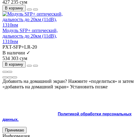
427 235 сум
В корзину
Модуль SFP+ оптический,
дальность до 20км (11dB),
1310нм
PXT-SFP+LR-20
В наличии ✓
534 303 сум
В корзину
Добавить на домашний экран?
Нажмите «поделиться» и затем
«добавить на домашний экран»
Установить
позже
На сайте используются cookie и сервисы аналитики для
корректной работы и улучшения качества обслуживания.
Продолжая пользоваться сайтом, вы соглашаетесь с
использованием cookie и с
Политикой обработки персональных
данных.
Принимаю
Информация