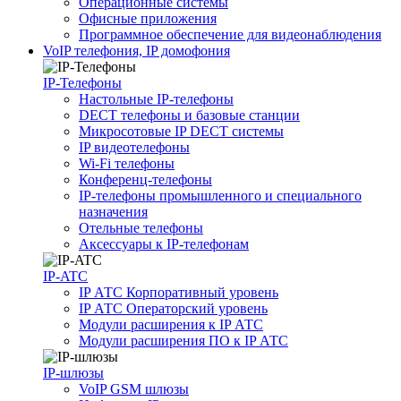
Операционные системы
Офисные приложения
Программное обеспечение для видеонаблюдения
VoIP телефония, IP домофония
IP-Телефоны
Настольные IP-телефоны
DECT телефоны и базовые станции
Микросотовые IP DECT системы
IP видеотелефоны
Wi-Fi телефоны
Конференц-телефоны
IP-телефоны промышленного и специального
назначения
Отельные телефоны
Аксессуары к IP-телефонам
IP-ATC
IP АТС Корпоративный уровень
IP АТС Операторский уровень
Модули расширения к IP АТС
Модули расширения ПО к IP АТС
IP-шлюзы
VoIP GSM шлюзы