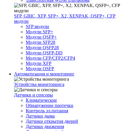
Транспортная WDM платформа
SFP, GBIC, XFP, SFP+, X2, XENPAK, QSFP+, CFP
модули
SFP модули
Модули SFP+
Модули QSFP+
Модули SFP28
Модули QSFP28
Модули QSFP-DD
Модули CFP/CFP2/CFP4
Модули XFP
Модули OSFP
Автоматизация и мониторинг
Устройства мониторинга
Датчики и сенсоры
Климатические
Обнаружение протечки
Контроль эл.питания
Датчики дыма
Датчики открытия дверей
Датчики движения