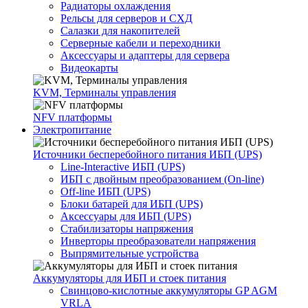
Радиаторы охлаждения
Рельсы для серверов и СХД
Салазки для накопителей
Серверные кабели и переходники
Аксессуары и адаптеры для сервера
Видеокарты
KVM, Терминалы управления
NFV платформы
Электропитание
Источники бесперебойного питания ИБП (UPS)
Line-Interactive ИБП (UPS)
ИБП с двойным преобразованием (On-line)
Off-line ИБП (UPS)
Блоки батарей для ИБП (UPS)
Аксессуары для ИБП (UPS)
Стабилизаторы напряжения
Инверторы преобразователи напряжения
Выпрямительные устройства
Аккумуляторы для ИБП и стоек питания
Свинцово-кислотные аккумуляторы GP AGM
VRLA