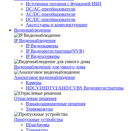
Источники питания c функцией ИБП
DC/AC-преобразователи
AC/DC-преобразователи
DC/DC-преобразователи
Аксессуары и комплектующие
Видеонаблюдение
IP Видеонаблюдение
IP Видеокамеры
IP Видеорегистраторы(NVR)
IP Видеосерверы
Видеонаблюдение для умного дома
Аналоговое видеонаблюдение
Камеры
HDCVI/HDTVI/AHD/CVBS Видеорегистраторы
Отраслевые решения
Взрывозащищенные решения
Термокожухи
Пропускные устройства
Шлагбаумы
Турникеты