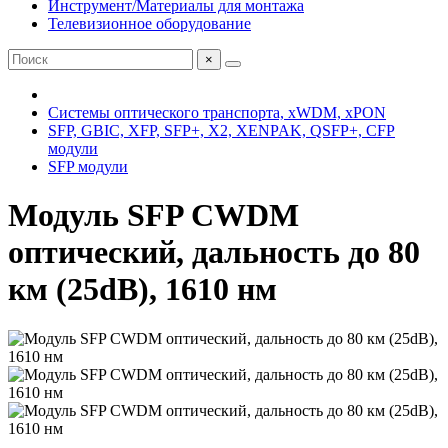
Инструмент/Материалы для монтажа
Телевизионное оборудование
×
Системы оптического транспорта, xWDM, xPON
SFP, GBIC, XFP, SFP+, X2, XENPAK, QSFP+, CFP
модули
SFP модули
Модуль SFP CWDM
оптический, дальность до 80
км (25dB), 1610 нм