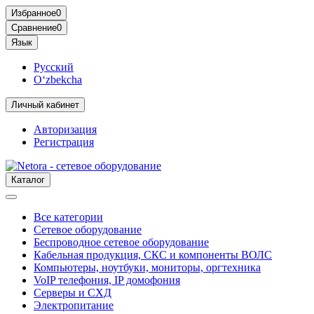
Избранное
0
Сравнение
0
Язык
Русский
O‘zbekcha
Личный кабинет
Авторизация
Регистрация
Каталог
Все категории
Сетевое оборудование
Беспроводное сетевое оборудование
Кабельная продукция, СКС и компоненты ВОЛС
Компьютеры, ноутбуки, мониторы, оргтехника
VoIP телефония, IP домофония
Серверы и СХД
Электропитание