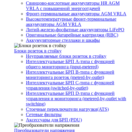
Свинцово-кислотные аккумуляторы HR AGM
VRLA с повышенной энергоотдачей
Фронт-терминальные аккумуляторы AGM VRLA
Высокотемпературные фронт-терминальные
аккумуляторы AGM VRLA
Литий-железо-фосфатные аккумуляторы LiFePO
Оригинальные батарейные картриджи (RBC)
Аккумуляторные стеллажи и шкафы
Блоки розеток в стойку
Неуправляемые блоки розеток в стойку
Интеллектуальные БРП А-типа с функцией
общего мониторинга (input-metered)
Интеллектуальные БРП B-типа с функцией
мониторинга розеток (meterd-by-outlet)
Интеллектуальные БРП C-типа с функцией
управления (switched-by-outlet)
Интеллектуальные БРП D-типа с функцией
управления и мониторинга (metered-by-outlet with
switching)
Стоечные переключатели нагрузки(ATS)
Сетевые фильтры
Аксессуары для БРП (PDU)
Преобразователи напряжения