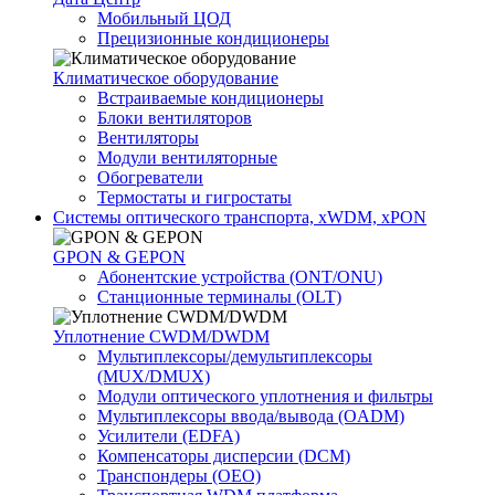
Мобильный ЦОД
Прецизионные кондиционеры
Климатичeское оборудование
Встраиваемые кондиционеры
Блоки вентиляторов
Вентиляторы
Модули вентиляторные
Обогреватели
Термостаты и гигростаты
Системы оптического транспорта, xWDM, xPON
GPON & GEPON
Абонентские устройства (ONT/ONU)
Станционные терминалы (OLT)
Уплотнение CWDM/DWDM
Мультиплексоры/демультиплексоры
(MUX/DMUX)
Модули оптического уплотнения и фильтры
Мультиплексоры ввода/вывода (OADM)
Усилители (EDFA)
Компенсаторы дисперсии (DCM)
Транспондеры (OEO)