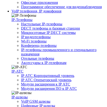
Офисные приложения
Программное обеспечение для видеонаблюдения
VoIP телефония, IP домофония
IP-Телефоны
Настольные IP-телефоны
DECT телефоны и базовые станции
Микросотовые IP DECT системы
IP видеотелефоны
Wi-Fi телефоны
Конференц-телефоны
IP-телефоны промышленного и специального
назначения
Отельные телефоны
Аксессуары к IP-телефонам
IP-ATC
IP АТС Корпоративный уровень
IP АТС Операторский уровень
Модули расширения к IP АТС
Модули расширения ПО к IP АТС
IP-шлюзы
VoIP GSM шлюзы
Цифровые IP шлюзы