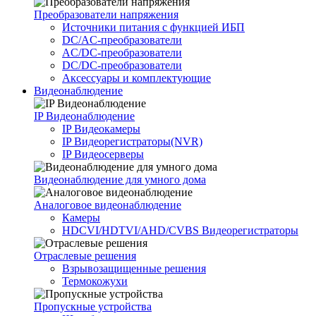
Преобразователи напряжения
Источники питания c функцией ИБП
DC/AC-преобразователи
AC/DC-преобразователи
DC/DC-преобразователи
Аксессуары и комплектующие
Видеонаблюдение
IP Видеонаблюдение
IP Видеокамеры
IP Видеорегистраторы(NVR)
IP Видеосерверы
Видеонаблюдение для умного дома
Аналоговое видеонаблюдение
Камеры
HDCVI/HDTVI/AHD/CVBS Видеорегистраторы
Отраслевые решения
Взрывозащищенные решения
Термокожухи
Пропускные устройства