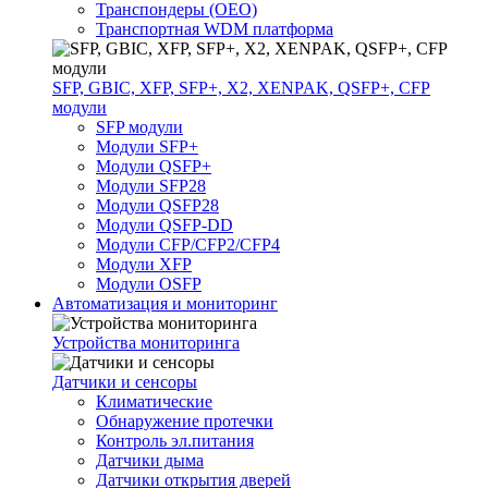
Транспондеры (OEO)
Транспортная WDM платформа
SFP, GBIC, XFP, SFP+, X2, XENPAK, QSFP+, CFP
модули
SFP модули
Модули SFP+
Модули QSFP+
Модули SFP28
Модули QSFP28
Модули QSFP-DD
Модули CFP/CFP2/CFP4
Модули XFP
Модули OSFP
Автоматизация и мониторинг
Устройства мониторинга
Датчики и сенсоры
Климатические
Обнаружение протечки
Контроль эл.питания
Датчики дыма
Датчики открытия дверей