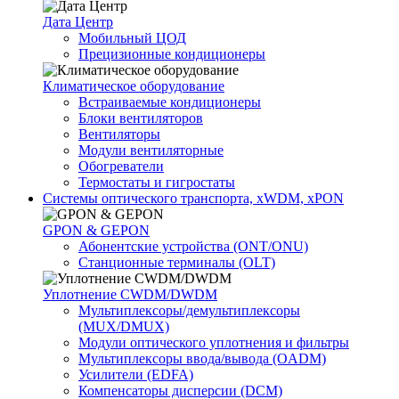
Дата Центр
Мобильный ЦОД
Прецизионные кондиционеры
Климатичeское оборудование
Встраиваемые кондиционеры
Блоки вентиляторов
Вентиляторы
Модули вентиляторные
Обогреватели
Термостаты и гигростаты
Системы оптического транспорта, xWDM, xPON
GPON & GEPON
Абонентские устройства (ONT/ONU)
Станционные терминалы (OLT)
Уплотнение CWDM/DWDM
Мультиплексоры/демультиплексоры
(MUX/DMUX)
Модули оптического уплотнения и фильтры
Мультиплексоры ввода/вывода (OADM)
Усилители (EDFA)
Компенсаторы дисперсии (DCM)