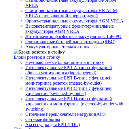
Свинцово-кислотные аккумуляторы GP AGM
VRLA
Свинцово-кислотные аккумуляторы HR AGM
VRLA с повышенной энергоотдачей
Фронт-терминальные аккумуляторы AGM VRLA
Высокотемпературные фронт-терминальные
аккумуляторы AGM VRLA
Литий-железо-фосфатные аккумуляторы LiFePO
Оригинальные батарейные картриджи (RBC)
Аккумуляторные стеллажи и шкафы
Блоки розеток в стойку
Неуправляемые блоки розеток в стойку
Интеллектуальные БРП А-типа с функцией
общего мониторинга (input-metered)
Интеллектуальные БРП B-типа с функцией
мониторинга розеток (meterd-by-outlet)
Интеллектуальные БРП C-типа с функцией
управления (switched-by-outlet)
Интеллектуальные БРП D-типа с функцией
управления и мониторинга (metered-by-outlet with
switching)
Стоечные переключатели нагрузки(ATS)
Сетевые фильтры
Аксессуары для БРП (PDU)