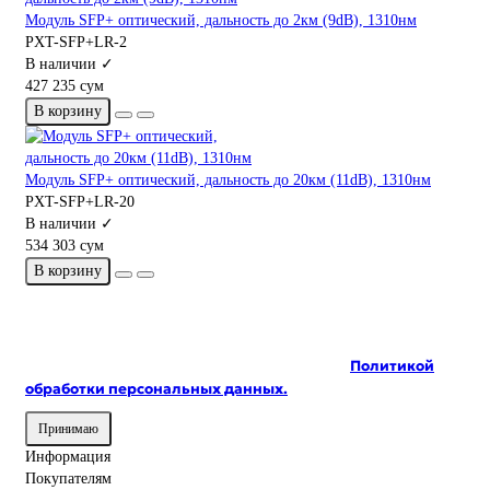
Модуль SFP+ оптический, дальность до 2км (9dB), 1310нм
PXT-SFP+LR-2
В наличии ✓
427 235 сум
В корзину
Модуль SFP+ оптический, дальность до 20км (11dB), 1310нм
PXT-SFP+LR-20
В наличии ✓
534 303 сум
В корзину
На сайте используются cookie и сервисы аналитики для
корректной работы и улучшения качества
обслуживания. Продолжая пользоваться сайтом, вы
соглашаетесь с использованием cookie и с
Политикой
обработки персональных данных.
Принимаю
Информация
Покупателям