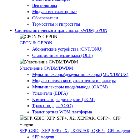
Вентиляторы
Модули вентиляторные
Обогреватели
Термостаты и гигростаты
Системы оптического транспорта, xWDM, xPON
GPON & GEPON
Абонентские устройства (ONT/ONU)
Станционные терминалы (OLT)
Уплотнение CWDM/DWDM
Мультиплексоры/демультиплексоры (MUX/DMUX)
Модули оптического уплотнения и фильтры
Мультиплексоры ввода/вывода (OADM)
Усилители (EDFA)
Компенсаторы дисперсии (DCM)
Транспондеры (OEO)
Транспортная WDM платформа
SFP, GBIC, XFP, SFP+, X2, XENPAK, QSFP+, CFP модули
SFP модули