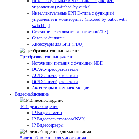
Интеллектуальные БРП C-типа с функцией
управления (switched-by-outlet)
Интеллектуальные БРП D-типа с функцией
управления и мониторинга (metered-by-outlet with
switching)
Стоечные переключатели нагрузки(ATS)
Сетевые фильтры
Аксессуары для БРП (PDU)
Преобразователи напряжения
Источники питания c функцией ИБП
DC/AC-преобразователи
AC/DC-преобразователи
DC/DC-преобразователи
Аксессуары и комплектующие
Видеонаблюдение
IP Видеонаблюдение
IP Видеокамеры
IP Видеорегистраторы(NVR)
IP Видеосерверы
Видеонаблюдение для умного дома