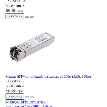
PXT-SFP+LR-10
В наличии ✓
491 684 сум
В корзину
Модуль SFP+ оптический, дальность до 300м (5dB), 850нм
PXT-SFP+SR
В наличии ✓
340 956 сум
В корзину