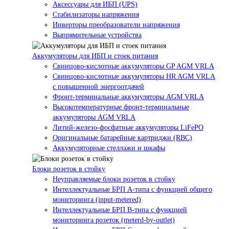
Аксессуары для ИБП (UPS)
Стабилизаторы напряжения
Инверторы преобразователи напряжения
Выпрямительные устройства
Аккумуляторы для ИБП и стоек питания
Свинцово-кислотные аккумуляторы GP AGM VRLA
Свинцово-кислотные аккумуляторы HR AGM VRLA
с повышенной энергоотдачей
Фронт-терминальные аккумуляторы AGM VRLA
Высокотемпературные фронт-терминальные
аккумуляторы AGM VRLA
Литий-железо-фосфатные аккумуляторы LiFePO
Оригинальные батарейные картриджи (RBC)
Аккумуляторные стеллажи и шкафы
Блоки розеток в стойку
Неуправляемые блоки розеток в стойку
Интеллектуальные БРП А-типа с функцией общего
мониторинга (input-metered)
Интеллектуальные БРП B-типа с функцией
мониторинга розеток (meterd-by-outlet)