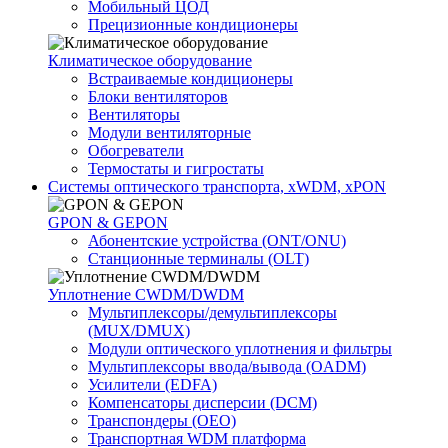
Мобильный ЦОД
Прецизионные кондиционеры
Климатичeское оборудование
Встраиваемые кондиционеры
Блоки вентиляторов
Вентиляторы
Модули вентиляторные
Обогреватели
Термостаты и гигростаты
Системы оптического транспорта, xWDM, xPON
GPON & GEPON
Абонентские устройства (ONT/ONU)
Станционные терминалы (OLT)
Уплотнение CWDM/DWDM
Мультиплексоры/демультиплексоры
(MUX/DMUX)
Модули оптического уплотнения и фильтры
Мультиплексоры ввода/вывода (OADM)
Усилители (EDFA)
Компенсаторы дисперсии (DCM)
Транспондеры (OEO)
Транспортная WDM платформа