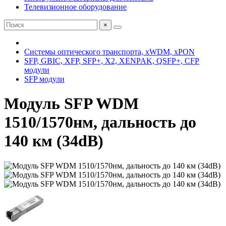
Телевизионное оборудование
×
Системы оптического транспорта, xWDM, xPON
SFP, GBIC, XFP, SFP+, X2, XENPAK, QSFP+, CFP
модули
SFP модули
Модуль SFP WDM
1510/1570нм, дальность до
140 км (34dB)