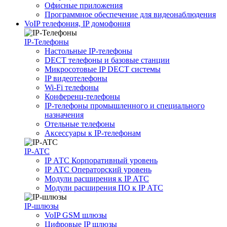
Офисные приложения
Программное обеспечение для видеонаблюдения
VoIP телефония, IP домофония
IP-Телефоны
Настольные IP-телефоны
DECT телефоны и базовые станции
Микросотовые IP DECT системы
IP видеотелефоны
Wi-Fi телефоны
Конференц-телефоны
IP-телефоны промышленного и специального
назначения
Отельные телефоны
Аксессуары к IP-телефонам
IP-ATC
IP АТС Корпоративный уровень
IP АТС Операторский уровень
Модули расширения к IP АТС
Модули расширения ПО к IP АТС
IP-шлюзы
VoIP GSM шлюзы
Цифровые IP шлюзы