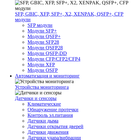
SFP, GBIC, XFP, SFP+, X2, XENPAK, QSFP+, CFP
модули
SFP модули
Модули SFP+
Модули QSFP+
Модули SFP28
Модули QSFP28
Модули QSFP-DD
Модули CFP/CFP2/CFP4
Модули XFP
Модули OSFP
Автоматизация и мониторинг
Устройства мониторинга
Датчики и сенсоры
Климатические
Обнаружение протечки
Контроль эл.питания
Датчики дыма
Датчики открытия дверей
Датчики движения
Датчики удара/вибрации