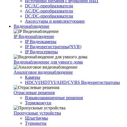
Источники питания c функцией ИБП
DC/AC-преобразователи
AC/DC-преобразователи
DC/DC-преобразователи
Аксессуары и комплектующие
Видеонаблюдение
IP Видеонаблюдение
IP Видеокамеры
IP Видеорегистраторы(NVR)
IP Видеосерверы
Видеонаблюдение для умного дома
Аналоговое видеонаблюдение
Камеры
HDCVI/HDTVI/AHD/CVBS Видеорегистраторы
Отраслевые решения
Взрывозащищенные решения
Термокожухи
Пропускные устройства
Шлагбаумы
Турникеты