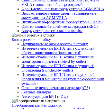
Свинцово-кислотные аккумуляторы HR AGM
VRLA с повышенной энергоотдачей
Фронт-терминальные аккумуляторы AGM VRLA
Высокотемпературные фронт-терминальные
аккумуляторы AGM VRLA
Литий-железо-фосфатные аккумуляторы LiFePO
Оригинальные батарейные картриджи (RBC)
Аккумуляторные стеллажи и шкафы
Блоки розеток в стойку
Неуправляемые блоки розеток в стойку
Интеллектуальные БРП А-типа с функцией
общего мониторинга (input-metered)
Интеллектуальные БРП B-типа с функцией
мониторинга розеток (meterd-by-outlet)
Интеллектуальные БРП C-типа с функцией
управления (switched-by-outlet)
Интеллектуальные БРП D-типа с функцией
управления и мониторинга (metered-by-outlet with
switching)
Стоечные переключатели нагрузки(ATS)
Сетевые фильтры
Аксессуары для БРП (PDU)
Преобразователи напряжения