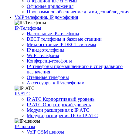
Операционные системы
Офисные приложения
Программное обеспечение для видеонаблюдения
VoIP телефония, IP домофония
IP-Телефоны
Настольные IP-телефоны
DECT телефоны и базовые станции
Микросотовые IP DECT системы
IP видеотелефоны
Wi-Fi телефоны
Конференц-телефоны
IP-телефоны промышленного и специального
назначения
Отельные телефоны
Аксессуары к IP-телефонам
IP-ATC
IP АТС Корпоративный уровень
IP АТС Операторский уровень
Модули расширения к IP АТС
Модули расширения ПО к IP АТС
IP-шлюзы
VoIP GSM шлюзы