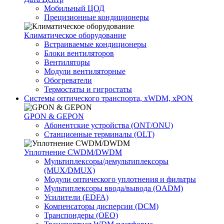
Мобильный ЦОД
Прецизионные кондиционеры
Климатичeское оборудование
Встраиваемые кондиционеры
Блоки вентиляторов
Вентиляторы
Модули вентиляторные
Обогреватели
Термостаты и гигростаты
Системы оптического транспорта, xWDM, xPON
GPON & GEPON
Абонентские устройства (ONT/ONU)
Станционные терминалы (OLT)
Уплотнение CWDM/DWDM
Мультиплексоры/демультиплексоры
(MUX/DMUX)
Модули оптического уплотнения и фильтры
Мультиплексоры ввода/вывода (OADM)
Усилители (EDFA)
Компенсаторы дисперсии (DCM)
Транспондеры (OEO)