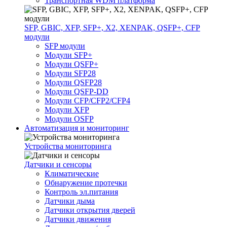
Транспортная WDM платформа
SFP, GBIC, XFP, SFP+, X2, XENPAK, QSFP+, CFP
модули
SFP модули
Модули SFP+
Модули QSFP+
Модули SFP28
Модули QSFP28
Модули QSFP-DD
Модули CFP/CFP2/CFP4
Модули XFP
Модули OSFP
Автоматизация и мониторинг
Устройства мониторинга
Датчики и сенсоры
Климатические
Обнаружение протечки
Контроль эл.питания
Датчики дыма
Датчики открытия дверей
Датчики движения