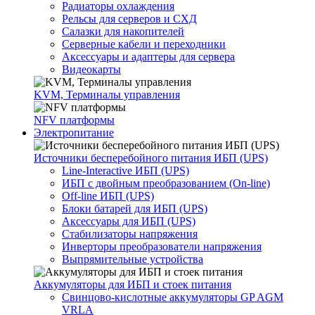
Радиаторы охлаждения
Рельсы для серверов и СХД
Салазки для накопителей
Серверные кабели и переходники
Аксессуары и адаптеры для сервера
Видеокарты
KVM, Терминалы управления
NFV платформы
Электропитание
Источники бесперебойного питания ИБП (UPS)
Line-Interactive ИБП (UPS)
ИБП с двойным преобразованием (On-line)
Off-line ИБП (UPS)
Блоки батарей для ИБП (UPS)
Аксессуары для ИБП (UPS)
Стабилизаторы напряжения
Инверторы преобразователи напряжения
Выпрямительные устройства
Аккумуляторы для ИБП и стоек питания
Свинцово-кислотные аккумуляторы GP AGM
VRLA