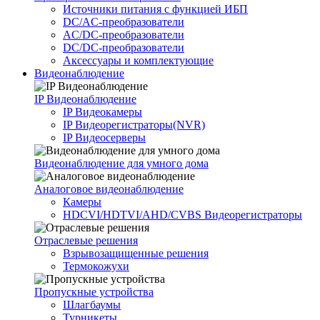
Источники питания c функцией ИБП
DC/AC-преобразователи
AC/DC-преобразователи
DC/DC-преобразователи
Аксессуары и комплектующие
Видеонаблюдение
IP Видеонаблюдение
IP Видеокамеры
IP Видеорегистраторы(NVR)
IP Видеосерверы
Видеонаблюдение для умного дома
Аналоговое видеонаблюдение
Камеры
HDCVI/HDTVI/AHD/CVBS Видеорегистраторы
Отраслевые решения
Взрывозащищенные решения
Термокожухи
Пропускные устройства
Шлагбаумы
Турникеты