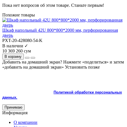
Пока нет вопросов об этом товаре. Станьте первым!
Похожие товары
Шкаф напольный 42U 800*800*2000 мм, перфорированная
дверь
PXT-20-428080-54-K
В наличии ✓
10 369 260 сум
В корзину
Добавить на домашний экран?
Нажмите «поделиться» и затем
«добавить на домашний экран»
Установить
позже
На сайте используются cookie и сервисы аналитики для
корректной работы и улучшения качества обслуживания.
Продолжая пользоваться сайтом, вы соглашаетесь с
использованием cookie и с
Политикой обработки персональных
данных.
Принимаю
Информация
О компании