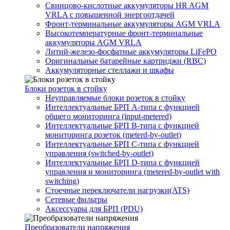
Свинцово-кислотные аккумуляторы HR AGM
VRLA с повышенной энергоотдачей
Фронт-терминальные аккумуляторы AGM VRLA
Высокотемпературные фронт-терминальные
аккумуляторы AGM VRLA
Литий-железо-фосфатные аккумуляторы LiFePO
Оригинальные батарейные картриджи (RBC)
Аккумуляторные стеллажи и шкафы
Блоки розеток в стойку
Неуправляемые блоки розеток в стойку
Интеллектуальные БРП А-типа с функцией
общего мониторинга (input-metered)
Интеллектуальные БРП B-типа с функцией
мониторинга розеток (meterd-by-outlet)
Интеллектуальные БРП C-типа с функцией
управления (switched-by-outlet)
Интеллектуальные БРП D-типа с функцией
управления и мониторинга (metered-by-outlet with
switching)
Стоечные переключатели нагрузки(ATS)
Сетевые фильтры
Аксессуары для БРП (PDU)
Преобразователи напряжения