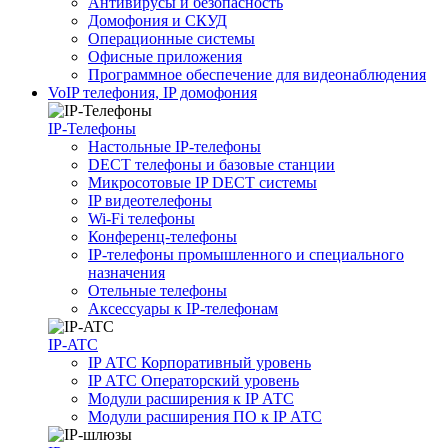
Антивирусы и безопасность
Домофония и СКУД
Операционные системы
Офисные приложения
Программное обеспечение для видеонаблюдения
VoIP телефония, IP домофония
IP-Телефоны
Настольные IP-телефоны
DECT телефоны и базовые станции
Микросотовые IP DECT системы
IP видеотелефоны
Wi-Fi телефоны
Конференц-телефоны
IP-телефоны промышленного и специального
назначения
Отельные телефоны
Аксессуары к IP-телефонам
IP-ATC
IP АТС Корпоративный уровень
IP АТС Операторский уровень
Модули расширения к IP АТС
Модули расширения ПО к IP АТС