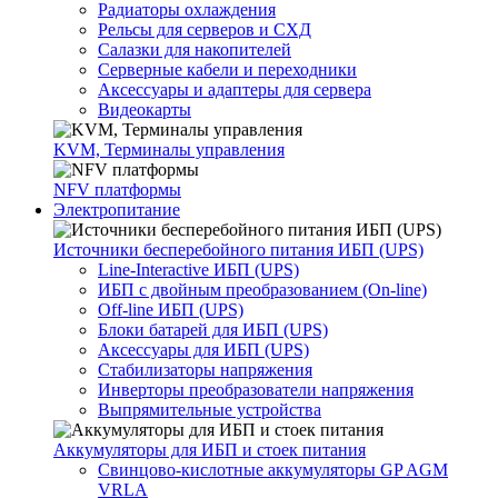
Радиаторы охлаждения
Рельсы для серверов и СХД
Салазки для накопителей
Серверные кабели и переходники
Аксессуары и адаптеры для сервера
Видеокарты
KVM, Терминалы управления
NFV платформы
Электропитание
Источники бесперебойного питания ИБП (UPS)
Line-Interactive ИБП (UPS)
ИБП с двойным преобразованием (On-line)
Off-line ИБП (UPS)
Блоки батарей для ИБП (UPS)
Аксессуары для ИБП (UPS)
Стабилизаторы напряжения
Инверторы преобразователи напряжения
Выпрямительные устройства
Аккумуляторы для ИБП и стоек питания
Свинцово-кислотные аккумуляторы GP AGM
VRLA