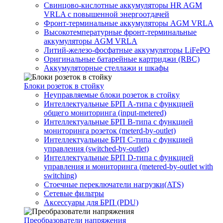
Свинцово-кислотные аккумуляторы HR AGM
VRLA с повышенной энергоотдачей
Фронт-терминальные аккумуляторы AGM VRLA
Высокотемпературные фронт-терминальные
аккумуляторы AGM VRLA
Литий-железо-фосфатные аккумуляторы LiFePO
Оригинальные батарейные картриджи (RBC)
Аккумуляторные стеллажи и шкафы
Блоки розеток в стойку
Неуправляемые блоки розеток в стойку
Интеллектуальные БРП А-типа с функцией
общего мониторинга (input-metered)
Интеллектуальные БРП B-типа с функцией
мониторинга розеток (meterd-by-outlet)
Интеллектуальные БРП C-типа с функцией
управления (switched-by-outlet)
Интеллектуальные БРП D-типа с функцией
управления и мониторинга (metered-by-outlet with
switching)
Стоечные переключатели нагрузки(ATS)
Сетевые фильтры
Аксессуары для БРП (PDU)
Преобразователи напряжения