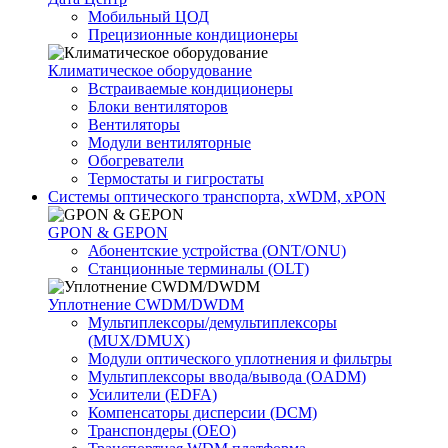
Мобильный ЦОД
Прецизионные кондиционеры
Климатичeское оборудование
Встраиваемые кондиционеры
Блоки вентиляторов
Вентиляторы
Модули вентиляторные
Обогреватели
Термостаты и гигростаты
Системы оптического транспорта, xWDM, xPON
GPON & GEPON
Абонентские устройства (ONT/ONU)
Станционные терминалы (OLT)
Уплотнение CWDM/DWDM
Мультиплексоры/демультиплексоры
(MUX/DMUX)
Модули оптического уплотнения и фильтры
Мультиплексоры ввода/вывода (OADM)
Усилители (EDFA)
Компенсаторы дисперсии (DCM)
Транспондеры (OEO)