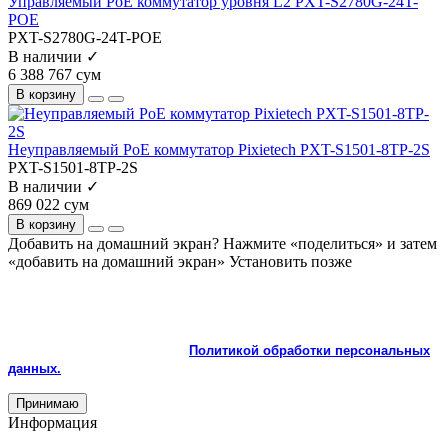
Управляемый PoE коммутатор уровня L2 PXT-S2780G-24T-
POE
PXT-S2780G-24T-POE
В наличии ✓
6 388 767 сум
В корзину
Неуправляемый PoE коммутатор Pixietech PXT-S1501-8TP-2S
PXT-S1501-8TP-2S
В наличии ✓
869 022 сум
В корзину
Добавить на домашний экран?
Нажмите «поделиться» и затем
«добавить на домашний экран»
Установить
позже
На сайте используются cookie и сервисы аналитики для
корректной работы и улучшения качества обслуживания.
Продолжая пользоваться сайтом, вы соглашаетесь с
использованием cookie и с
Политикой обработки персональных
данных.
Принимаю
Информация