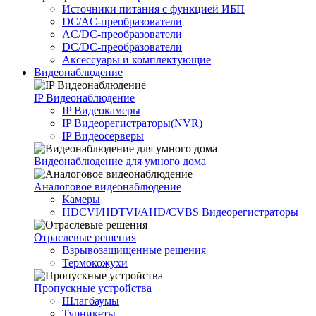
Источники питания c функцией ИБП
DC/AC-преобразователи
AC/DC-преобразователи
DC/DC-преобразователи
Аксессуары и комплектующие
Видеонаблюдение
IP Видеонаблюдение
IP Видеокамеры
IP Видеорегистраторы(NVR)
IP Видеосерверы
Видеонаблюдение для умного дома
Аналоговое видеонаблюдение
Камеры
HDCVI/HDTVI/AHD/CVBS Видеорегистраторы
Отраслевые решения
Взрывозащищенные решения
Термокожухи
Пропускные устройства
Шлагбаумы
Турникеты