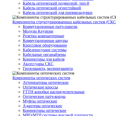
Кабель оптический подвесной, тип-8
Кабель оптический огнестойкий
Кабель оптический для пневмозадувки
Компоненты структурированных кабельных систем (СКС
Коммутационные патч-панели
Модули Keystone
Розетки компьютерные
Коммутационные шнуры
Кроссовое оборудование
Кабеленесущие системы
Кабельные органайзеры
Коннекторы для кабеля
Аксессуары СКС
Грозозащита, молниезащита
Компоненты оптических систем
Аттенюаторы оптические
Оптические кроссы
FTTH коробки распределительные
Оптические патч-корды
Муфты оптические
Адаптеры оптические
Коннекторы оптические
MPO/MTP системы высокой плотности