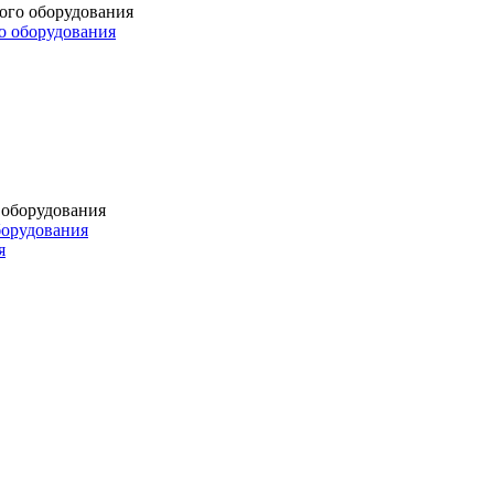
о оборудования
борудования
я