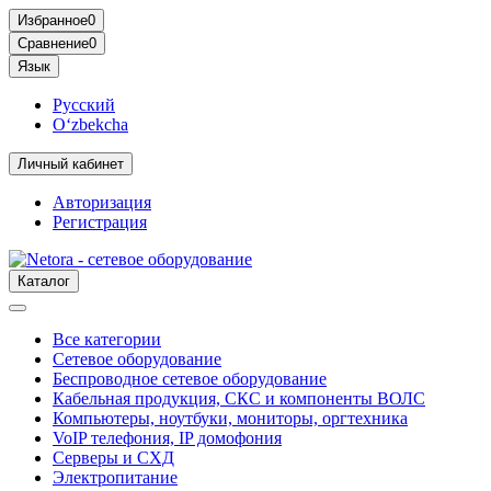
Избранное
0
Сравнение
0
Язык
Русский
O‘zbekcha
Личный кабинет
Авторизация
Регистрация
Каталог
Все категории
Сетевое оборудование
Беспроводное сетевое оборудование
Кабельная продукция, СКС и компоненты ВОЛС
Компьютеры, ноутбуки, мониторы, оргтехника
VoIP телефония, IP домофония
Серверы и СХД
Электропитание