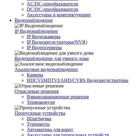
AC/DC-преобразователи
DC/DC-преобразователи
Аксессуары и комплектующие
Видеонаблюдение
IP Видеонаблюдение
IP Видеокамеры
IP Видеорегистраторы(NVR)
IP Видеосерверы
Видеонаблюдение для умного дома
Аналоговое видеонаблюдение
Камеры
HDCVI/HDTVI/AHD/CVBS Видеорегистраторы
Отраслевые решения
Взрывозащищенные решения
Термокожухи
Пропускные устройства
Шлагбаумы
Турникеты
Автоматика для ворот
Аксессуары для пропускных устройств