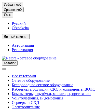
Избранное
0
Сравнение
0
Язык
Русский
O‘zbekcha
Личный кабинет
Авторизация
Регистрация
Каталог
Все категории
Сетевое оборудование
Беспроводное сетевое оборудование
Кабельная продукция, СКС и компоненты ВОЛС
Компьютеры, ноутбуки, мониторы, оргтехника
VoIP телефония, IP домофония
Серверы и СХД
Электропитание