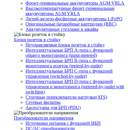
Фронт-терминальные аккумуляторы AGM VRLA
Высокотемпературные фронт-терминальные
аккумуляторы AGM VRLA
Литий-железо-фосфатные аккумуляторы LiFePO
Оригинальные батарейные картриджи (RBC)
Аккумуляторные стеллажи и шкафы
Блоки розеток в стойку
Неуправляемые блоки розеток в стойку
Интеллектуальные БРП А-типа с функцией
общего мониторинга (input-metered)
Интеллектуальные БРП B-типа с функцией
мониторинга розеток (meterd-by-outlet)
Интеллектуальные БРП C-типа с функцией
управления (switched-by-outlet)
Интеллектуальные БРП D-типа с функцией
управления и мониторинга (metered-by-outlet with
switching)
Стоечные переключатели нагрузки(ATS)
Сетевые фильтры
Аксессуары для БРП (PDU)
Преобразователи напряжения
Источники питания c функцией ИБП
DC/AC-преобразователи