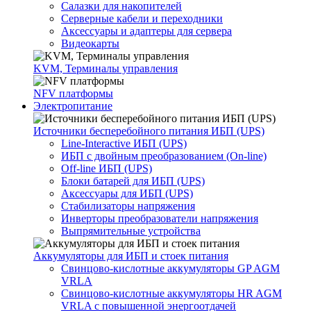
Салазки для накопителей
Серверные кабели и переходники
Аксессуары и адаптеры для сервера
Видеокарты
KVM, Терминалы управления
NFV платформы
Электропитание
Источники бесперебойного питания ИБП (UPS)
Line-Interactive ИБП (UPS)
ИБП с двойным преобразованием (On-line)
Off-line ИБП (UPS)
Блоки батарей для ИБП (UPS)
Аксессуары для ИБП (UPS)
Стабилизаторы напряжения
Инверторы преобразователи напряжения
Выпрямительные устройства
Аккумуляторы для ИБП и стоек питания
Свинцово-кислотные аккумуляторы GP AGM
VRLA
Свинцово-кислотные аккумуляторы HR AGM
VRLA с повышенной энергоотдачей