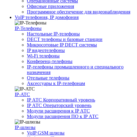
Операционные системы
Офисные приложения
Программное обеспечение для видеонаблюдения
VoIP телефония, IP домофония
IP-Телефоны
Настольные IP-телефоны
DECT телефоны и базовые станции
Микросотовые IP DECT системы
IP видеотелефоны
Wi-Fi телефоны
Конференц-телефоны
IP-телефоны промышленного и специального
назначения
Отельные телефоны
Аксессуары к IP-телефонам
IP-ATC
IP АТС Корпоративный уровень
IP АТС Операторский уровень
Модули расширения к IP АТС
Модули расширения ПО к IP АТС
IP-шлюзы
VoIP GSM шлюзы