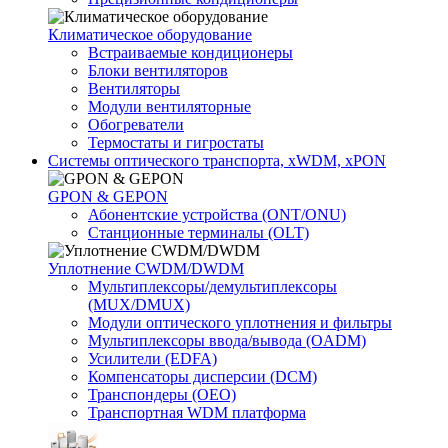
Климатичeское оборудование
Встраиваемые кондиционеры
Блоки вентиляторов
Вентиляторы
Модули вентиляторные
Обогреватели
Термостаты и гигростаты
Системы оптического транспорта, xWDM, xPON
GPON & GEPON
Абонентские устройства (ONT/ONU)
Станционные терминалы (OLT)
Уплотнение CWDM/DWDM
Мультиплексоры/демультиплексоры
(MUX/DMUX)
Модули оптического уплотнения и фильтры
Мультиплексоры ввода/вывода (OADM)
Усилители (EDFA)
Компенсаторы дисперсии (DCM)
Транспондеры (OEO)
Транспортная WDM платформа