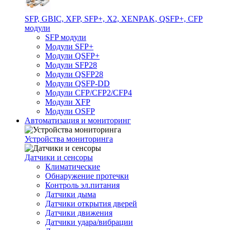
SFP, GBIC, XFP, SFP+, X2, XENPAK, QSFP+, CFP
модули
SFP модули
Модули SFP+
Модули QSFP+
Модули SFP28
Модули QSFP28
Модули QSFP-DD
Модули CFP/CFP2/CFP4
Модули XFP
Модули OSFP
Автоматизация и мониторинг
Устройства мониторинга
Датчики и сенсоры
Климатические
Обнаружение протечки
Контроль эл.питания
Датчики дыма
Датчики открытия дверей
Датчики движения
Датчики удара/вибрации