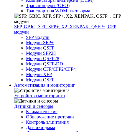
Компенсаторы дисперсии (DCM)
Транспондеры (OEO)
Транспортная WDM платформа
SFP, GBIC, XFP, SFP+, X2, XENPAK, QSFP+, CFP
модули
SFP модули
Модули SFP+
Модули QSFP+
Модули SFP28
Модули QSFP28
Модули QSFP-DD
Модули CFP/CFP2/CFP4
Модули XFP
Модули OSFP
Автоматизация и мониторинг
Устройства мониторинга
Датчики и сенсоры
Климатические
Обнаружение протечки
Контроль эл.питания
Датчики дыма