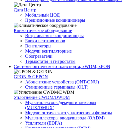
Дата Центр
Мобильный ЦОД
Прецизионные кондиционеры
Климатичeское оборудование
Встраиваемые кондиционеры
Блоки вентиляторов
Вентиляторы
Модули вентиляторные
Обогреватели
Термостаты и гигростаты
Системы оптического транспорта, xWDM, xPON
GPON & GEPON
Абонентские устройства (ONT/ONU)
Станционные терминалы (OLT)
Уплотнение CWDM/DWDM
Мультиплексоры/демультиплексоры
(MUX/DMUX)
Модули оптического уплотнения и фильтры
Мультиплексоры ввода/вывода (OADM)
Усилители (EDFA)