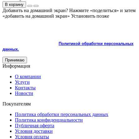
В корзину
Добавить на домашний экран?
Нажмите «поделиться» и затем
«добавить на домашний экран»
Установить
позже
На сайте используются cookie и сервисы аналитики для
корректной работы и улучшения качества обслуживания.
Продолжая пользоваться сайтом, вы соглашаетесь с
использованием cookie и с
Политикой обработки персональных
данных.
Принимаю
Информация
О компании
Услуги
Контакты
Новости
Покупателям
Политика обработки персональных данных
Политика конфиденциальности
Публичная оферта
Условия доставки
Условия оплаты