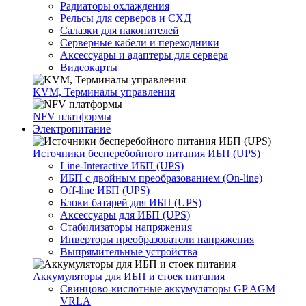
Радиаторы охлаждения
Рельсы для серверов и СХД
Салазки для накопителей
Серверные кабели и переходники
Аксессуары и адаптеры для сервера
Видеокарты
KVM, Терминалы управления
NFV платформы
Электропитание
Источники бесперебойного питания ИБП (UPS)
Line-Interactive ИБП (UPS)
ИБП с двойным преобразованием (On-line)
Off-line ИБП (UPS)
Блоки батарей для ИБП (UPS)
Аксессуары для ИБП (UPS)
Стабилизаторы напряжения
Инверторы преобразователи напряжения
Выпрямительные устройства
Аккумуляторы для ИБП и стоек питания
Свинцово-кислотные аккумуляторы GP AGM
VRLA