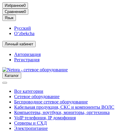
Избранное
0
Сравнение
0
Язык
Русский
O‘zbekcha
Личный кабинет
Авторизация
Регистрация
Каталог
Все категории
Сетевое оборудование
Беспроводное сетевое оборудование
Кабельная продукция, СКС и компоненты ВОЛС
Компьютеры, ноутбуки, мониторы, оргтехника
VoIP телефония, IP домофония
Серверы и СХД
Электропитание