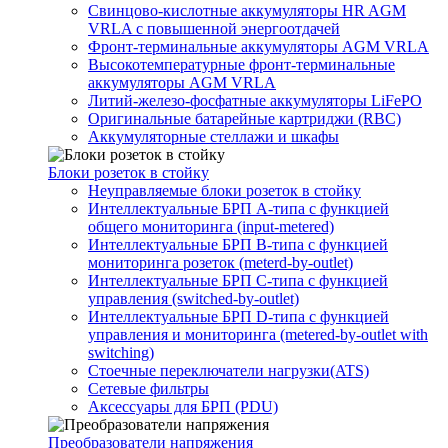
Свинцово-кислотные аккумуляторы HR AGM
VRLA с повышенной энергоотдачей
Фронт-терминальные аккумуляторы AGM VRLA
Высокотемпературные фронт-терминальные
аккумуляторы AGM VRLA
Литий-железо-фосфатные аккумуляторы LiFePO
Оригинальные батарейные картриджи (RBC)
Аккумуляторные стеллажи и шкафы
Блоки розеток в стойку
Неуправляемые блоки розеток в стойку
Интеллектуальные БРП А-типа с функцией
общего мониторинга (input-metered)
Интеллектуальные БРП B-типа с функцией
мониторинга розеток (meterd-by-outlet)
Интеллектуальные БРП C-типа с функцией
управления (switched-by-outlet)
Интеллектуальные БРП D-типа с функцией
управления и мониторинга (metered-by-outlet with
switching)
Стоечные переключатели нагрузки(ATS)
Сетевые фильтры
Аксессуары для БРП (PDU)
Преобразователи напряжения