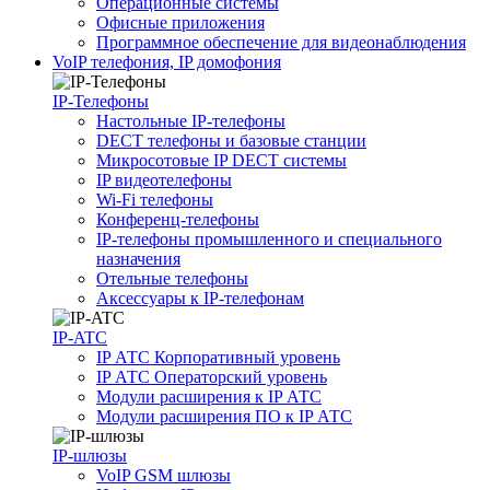
Операционные системы
Офисные приложения
Программное обеспечение для видеонаблюдения
VoIP телефония, IP домофония
IP-Телефоны
Настольные IP-телефоны
DECT телефоны и базовые станции
Микросотовые IP DECT системы
IP видеотелефоны
Wi-Fi телефоны
Конференц-телефоны
IP-телефоны промышленного и специального
назначения
Отельные телефоны
Аксессуары к IP-телефонам
IP-ATC
IP АТС Корпоративный уровень
IP АТС Операторский уровень
Модули расширения к IP АТС
Модули расширения ПО к IP АТС
IP-шлюзы
VoIP GSM шлюзы