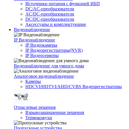
Источники питания c функцией ИБП
DC/AC-преобразователи
AC/DC-преобразователи
DC/DC-преобразователи
Аксессуары и комплектующие
Видеонаблюдение
IP Видеонаблюдение
IP Видеокамеры
IP Видеорегистраторы(NVR)
IP Видеосерверы
Видеонаблюдение для умного дома
Аналоговое видеонаблюдение
Камеры
HDCVI/HDTVI/AHD/CVBS Видеорегистраторы
Отраслевые решения
Взрывозащищенные решения
Термокожухи
Пропускные устройства