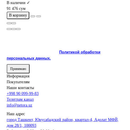
В наличии ✓
91 476 сум
В корзину
На сайте используются cookie и сервисы аналитики для
корректной работы и улучшения качества обслуживания.
Продолжая пользоваться сайтом, вы соглашаетесь с
использованием cookie и с
Политикой обработки
персональных данных.
Принимаю
Информация
Покупателям
Наши контакты
+998 90 099-99-83
Телеграм канал
info@netora.uz
Наш адрес
город Ташкент, Юнусабадский район, квартал-4, Адолат МФЙ,
дом 28/1, 100093