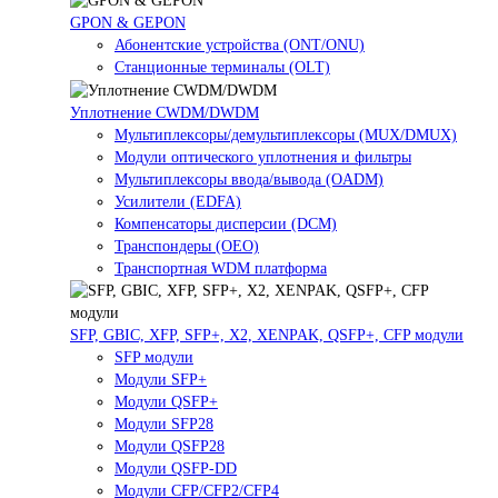
GPON & GEPON
Абонентские устройства (ONT/ONU)
Станционные терминалы (OLT)
Уплотнение CWDM/DWDM
Мультиплексоры/демультиплексоры (MUX/DMUX)
Модули оптического уплотнения и фильтры
Мультиплексоры ввода/вывода (OADM)
Усилители (EDFA)
Компенсаторы дисперсии (DCM)
Транспондеры (OEO)
Транспортная WDM платформа
SFP, GBIC, XFP, SFP+, X2, XENPAK, QSFP+, CFP модули
SFP модули
Модули SFP+
Модули QSFP+
Модули SFP28
Модули QSFP28
Модули QSFP-DD
Модули CFP/CFP2/CFP4