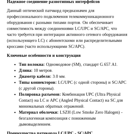
Надежное соединение разнотипных интерфейсов
Данный оптический патчкорд предназначен для
профессионального подключения телекоммуникационного
оборудования с разными типами портов. Он обеспечивает
совместимость между соединениями LC/UPC и SC/APC, что
часто требуется при интеграции активного сетевого оборудования
(использующего LC) с абонентскими или распределительными
кроссами (часто использующими SC/APC).
Ключевые особенности и конструкция
Тип волокна:
Одномодовое (SM), стандарт G.657.A1.
Длина:
10 метров.
Диаметр кабеля:
3.0 мм.
Типы коннекторов:
LC/UPC (с одной стороны) и SC/APC
(с другой стороны).
Полировка разъемов:
Комбинация UPC (Ultra Physical
Contact) на LC и APC (Angled Physical Contact) на SC для
минимальных обратных отражений.
Материал оболочки:
LSZH (Low Smoke Zero Halogen) -
безгалогенная композиция с пониженным
дымовыделением.
Преимущества патчкорда LC/UPC - SC/APC