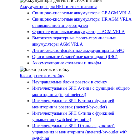
Аккумуляторы для ИБП и стоек питания
Свинцово-кислотные аккумуляторы GP AGM VRLA
Свинцово-кислотные аккумуляторы HR AGM VRLA
с повышенной энергоотдачей
Фронт-терминальные аккумуляторы AGM VRLA
Высокотемпературные фронт-терминальные
аккумуляторы AGM VRLA
Литий-железо-фосфатные аккумуляторы LiFePO
Оригинальные батарейные картриджи (RBC)
Аккумуляторные стеллажи и шкафы
Блоки розеток в стойку
Неуправляемые блоки розеток в стойку
Интеллектуальные БРП А-типа с функцией общего
мониторинга (input-metered)
Интеллектуальные БРП B-типа с функцией
мониторинга розеток (meterd-by-outlet)
Интеллектуальные БРП C-типа с функцией
управления (switched-by-outlet)
Интеллектуальные БРП D-типа с функцией
управления и мониторинга (metered-by-outlet with
switching)