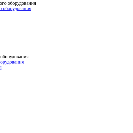
о оборудования
борудования
я