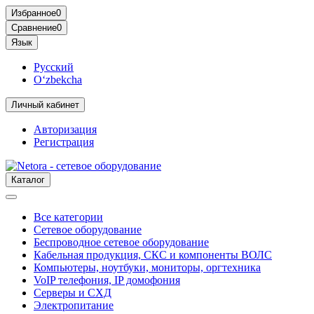
Избранное
0
Сравнение
0
Язык
Русский
O‘zbekcha
Личный кабинет
Авторизация
Регистрация
Каталог
Все категории
Сетевое оборудование
Беспроводное сетевое оборудование
Кабельная продукция, СКС и компоненты ВОЛС
Компьютеры, ноутбуки, мониторы, оргтехника
VoIP телефония, IP домофония
Серверы и СХД
Электропитание