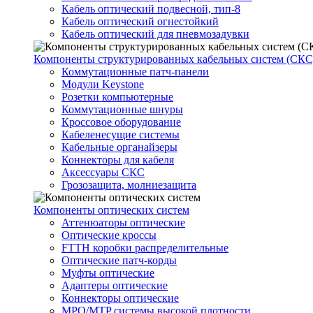
Кабель оптический подвесной, тип-8
Кабель оптический огнестойкий
Кабель оптический для пневмозадувки
Компоненты структурированных кабельных систем (СКС
Коммутационные патч-панели
Модули Keystone
Розетки компьютерные
Коммутационные шнуры
Кроссовое оборудование
Кабеленесущие системы
Кабельные органайзеры
Коннекторы для кабеля
Аксессуары СКС
Грозозащита, молниезащита
Компоненты оптических систем
Аттенюаторы оптические
Оптические кроссы
FTTH коробки распределительные
Оптические патч-корды
Муфты оптические
Адаптеры оптические
Коннекторы оптические
MPO/MTP системы высокой плотности