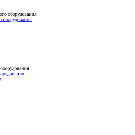
о оборудования
борудования
я