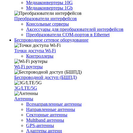
Медиаконвертеры 10G
Медиаконвертеры 1Gb
Преобразователи интерфейсов
Консольные серверы
Аксессуары для преобразователей интерфейсов
Преобразователи COM-портов в Ethernet
Беспроводное сетевое оборудование
Точки доступа Wi-Fi
Контроллеры
Wi-Fi роутеры
Беспроводной доступ (БШПД)
3G/LTE/5G
Антенны
Всенаправленные антенны
Направленные антенны
Секторные антенны
Multiband антенны
GPS-антенны
Адаптеры антенн