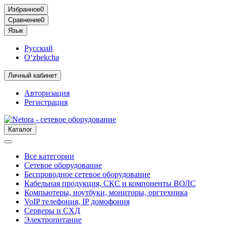
Избранное
0
Сравнение
0
Язык
Русский
O‘zbekcha
Личный кабинет
Авторизация
Регистрация
Каталог
Все категории
Сетевое оборудование
Беспроводное сетевое оборудование
Кабельная продукция, СКС и компоненты ВОЛС
Компьютеры, ноутбуки, мониторы, оргтехника
VoIP телефония, IP домофония
Серверы и СХД
Электропитание