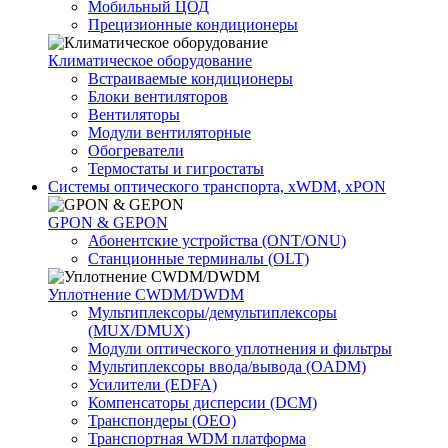
Мобильный ЦОД
Прецизионные кондиционеры
Климатичeское оборудование
Встраиваемые кондиционеры
Блоки вентиляторов
Вентиляторы
Модули вентиляторные
Обогреватели
Термостаты и гигростаты
Системы оптического транспорта, xWDM, xPON
GPON & GEPON
Абонентские устройства (ONT/ONU)
Станционные терминалы (OLT)
Уплотнение CWDM/DWDM
Мультиплексоры/демультиплексоры
(MUX/DMUX)
Модули оптического уплотнения и фильтры
Мультиплексоры ввода/вывода (OADM)
Усилители (EDFA)
Компенсаторы дисперсии (DCM)
Транспондеры (OEO)
Транспортная WDM платформа