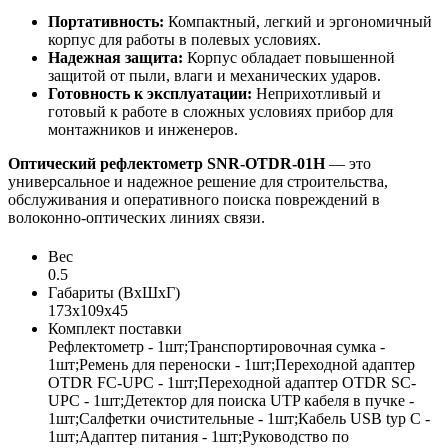
Портативность:
Компактный, легкий и эргономичный
корпус для работы в полевых условиях.
Надежная защита:
Корпус обладает повышенной
защитой от пыли, влаги и механических ударов.
Готовность к эксплуатации:
Неприхотливый и
готовый к работе в сложных условиях прибор для
монтажников и инженеров.
Оптический рефлектометр SNR-OTDR-01H
— это
универсальное и надежное решение для строительства,
обслуживания и оперативного поиска повреждений в
волоконно-оптических линиях связи.
Вес
0.5
Габариты (ВхШхГ)
173x109x45
Комплект поставки
Рефлектометр - 1шт;Транспортировочная сумка -
1шт;Ремень для переноски - 1шт;Переходной адаптер
OTDR FC-UPC - 1шт;Переходной адаптер OTDR SC-
UPC - 1шт;Детектор для поиска UTP кабеля в пучке -
1шт;Салфетки очистительные - 1шт;Кабель USB typ C -
1шт;Адаптер питания - 1шт;Руководство по