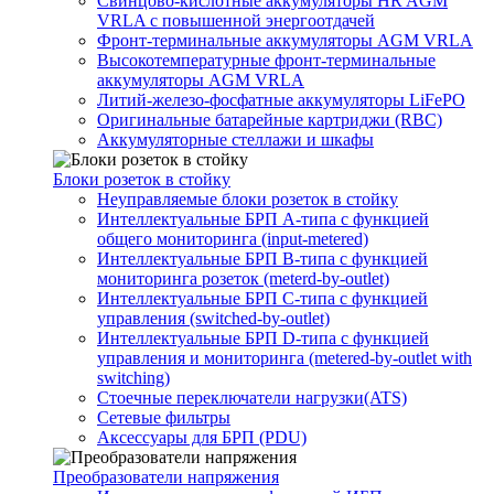
Свинцово-кислотные аккумуляторы HR AGM
VRLA с повышенной энергоотдачей
Фронт-терминальные аккумуляторы AGM VRLA
Высокотемпературные фронт-терминальные
аккумуляторы AGM VRLA
Литий-железо-фосфатные аккумуляторы LiFePO
Оригинальные батарейные картриджи (RBC)
Аккумуляторные стеллажи и шкафы
Блоки розеток в стойку
Неуправляемые блоки розеток в стойку
Интеллектуальные БРП А-типа с функцией
общего мониторинга (input-metered)
Интеллектуальные БРП B-типа с функцией
мониторинга розеток (meterd-by-outlet)
Интеллектуальные БРП C-типа с функцией
управления (switched-by-outlet)
Интеллектуальные БРП D-типа с функцией
управления и мониторинга (metered-by-outlet with
switching)
Стоечные переключатели нагрузки(ATS)
Сетевые фильтры
Аксессуары для БРП (PDU)
Преобразователи напряжения