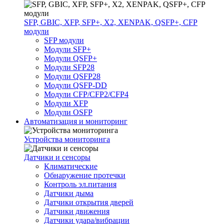
SFP, GBIC, XFP, SFP+, X2, XENPAK, QSFP+, CFP
модули
SFP модули
Модули SFP+
Модули QSFP+
Модули SFP28
Модули QSFP28
Модули QSFP-DD
Модули CFP/CFP2/CFP4
Модули XFP
Модули OSFP
Автоматизация и мониторинг
Устройства мониторинга
Датчики и сенсоры
Климатические
Обнаружение протечки
Контроль эл.питания
Датчики дыма
Датчики открытия дверей
Датчики движения
Датчики удара/вибрации