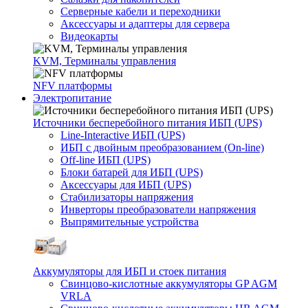
Серверные кабели и переходники
Аксессуары и адаптеры для сервера
Видеокарты
KVM, Терминалы управления
NFV платформы
Электропитание
Источники бесперебойного питания ИБП (UPS)
Line-Interactive ИБП (UPS)
ИБП с двойным преобразованием (On-line)
Off-line ИБП (UPS)
Блоки батарей для ИБП (UPS)
Аксессуары для ИБП (UPS)
Стабилизаторы напряжения
Инверторы преобразователи напряжения
Выпрямительные устройства
Аккумуляторы для ИБП и стоек питания
Свинцово-кислотные аккумуляторы GP AGM
VRLA