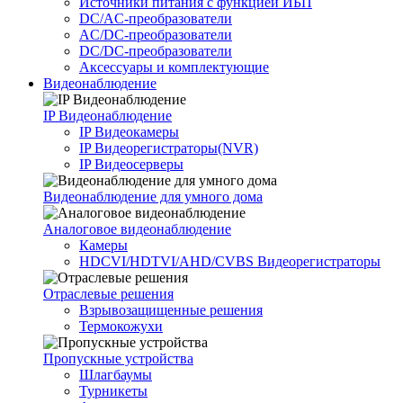
Источники питания c функцией ИБП
DC/AC-преобразователи
AC/DC-преобразователи
DC/DC-преобразователи
Аксессуары и комплектующие
Видеонаблюдение
IP Видеонаблюдение
IP Видеокамеры
IP Видеорегистраторы(NVR)
IP Видеосерверы
Видеонаблюдение для умного дома
Аналоговое видеонаблюдение
Камеры
HDCVI/HDTVI/AHD/CVBS Видеорегистраторы
Отраслевые решения
Взрывозащищенные решения
Термокожухи
Пропускные устройства
Шлагбаумы
Турникеты