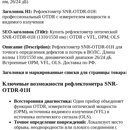
нм, 26/24 дБ)
Заголовок H1:
Рефлектометр SNR-OTDR-01H:
профессиональный OTDR с измерителем мощности и
видимого излучения
SEO-заголовок (Title):
Купить рефлектометр оптический
SNR-OTDR-01H (1310/1550 нм) | OTDR с VFL, OPM, OLS
Описание (Description):
Рефлектометр SNR-OTDR-01H для
точного определения дефектов и потерь в ВОЛС. Длина
волны 1310/1550 нм, динамический диапазон 26/24 дБ.
Встроенные OPM, VFL, OLS. Доставка по РФ.
Заголовки и маркированные списки для страницы товара:
Ключевые возможности рефлектометра SNR-
OTDR-01H
Всесторонняя диагностика:
Один прибор объединяет
функции OTDR, измерителя оптической мощности
(OPM), источника видимого излучения (VFL) и
источника оптического сигнала (OLS).
Точное определение повреждений:
Локализует место
обрыва, неоднородности или плохого соединения с