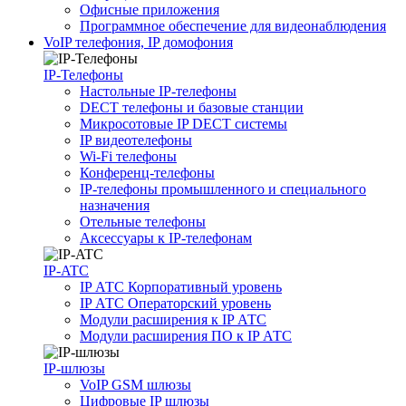
Офисные приложения
Программное обеспечение для видеонаблюдения
VoIP телефония, IP домофония
IP-Телефоны
Настольные IP-телефоны
DECT телефоны и базовые станции
Микросотовые IP DECT системы
IP видеотелефоны
Wi-Fi телефоны
Конференц-телефоны
IP-телефоны промышленного и специального
назначения
Отельные телефоны
Аксессуары к IP-телефонам
IP-ATC
IP АТС Корпоративный уровень
IP АТС Операторский уровень
Модули расширения к IP АТС
Модули расширения ПО к IP АТС
IP-шлюзы
VoIP GSM шлюзы
Цифровые IP шлюзы