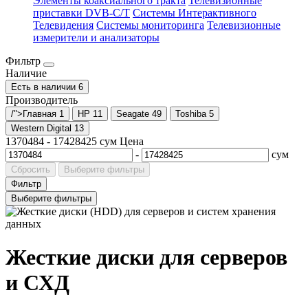
Элементы коаксиального тракта
Телевизионные
приставки DVB-C/T
Системы Интерактивного
Телевидения
Системы мониторинга
Телевизионные
измерители и анализаторы
Фильтр
Наличие
Есть в наличии
6
Производитель
/">Главная
1
HP
11
Seagate
49
Toshiba
5
Western Digital
13
1370484
-
17428425
сум
Цена
-
сум
Сбросить
Выберите фильтры
Фильтр
Выберите фильтры
Жесткие диски для серверов
и СХД