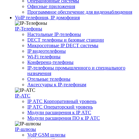
Операционные системы
Офисные приложения
Программное обеспечение для видеонаблюдения
VoIP телефония, IP домофония
IP-Телефоны
Настольные IP-телефоны
DECT телефоны и базовые станции
Микросотовые IP DECT системы
IP видеотелефоны
Wi-Fi телефоны
Конференц-телефоны
IP-телефоны промышленного и специального
назначения
Отельные телефоны
Аксессуары к IP-телефонам
IP-ATC
IP АТС Корпоративный уровень
IP АТС Операторский уровень
Модули расширения к IP АТС
Модули расширения ПО к IP АТС
IP-шлюзы
VoIP GSM шлюзы