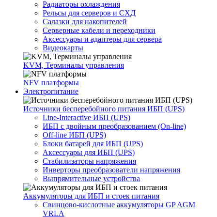
Радиаторы охлаждения
Рельсы для серверов и СХД
Салазки для накопителей
Серверные кабели и переходники
Аксессуары и адаптеры для сервера
Видеокарты
KVM, Терминалы управления
NFV платформы
Электропитание
Источники бесперебойного питания ИБП (UPS)
Line-Interactive ИБП (UPS)
ИБП с двойным преобразованием (On-line)
Off-line ИБП (UPS)
Блоки батарей для ИБП (UPS)
Аксессуары для ИБП (UPS)
Стабилизаторы напряжения
Инверторы преобразователи напряжения
Выпрямительные устройства
Аккумуляторы для ИБП и стоек питания
Свинцово-кислотные аккумуляторы GP AGM
VRLA