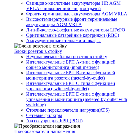
Свинцово-кислотные аккумуляторы HR AGM
VRLA с повышенной энергоотдачей
Фронт-терминальные аккумуляторы AGM VRLA
Высокотемпературные фронт-терминальные
аккумуляторы AGM VRLA
Литий-железо-фосфатные аккумуляторы LiFePO
Оригинальные батарейные картриджи (RBC)
Аккумуляторные стеллажи и шкафы
Блоки розеток в стойку
Неуправляемые блоки розеток в стойку
Интеллектуальные БРП А-типа с функцией
общего мониторинга (input-metered)
Интеллектуальные БРП B-типа с функцией
мониторинга розеток (meterd-by-outlet)
Интеллектуальные БРП C-типа с функцией
управления (switched-by-outlet)
Интеллектуальные БРП D-типа с функцией
управления и мониторинга (metered-by-outlet with
switching)
Стоечные переключатели нагрузки(ATS)
Сетевые фильтры
Аксессуары для БРП (PDU)
Преобразователи напряжения