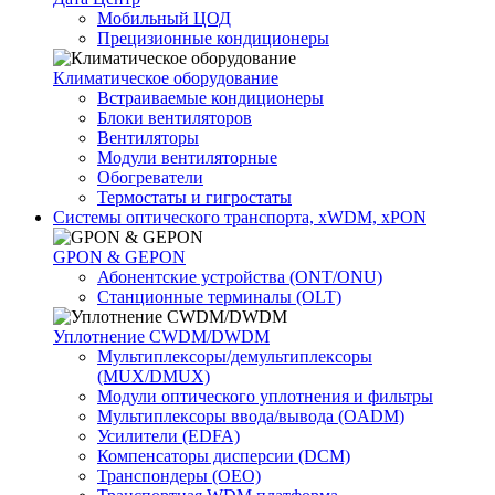
Мобильный ЦОД
Прецизионные кондиционеры
Климатичeское оборудование
Встраиваемые кондиционеры
Блоки вентиляторов
Вентиляторы
Модули вентиляторные
Обогреватели
Термостаты и гигростаты
Системы оптического транспорта, xWDM, xPON
GPON & GEPON
Абонентские устройства (ONT/ONU)
Станционные терминалы (OLT)
Уплотнение CWDM/DWDM
Мультиплексоры/демультиплексоры
(MUX/DMUX)
Модули оптического уплотнения и фильтры
Мультиплексоры ввода/вывода (OADM)
Усилители (EDFA)
Компенсаторы дисперсии (DCM)
Транспондеры (OEO)