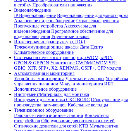
в стойку
Преобразователи напряжения
Видеонаблюдение
IP Видеонаблюдение
Видеонаблюдение для умного дома
Аналоговое видеонаблюдение
Отраслевые решения
Пропускные устройства
Аксессуары для
видеонаблюдения
Программное обеспечение для
видеонаблюдения
Уцененные товары
Инженерная инфраструктура, ЦОД
Телекоммуникационные шкафы
Дата Центр
Климатичeское оборудование
Системы оптического транспорта, xWDM, xPON
GPON & GEPON
Уплотнение CWDM/DWDM
SFP,
GBIC, XFP, SFP+, X2, XENPAK, QSFP+, CFP модули
Автоматизация и мониторинг
Устройства мониторинга
Датчики и сенсоры
Устройства
управления питанием
Модули мониторинга ИБП
Дополнительное оборудование
Инструмент/Материалы для монтажа
Инструмент для монтажа СКС ВОЛС
Оборудование для
производства патч-кордов
Кабельные колодцы
Телевизионное оборудование
Головные телевизионные станции
Конвертеры
интерфейсов
Оборудование для оптических сетей
Оптические делители для сетей КТВ
Мультисвитчи