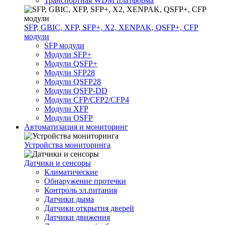
Транспортная WDM платформа
SFP, GBIC, XFP, SFP+, X2, XENPAK, QSFP+, CFP
модули
SFP модули
Модули SFP+
Модули QSFP+
Модули SFP28
Модули QSFP28
Модули QSFP-DD
Модули CFP/CFP2/CFP4
Модули XFP
Модули OSFP
Автоматизация и мониторинг
Устройства мониторинга
Датчики и сенсоры
Климатические
Обнаружение протечки
Контроль эл.питания
Датчики дыма
Датчики открытия дверей
Датчики движения