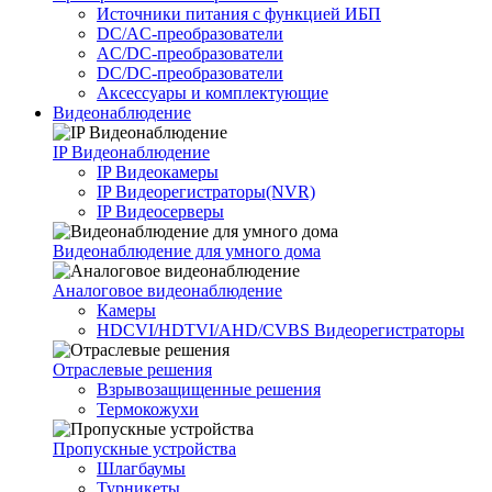
Источники питания c функцией ИБП
DC/AC-преобразователи
AC/DC-преобразователи
DC/DC-преобразователи
Аксессуары и комплектующие
Видеонаблюдение
IP Видеонаблюдение
IP Видеокамеры
IP Видеорегистраторы(NVR)
IP Видеосерверы
Видеонаблюдение для умного дома
Аналоговое видеонаблюдение
Камеры
HDCVI/HDTVI/AHD/CVBS Видеорегистраторы
Отраслевые решения
Взрывозащищенные решения
Термокожухи
Пропускные устройства
Шлагбаумы
Турникеты