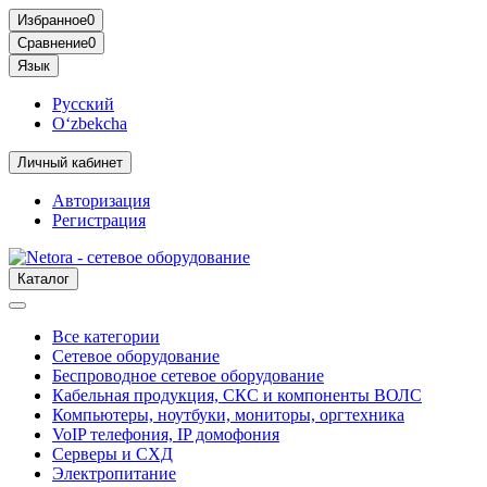
Избранное
0
Сравнение
0
Язык
Русский
O‘zbekcha
Личный кабинет
Авторизация
Регистрация
Каталог
Все категории
Сетевое оборудование
Беспроводное сетевое оборудование
Кабельная продукция, СКС и компоненты ВОЛС
Компьютеры, ноутбуки, мониторы, оргтехника
VoIP телефония, IP домофония
Серверы и СХД
Электропитание