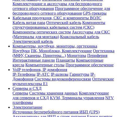
Комплектующие и аксессуары для беспроводного
сетевого оборудования
Программное обеспечение для
беспроводного сетевого оборудования
GPS-трекеры
Кабельная продукция, СКС и компоненты ВОЛС
Кабель витая пара
Оптический кабель
Компоненты
структурированных кабельных систем (СКС)
Компоненты оптических систем
Аксессуары для СКС
(Материалы для монтажа)
Коаксиальный кабель
Электрический кабель
Компьютеры, ноутбуки, мониторы, оргтехника
Ноутбуки
ПК, Моноблоки, Комплектующие
Оргтехника
(МФУ, Сканеры, Принтеры...)
Мониторы
Периферия
Интерактивные панели
Планшеты
Компьютерные
кресла
Компьютерные столы
Программное обеспечение
VoIP телефония, IP домофония
IP-Телефоны
IP-ATC
IP-шлюзы
Гарнитуры
IP-
Домофония
Системы видеоконференцсвязи
Оптические
мультиплексоры Е1
Серверы и СХД
Серверы
Системы хранения данных
Комплектующие
для серверов и СХД
KVM, Терминалы управления
NFV
платформы
Электропитание
Источники бесперебойного питания ИБП (UPS)
Аккумуляторы для ИБП и стоек питания
Блоки розеток