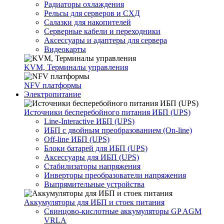
Радиаторы охлаждения
Рельсы для серверов и СХД
Салазки для накопителей
Серверные кабели и переходники
Аксессуары и адаптеры для сервера
Видеокарты
KVM, Терминалы управления
NFV платформы
Электропитание
Источники бесперебойного питания ИБП (UPS)
Line-Interactive ИБП (UPS)
ИБП с двойным преобразованием (On-line)
Off-line ИБП (UPS)
Блоки батарей для ИБП (UPS)
Аксессуары для ИБП (UPS)
Стабилизаторы напряжения
Инверторы преобразователи напряжения
Выпрямительные устройства
Аккумуляторы для ИБП и стоек питания
Свинцово-кислотные аккумуляторы GP AGM
VRLA