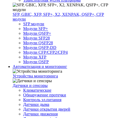
Транспортная WDM платформа
SFP, GBIC, XFP, SFP+, X2, XENPAK, QSFP+, CFP
модули
SFP модули
Модули SFP+
Модули QSFP+
Модули SFP28
Модули QSFP28
Модули QSFP-DD
Модули CFP/CFP2/CFP4
Модули XFP
Модули OSFP
Автоматизация и мониторинг
Устройства мониторинга
Датчики и сенсоры
Климатические
Обнаружение протечки
Контроль эл.питания
Датчики дыма
Датчики открытия дверей
Датчики движения