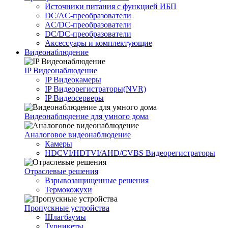
Источники питания c функцией ИБП
DC/AC-преобразователи
AC/DC-преобразователи
DC/DC-преобразователи
Аксессуары и комплектующие
Видеонаблюдение
IP Видеонаблюдение
IP Видеокамеры
IP Видеорегистраторы(NVR)
IP Видеосерверы
Видеонаблюдение для умного дома
Аналоговое видеонаблюдение
Камеры
HDCVI/HDTVI/AHD/CVBS Видеорегистраторы
Отраслевые решения
Взрывозащищенные решения
Термокожухи
Пропускные устройства
Шлагбаумы
Турникеты