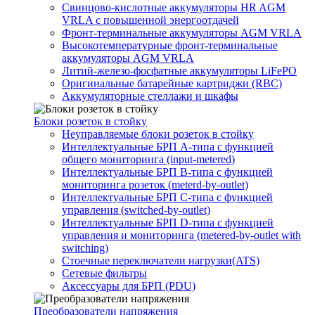
Свинцово-кислотные аккумуляторы HR AGM
VRLA с повышенной энергоотдачей
Фронт-терминальные аккумуляторы AGM VRLA
Высокотемпературные фронт-терминальные
аккумуляторы AGM VRLA
Литий-железо-фосфатные аккумуляторы LiFePO
Оригинальные батарейные картриджи (RBC)
Аккумуляторные стеллажи и шкафы
Блоки розеток в стойку
Неуправляемые блоки розеток в стойку
Интеллектуальные БРП А-типа с функцией
общего мониторинга (input-metered)
Интеллектуальные БРП B-типа с функцией
мониторинга розеток (meterd-by-outlet)
Интеллектуальные БРП C-типа с функцией
управления (switched-by-outlet)
Интеллектуальные БРП D-типа с функцией
управления и мониторинга (metered-by-outlet with
switching)
Стоечные переключатели нагрузки(ATS)
Сетевые фильтры
Аксессуары для БРП (PDU)
Преобразователи напряжения