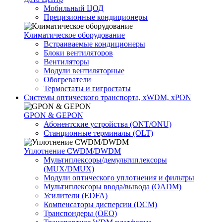
Мобильный ЦОД
Прецизионные кондиционеры
Климатичeское оборудование
Встраиваемые кондиционеры
Блоки вентиляторов
Вентиляторы
Модули вентиляторные
Обогреватели
Термостаты и гигростаты
Системы оптического транспорта, xWDM, xPON
GPON & GEPON
Абонентские устройства (ONT/ONU)
Станционные терминалы (OLT)
Уплотнение CWDM/DWDM
Мультиплексоры/демультиплексоры
(MUX/DMUX)
Модули оптического уплотнения и фильтры
Мультиплексоры ввода/вывода (OADM)
Усилители (EDFA)
Компенсаторы дисперсии (DCM)
Транспондеры (OEO)