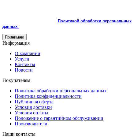
На сайте используются cookie и сервисы аналитики для
корректной работы и улучшения качества обслуживания.
Продолжая пользоваться сайтом, вы соглашаетесь с
использованием cookie и с
Политикой обработки персональных
данных.
Принимаю
Информация
О компании
Услуги
Контакты
Новости
Покупателям
Политика обработки персональных данных
Политика конфиденциальности
Публичная оферта
Условия доставки
Условия оплаты
Положение о гарантийном обслуживании
Производители
Наши контакты