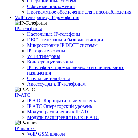
Операционные системы
Офисные приложения
Программное обеспечение для видеонаблюдения
VoIP телефония, IP домофония
IP-Телефоны
Настольные IP-телефоны
DECT телефоны и базовые станции
Микросотовые IP DECT системы
IP видеотелефоны
Wi-Fi телефоны
Конференц-телефоны
IP-телефоны промышленного и специального
назначения
Отельные телефоны
Аксессуары к IP-телефонам
IP-ATC
IP АТС Корпоративный уровень
IP АТС Операторский уровень
Модули расширения к IP АТС
Модули расширения ПО к IP АТС
IP-шлюзы
VoIP GSM шлюзы