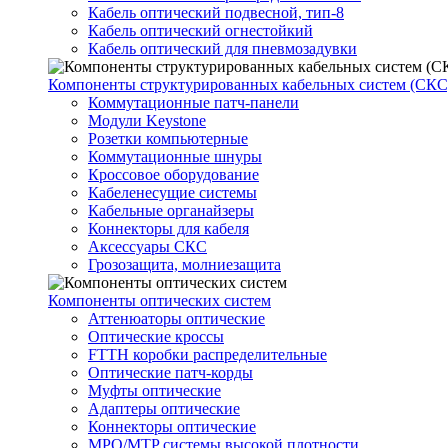
Кабель оптический подвесной, тип-8
Кабель оптический огнестойкий
Кабель оптический для пневмозадувки
Компоненты структурированных кабельных систем (СКС
Коммутационные патч-панели
Модули Keystone
Розетки компьютерные
Коммутационные шнуры
Кроссовое оборудование
Кабеленесущие системы
Кабельные органайзеры
Коннекторы для кабеля
Аксессуары СКС
Грозозащита, молниезащита
Компоненты оптических систем
Аттенюаторы оптические
Оптические кроссы
FTTH коробки распределительные
Оптические патч-корды
Муфты оптические
Адаптеры оптические
Коннекторы оптические
MPO/MTP системы высокой плотности