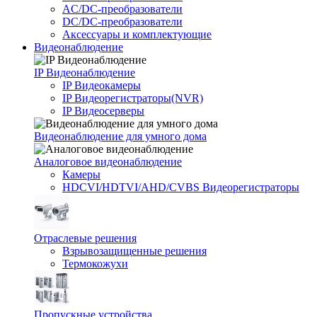
AC/DC-преобразователи
DC/DC-преобразователи
Аксессуары и комплектующие
Видеонаблюдение
IP Видеонаблюдение
IP Видеокамеры
IP Видеорегистраторы(NVR)
IP Видеосерверы
Видеонаблюдение для умного дома
Аналоговое видеонаблюдение
Камеры
HDCVI/HDTVI/AHD/CVBS Видеорегистраторы
Отраслевые решения
Взрывозащищенные решения
Термокожухи
Пропускные устройства