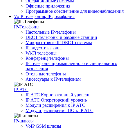
Операционные системы
Офисные приложения
Программное обеспечение для видеонаблюдения
VoIP телефония, IP домофония
IP-Телефоны
Настольные IP-телефоны
DECT телефоны и базовые станции
Микросотовые IP DECT системы
IP видеотелефоны
Wi-Fi телефоны
Конференц-телефоны
IP-телефоны промышленного и специального
назначения
Отельные телефоны
Аксессуары к IP-телефонам
IP-ATC
IP АТС Корпоративный уровень
IP АТС Операторский уровень
Модули расширения к IP АТС
Модули расширения ПО к IP АТС
IP-шлюзы
VoIP GSM шлюзы