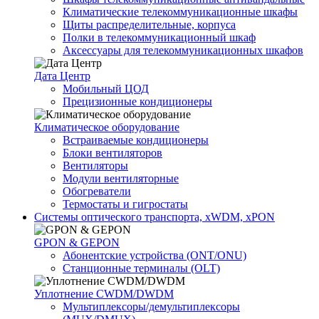
Климатические телекоммуникационные шкафы
Щиты распределительные, корпуса
Полки в телекоммуникационный шкаф
Аксессуары для телекоммуникационных шкафов
Дата Центр
Мобильный ЦОД
Прецизионные кондиционеры
Климатичeское оборудование
Встраиваемые кондиционеры
Блоки вентиляторов
Вентиляторы
Модули вентиляторные
Обогреватели
Термостаты и гигростаты
Системы оптического транспорта, xWDM, xPON
GPON & GEPON
Абонентские устройства (ONT/ONU)
Станционные терминалы (OLT)
Уплотнение CWDM/DWDM
Мультиплексоры/демультиплексоры