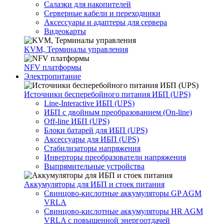
Салазки для накопителей
Серверные кабели и переходники
Аксессуары и адаптеры для сервера
Видеокарты
KVM, Терминалы управления
NFV платформы
Электропитание
Источники бесперебойного питания ИБП (UPS)
Line-Interactive ИБП (UPS)
ИБП с двойным преобразованием (On-line)
Off-line ИБП (UPS)
Блоки батарей для ИБП (UPS)
Аксессуары для ИБП (UPS)
Стабилизаторы напряжения
Инверторы преобразователи напряжения
Выпрямительные устройства
Аккумуляторы для ИБП и стоек питания
Свинцово-кислотные аккумуляторы GP AGM
VRLA
Свинцово-кислотные аккумуляторы HR AGM
VRLA с повышенной энергоотдачей