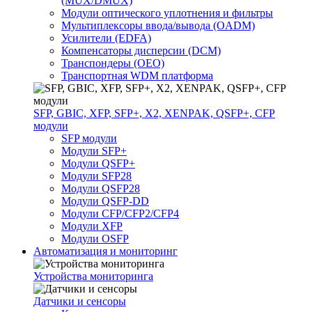
(MUX/DMUX)
Модули оптического уплотнения и фильтры
Мультиплексоры ввода/вывода (OADM)
Усилители (EDFA)
Компенсаторы дисперсии (DCM)
Транспондеры (OEO)
Транспортная WDM платформа
SFP, GBIC, XFP, SFP+, X2, XENPAK, QSFP+, CFP
модули
SFP модули
Модули SFP+
Модули QSFP+
Модули SFP28
Модули QSFP28
Модули QSFP-DD
Модули CFP/CFP2/CFP4
Модули XFP
Модули OSFP
Автоматизация и мониторинг
Устройства мониторинга
Датчики и сенсоры