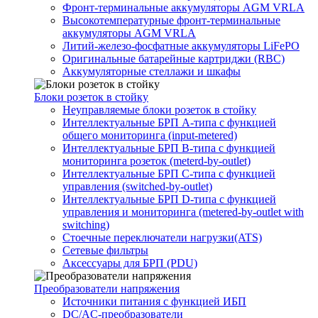
Фронт-терминальные аккумуляторы AGM VRLA
Высокотемпературные фронт-терминальные
аккумуляторы AGM VRLA
Литий-железо-фосфатные аккумуляторы LiFePO
Оригинальные батарейные картриджи (RBC)
Аккумуляторные стеллажи и шкафы
Блоки розеток в стойку
Неуправляемые блоки розеток в стойку
Интеллектуальные БРП А-типа с функцией
общего мониторинга (input-metered)
Интеллектуальные БРП B-типа с функцией
мониторинга розеток (meterd-by-outlet)
Интеллектуальные БРП C-типа с функцией
управления (switched-by-outlet)
Интеллектуальные БРП D-типа с функцией
управления и мониторинга (metered-by-outlet with
switching)
Стоечные переключатели нагрузки(ATS)
Сетевые фильтры
Аксессуары для БРП (PDU)
Преобразователи напряжения
Источники питания c функцией ИБП
DC/AC-преобразователи