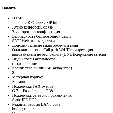
Память
DTMF
In-band / RFC2833 / SIP Info
Аудио конференц-связь
3-х сторонняя конференция
Безопасность беспроводной связи
SRTPWeb листы доступа
Дополнительные виды обслуживания
Ожидание вызоваCall parkАОНПереадресация
вызоваРежим не беспокоить (DND)Удержание вызова
Индикаторы активности
питание; линии
Количество линий (SIP аккаунтов)
8
Материал корпуса
Металл
Поддержка FAX-over-IP
G.711 Pass-through; T.38
Поддержка сетевого подключения
Static IPDHCP
Режимы работы LAN порта
bridge; router