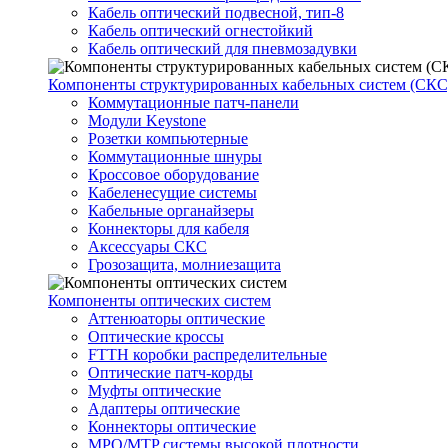
Кабель оптический подвесной, тип-8
Кабель оптический огнестойкий
Кабель оптический для пневмозадувки
Компоненты структурированных кабельных систем (СКС
Коммутационные патч-панели
Модули Keystone
Розетки компьютерные
Коммутационные шнуры
Кроссовое оборудование
Кабеленесущие системы
Кабельные органайзеры
Коннекторы для кабеля
Аксессуары СКС
Грозозащита, молниезащита
Компоненты оптических систем
Аттенюаторы оптические
Оптические кроссы
FTTH коробки распределительные
Оптические патч-корды
Муфты оптические
Адаптеры оптические
Коннекторы оптические
MPO/MTP системы высокой плотности