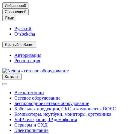
Избранное
0
Сравнение
0
Язык
Русский
O‘zbekcha
Личный кабинет
Авторизация
Регистрация
Каталог
Все категории
Сетевое оборудование
Беспроводное сетевое оборудование
Кабельная продукция, СКС и компоненты ВОЛС
Компьютеры, ноутбуки, мониторы, оргтехника
VoIP телефония, IP домофония
Серверы и СХД
Электропитание