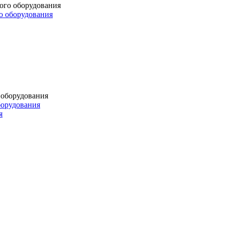
о оборудования
борудования
я