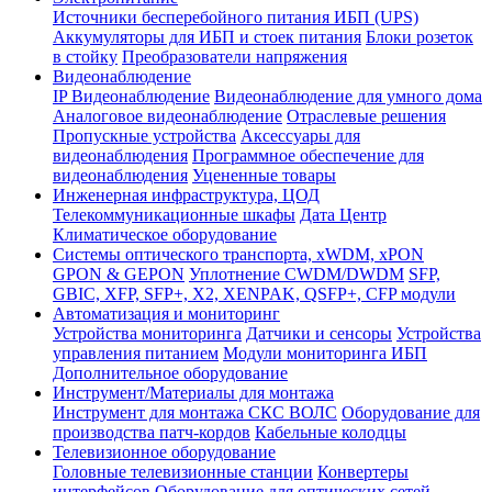
Источники бесперебойного питания ИБП (UPS)
Аккумуляторы для ИБП и стоек питания
Блоки розеток
в стойку
Преобразователи напряжения
Видеонаблюдение
IP Видеонаблюдение
Видеонаблюдение для умного дома
Аналоговое видеонаблюдение
Отраслевые решения
Пропускные устройства
Аксессуары для
видеонаблюдения
Программное обеспечение для
видеонаблюдения
Уцененные товары
Инженерная инфраструктура, ЦОД
Телекоммуникационные шкафы
Дата Центр
Климатичeское оборудование
Системы оптического транспорта, xWDM, xPON
GPON & GEPON
Уплотнение CWDM/DWDM
SFP,
GBIC, XFP, SFP+, X2, XENPAK, QSFP+, CFP модули
Автоматизация и мониторинг
Устройства мониторинга
Датчики и сенсоры
Устройства
управления питанием
Модули мониторинга ИБП
Дополнительное оборудование
Инструмент/Материалы для монтажа
Инструмент для монтажа СКС ВОЛС
Оборудование для
производства патч-кордов
Кабельные колодцы
Телевизионное оборудование
Головные телевизионные станции
Конвертеры
интерфейсов
Оборудование для оптических сетей