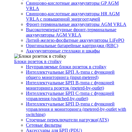
Свинцово-кислотные аккумуляторы GP AGM
VRLA
Свинцово-кислотные аккумуляторы HR AGM
VRLA с повышенной энергоотдачей
Фронт-терминальные аккумуляторы AGM VRLA
Высокотемпературные фронт-терминальные
аккумуляторы AGM VRLA
Литий-железо-фосфатные аккумуляторы LiFePO
Оригинальные батарейные картриджи (RBC)
Аккумуляторные стеллажи и шкафы
Блоки розеток в стойку
Неуправляемые блоки розеток в стойку
Интеллектуальные БРП А-типа с функцией
общего мониторинга (input-metered)
Интеллектуальные БРП B-типа с функцией
мониторинга розеток (meterd-by-outlet)
Интеллектуальные БРП C-типа с функцией
управления (switched-by-outlet)
Интеллектуальные БРП D-типа с функцией
управления и мониторинга (metered-by-outlet with
switching)
Стоечные переключатели нагрузки(ATS)
Сетевые фильтры
Аксессуары для БРП (PDU)