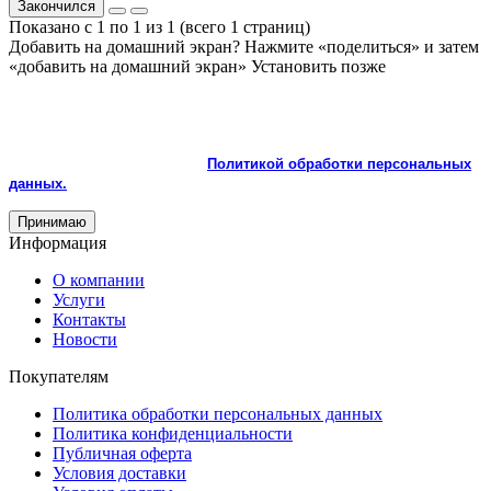
Закончился
Показано с 1 по 1 из 1 (всего 1 страниц)
Добавить на домашний экран?
Нажмите «поделиться» и затем
«добавить на домашний экран»
Установить
позже
На сайте используются cookie и сервисы аналитики для
корректной работы и улучшения качества обслуживания.
Продолжая пользоваться сайтом, вы соглашаетесь с
использованием cookie и с
Политикой обработки персональных
данных.
Принимаю
Информация
О компании
Услуги
Контакты
Новости
Покупателям
Политика обработки персональных данных
Политика конфиденциальности
Публичная оферта
Условия доставки