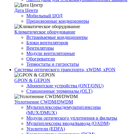
Дата Центр
Мобильный ЦОД
Прецизионные кондиционеры
Климатичeское оборудование
Встраиваемые кондиционеры
Блоки вентиляторов
Вентиляторы
Модули вентиляторные
Обогреватели
Термостаты и гигростаты
Системы оптического транспорта, xWDM, xPON
GPON & GEPON
Абонентские устройства (ONT/ONU)
Станционные терминалы (OLT)
Уплотнение CWDM/DWDM
Мультиплексоры/демультиплексоры
(MUX/DMUX)
Модули оптического уплотнения и фильтры
Мультиплексоры ввода/вывода (OADM)
Усилители (EDFA)