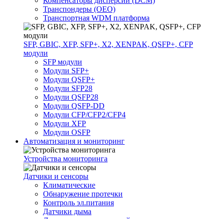
Компенсаторы дисперсии (DCM)
Транспондеры (OEO)
Транспортная WDM платформа
SFP, GBIC, XFP, SFP+, X2, XENPAK, QSFP+, CFP
модули
SFP модули
Модули SFP+
Модули QSFP+
Модули SFP28
Модули QSFP28
Модули QSFP-DD
Модули CFP/CFP2/CFP4
Модули XFP
Модули OSFP
Автоматизация и мониторинг
Устройства мониторинга
Датчики и сенсоры
Климатические
Обнаружение протечки
Контроль эл.питания
Датчики дыма