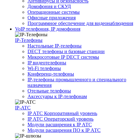
Антивирусы и безопасность
Домофония и СКУД
Операционные системы
Офисные приложения
Программное обеспечение для видеонаблюдения
VoIP телефония, IP домофония
IP-Телефоны
Настольные IP-телефоны
DECT телефоны и базовые станции
Микросотовые IP DECT системы
IP видеотелефоны
Wi-Fi телефоны
Конференц-телефоны
IP-телефоны промышленного и специального
назначения
Отельные телефоны
Аксессуары к IP-телефонам
IP-ATC
IP АТС Корпоративный уровень
IP АТС Операторский уровень
Модули расширения к IP АТС
Модули расширения ПО к IP АТС