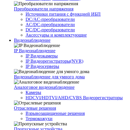
Преобразователи напряжения
Источники питания c функцией ИБП
DC/AC-преобразователи
AC/DC-преобразователи
DC/DC-преобразователи
Аксессуары и комплектующие
Видеонаблюдение
IP Видеонаблюдение
IP Видеокамеры
IP Видеорегистраторы(NVR)
IP Видеосерверы
Видеонаблюдение для умного дома
Аналоговое видеонаблюдение
Камеры
HDCVI/HDTVI/AHD/CVBS Видеорегистраторы
Отраслевые решения
Взрывозащищенные решения
Термокожухи
Пропускные устройства