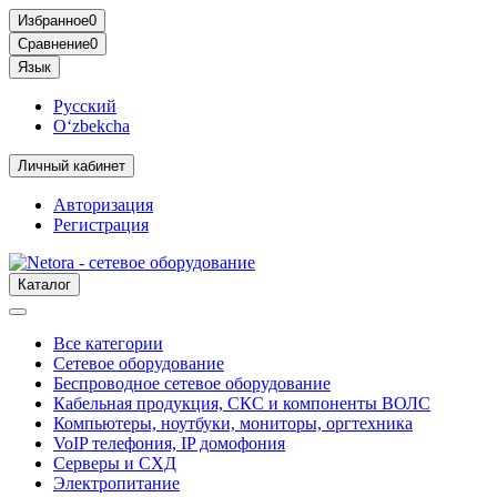
Избранное
0
Сравнение
0
Язык
Русский
O‘zbekcha
Личный кабинет
Авторизация
Регистрация
Каталог
Все категории
Сетевое оборудование
Беспроводное сетевое оборудование
Кабельная продукция, СКС и компоненты ВОЛС
Компьютеры, ноутбуки, мониторы, оргтехника
VoIP телефония, IP домофония
Серверы и СХД
Электропитание