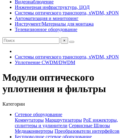
Видеонаблюдение
Инженерная инфраструктура, ЦОД
Системы оптического транспорта, xWDM, xPON
Автоматизация и мониторинг
Инструмент/Материалы для монтажа
Телевизионное оборудование
×
Системы оптического транспорта, xWDM, xPON
Уплотнение CWDM/DWDM
Модули оптического
уплотнения и фильтры
Категории
Сетевое оборудование
Коммутаторы
Маршрутизаторы
PoE инжекторы,
сплиттеры и удлинители
Сервисные Шлюзы
Медиаконвертеры
Преобразователи интерфейсов
Беспроводное сетевое оборудование