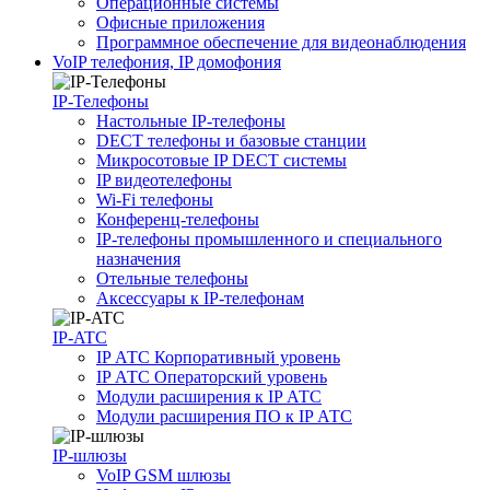
Операционные системы
Офисные приложения
Программное обеспечение для видеонаблюдения
VoIP телефония, IP домофония
IP-Телефоны
Настольные IP-телефоны
DECT телефоны и базовые станции
Микросотовые IP DECT системы
IP видеотелефоны
Wi-Fi телефоны
Конференц-телефоны
IP-телефоны промышленного и специального
назначения
Отельные телефоны
Аксессуары к IP-телефонам
IP-ATC
IP АТС Корпоративный уровень
IP АТС Операторский уровень
Модули расширения к IP АТС
Модули расширения ПО к IP АТС
IP-шлюзы
VoIP GSM шлюзы