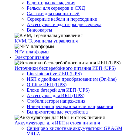
Радиаторы охлаждения
Рельсы для серверов и СХД
Салазки для накопителей
Серверные кабели и переходники
Аксессуары и адаптеры для сервера
Видеокарты
KVM, Терминалы управления
NFV платформы
Электропитание
Источники бесперебойного питания ИБП (UPS)
Line-Interactive ИБП (UPS)
ИБП с двойным преобразованием (On-line)
Off-line ИБП (UPS)
Блоки батарей для ИБП (UPS)
Аксессуары для ИБП (UPS)
Стабилизаторы напряжения
Инверторы преобразователи напряжения
Выпрямительные устройства
Аккумуляторы для ИБП и стоек питания
Свинцово-кислотные аккумуляторы GP AGM
VRLA