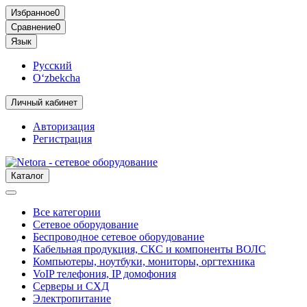
Избранное
0
Сравнение
0
Язык
Русский
O‘zbekcha
Личный кабинет
Авторизация
Регистрация
Каталог
Все категории
Сетевое оборудование
Беспроводное сетевое оборудование
Кабельная продукция, СКС и компоненты ВОЛС
Компьютеры, ноутбуки, мониторы, оргтехника
VoIP телефония, IP домофония
Серверы и СХД
Электропитание