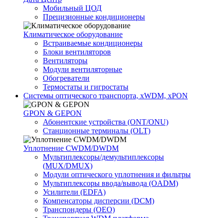
Мобильный ЦОД
Прецизионные кондиционеры
Климатичeское оборудование
Встраиваемые кондиционеры
Блоки вентиляторов
Вентиляторы
Модули вентиляторные
Обогреватели
Термостаты и гигростаты
Системы оптического транспорта, xWDM, xPON
GPON & GEPON
Абонентские устройства (ONT/ONU)
Станционные терминалы (OLT)
Уплотнение CWDM/DWDM
Мультиплексоры/демультиплексоры
(MUX/DMUX)
Модули оптического уплотнения и фильтры
Мультиплексоры ввода/вывода (OADM)
Усилители (EDFA)
Компенсаторы дисперсии (DCM)
Транспондеры (OEO)