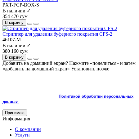
PXT-FCP-BOX-S
В наличии ✓
354 470 сум
В корзину
Стриппер для удаления буферного покрытия CFS-2
46107-M
В наличии ✓
380 160 сум
В корзину
Добавить на домашний экран?
Нажмите «поделиться» и затем
«добавить на домашний экран»
Установить
позже
На сайте используются cookie и сервисы аналитики для
корректной работы и улучшения качества обслуживания.
Продолжая пользоваться сайтом, вы соглашаетесь с
использованием cookie и с
Политикой обработки персональных
данных.
Принимаю
Информация
О компании
Услуги