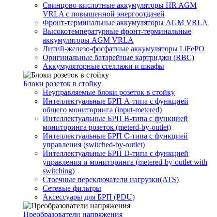
Свинцово-кислотные аккумуляторы HR AGM
VRLA с повышенной энергоотдачей
Фронт-терминальные аккумуляторы AGM VRLA
Высокотемпературные фронт-терминальные
аккумуляторы AGM VRLA
Литий-железо-фосфатные аккумуляторы LiFePO
Оригинальные батарейные картриджи (RBC)
Аккумуляторные стеллажи и шкафы
Блоки розеток в стойку
Неуправляемые блоки розеток в стойку
Интеллектуальные БРП А-типа с функцией
общего мониторинга (input-metered)
Интеллектуальные БРП B-типа с функцией
мониторинга розеток (meterd-by-outlet)
Интеллектуальные БРП C-типа с функцией
управления (switched-by-outlet)
Интеллектуальные БРП D-типа с функцией
управления и мониторинга (metered-by-outlet with
switching)
Стоечные переключатели нагрузки(ATS)
Сетевые фильтры
Аксессуары для БРП (PDU)
Преобразователи напряжения