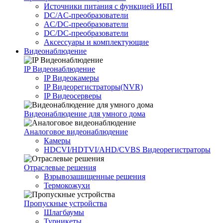
Источники питания c функцией ИБП
DC/AC-преобразователи
AC/DC-преобразователи
DC/DC-преобразователи
Аксессуары и комплектующие
Видеонаблюдение
IP Видеонаблюдение
IP Видеокамеры
IP Видеорегистраторы(NVR)
IP Видеосерверы
Видеонаблюдение для умного дома
Аналоговое видеонаблюдение
Камеры
HDCVI/HDTVI/AHD/CVBS Видеорегистраторы
Отраслевые решения
Взрывозащищенные решения
Термокожухи
Пропускные устройства
Шлагбаумы
Турникеты