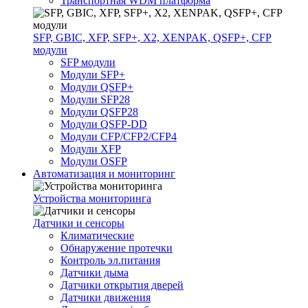
Транспортная WDM платформа
SFP, GBIC, XFP, SFP+, X2, XENPAK, QSFP+, CFP
модули
SFP модули
Модули SFP+
Модули QSFP+
Модули SFP28
Модули QSFP28
Модули QSFP-DD
Модули CFP/CFP2/CFP4
Модули XFP
Модули OSFP
Автоматизация и мониторинг
Устройства мониторинга
Датчики и сенсоры
Климатические
Обнаружение протечки
Контроль эл.питания
Датчики дыма
Датчики открытия дверей
Датчики движения