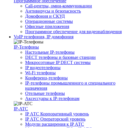
Программное обеспечение
Call-центры, омни-коммуникации
Антивирусы и безопасность
Домофония и СКУД
Операционные системы
Офисные приложения
Программное обеспечение для видеонаблюдения
VoIP телефония, IP домофония
IP-Телефоны
Настольные IP-телефоны
DECT телефоны и базовые станции
Микросотовые IP DECT системы
IP видеотелефоны
Wi-Fi телефоны
Конференц-телефоны
IP-телефоны промышленного и специального
назначения
Отельные телефоны
Аксессуары к IP-телефонам
IP-ATC
IP АТС Корпоративный уровень
IP АТС Операторский уровень
Модули расширения к IP АТС