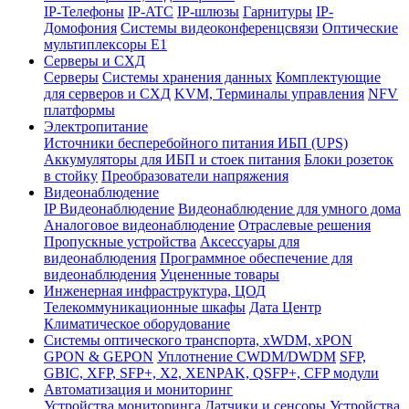
IP-Телефоны
IP-ATC
IP-шлюзы
Гарнитуры
IP-
Домофония
Системы видеоконференцсвязи
Оптические
мультиплексоры Е1
Серверы и СХД
Серверы
Системы хранения данных
Комплектующие
для серверов и СХД
KVM, Терминалы управления
NFV
платформы
Электропитание
Источники бесперебойного питания ИБП (UPS)
Аккумуляторы для ИБП и стоек питания
Блоки розеток
в стойку
Преобразователи напряжения
Видеонаблюдение
IP Видеонаблюдение
Видеонаблюдение для умного дома
Аналоговое видеонаблюдение
Отраслевые решения
Пропускные устройства
Аксессуары для
видеонаблюдения
Программное обеспечение для
видеонаблюдения
Уцененные товары
Инженерная инфраструктура, ЦОД
Телекоммуникационные шкафы
Дата Центр
Климатичeское оборудование
Системы оптического транспорта, xWDM, xPON
GPON & GEPON
Уплотнение CWDM/DWDM
SFP,
GBIC, XFP, SFP+, X2, XENPAK, QSFP+, CFP модули
Автоматизация и мониторинг
Устройства мониторинга
Датчики и сенсоры
Устройства