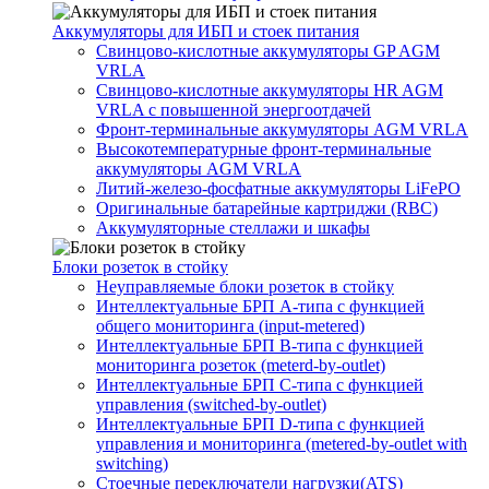
Аккумуляторы для ИБП и стоек питания
Свинцово-кислотные аккумуляторы GP AGM
VRLA
Свинцово-кислотные аккумуляторы HR AGM
VRLA с повышенной энергоотдачей
Фронт-терминальные аккумуляторы AGM VRLA
Высокотемпературные фронт-терминальные
аккумуляторы AGM VRLA
Литий-железо-фосфатные аккумуляторы LiFePO
Оригинальные батарейные картриджи (RBC)
Аккумуляторные стеллажи и шкафы
Блоки розеток в стойку
Неуправляемые блоки розеток в стойку
Интеллектуальные БРП А-типа с функцией
общего мониторинга (input-metered)
Интеллектуальные БРП B-типа с функцией
мониторинга розеток (meterd-by-outlet)
Интеллектуальные БРП C-типа с функцией
управления (switched-by-outlet)
Интеллектуальные БРП D-типа с функцией
управления и мониторинга (metered-by-outlet with
switching)
Стоечные переключатели нагрузки(ATS)