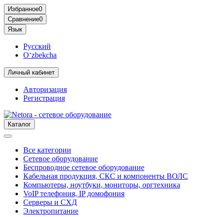
Избранное
0
Сравнение
0
Язык
Русский
O‘zbekcha
Личный кабинет
Авторизация
Регистрация
Каталог
Все категории
Сетевое оборудование
Беспроводное сетевое оборудование
Кабельная продукция, СКС и компоненты ВОЛС
Компьютеры, ноутбуки, мониторы, оргтехника
VoIP телефония, IP домофония
Серверы и СХД
Электропитание