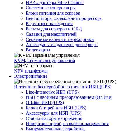
HBA-адаптеры Fibre Channel
Системные контроллеры
Блоки питания для сервера
Вентиляторы охлаждения процессора
Радиаторы охлаждения
Рельсы для серверов и СХД
Салазки для накопителей
Серверные кабели и переходники
Аксессуары и адаптеры для сервера
Видеокарты
KVM, Терминалы управления
NFV платформы
Электропитание
Источники бесперебойного питания ИБП (UPS)
Line-Interactive ИБП (UPS)
ИБП с двойным преобразованием (On-line)
Off-line ИБП (UPS)
Блоки батарей для ИБП (UPS)
Аксессуары для ИБП (UPS)
Стабилизаторы напряжения
Инверторы преобразователи напряжения
Выпрямительные устройства