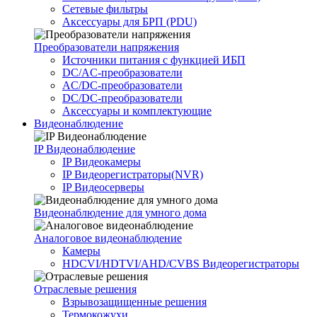
Сетевые фильтры
Аксессуары для БРП (PDU)
Преобразователи напряжения
Источники питания c функцией ИБП
DC/AC-преобразователи
AC/DC-преобразователи
DC/DC-преобразователи
Аксессуары и комплектующие
Видеонаблюдение
IP Видеонаблюдение
IP Видеокамеры
IP Видеорегистраторы(NVR)
IP Видеосерверы
Видеонаблюдение для умного дома
Аналоговое видеонаблюдение
Камеры
HDCVI/HDTVI/AHD/CVBS Видеорегистраторы
Отраслевые решения
Взрывозащищенные решения
Термокожухи