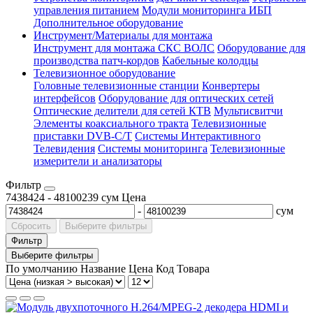
управления питанием
Модули мониторинга ИБП
Дополнительное оборудование
Инструмент/Материалы для монтажа
Инструмент для монтажа СКС ВОЛС
Оборудование для
производства патч-кордов
Кабельные колодцы
Телевизионное оборудование
Головные телевизионные станции
Конвертеры
интерфейсов
Оборудование для оптических сетей
Оптические делители для сетей КТВ
Мультисвитчи
Элементы коаксиального тракта
Телевизионные
приставки DVB-C/T
Системы Интерактивного
Телевидения
Системы мониторинга
Телевизионные
измерители и анализаторы
Фильтр
7438424
-
48100239
сум
Цена
-
сум
Сбросить
Выберите фильтры
Фильтр
Выберите фильтры
По умолчанию
Название
Цена
Код Товара