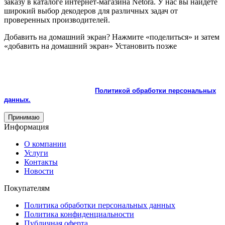
заказу в каталоге интернет-магазина Netora. У нас вы найдете
широкий выбор декодеров для различных задач от
проверенных производителей.
Добавить на домашний экран?
Нажмите «поделиться» и затем
«добавить на домашний экран»
Установить
позже
На сайте используются cookie и сервисы аналитики для
корректной работы и улучшения качества обслуживания.
Продолжая пользоваться сайтом, вы соглашаетесь с
использованием cookie и с
Политикой обработки персональных
данных.
Принимаю
Информация
О компании
Услуги
Контакты
Новости
Покупателям
Политика обработки персональных данных
Политика конфиденциальности
Публичная оферта