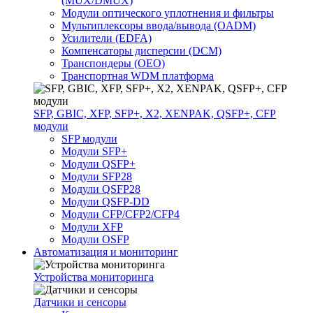
(MUX/DMUX)
Модули оптического уплотнения и фильтры
Мультиплексоры ввода/вывода (OADM)
Усилители (EDFA)
Компенсаторы дисперсии (DCM)
Транспондеры (OEO)
Транспортная WDM платформа
SFP, GBIC, XFP, SFP+, X2, XENPAK, QSFP+, CFP
модули
SFP модули
Модули SFP+
Модули QSFP+
Модули SFP28
Модули QSFP28
Модули QSFP-DD
Модули CFP/CFP2/CFP4
Модули XFP
Модули OSFP
Автоматизация и мониторинг
Устройства мониторинга
Датчики и сенсоры