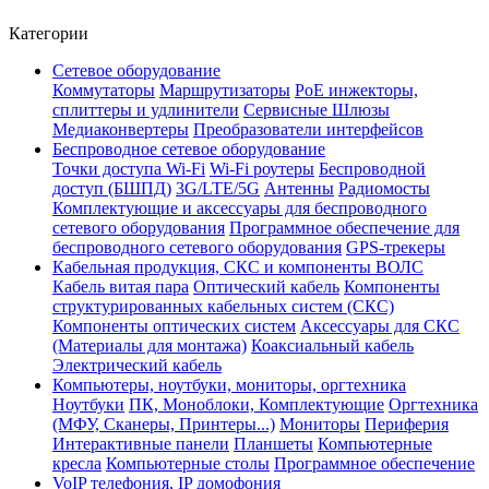
Категории
Сетевое оборудование
Коммутаторы
Маршрутизаторы
PoE инжекторы,
сплиттеры и удлинители
Сервисные Шлюзы
Медиаконвертеры
Преобразователи интерфейсов
Беспроводное сетевое оборудование
Точки доступа Wi-Fi
Wi-Fi роутеры
Беспроводной
доступ (БШПД)
3G/LTE/5G
Антенны
Радиомосты
Комплектующие и аксессуары для беспроводного
сетевого оборудования
Программное обеспечение для
беспроводного сетевого оборудования
GPS-трекеры
Кабельная продукция, СКС и компоненты ВОЛС
Кабель витая пара
Оптический кабель
Компоненты
структурированных кабельных систем (СКС)
Компоненты оптических систем
Аксессуары для СКС
(Материалы для монтажа)
Коаксиальный кабель
Электрический кабель
Компьютеры, ноутбуки, мониторы, оргтехника
Ноутбуки
ПК, Моноблоки, Комплектующие
Оргтехника
(МФУ, Сканеры, Принтеры...)
Мониторы
Периферия
Интерактивные панели
Планшеты
Компьютерные
кресла
Компьютерные столы
Программное обеспечение
VoIP телефония, IP домофония