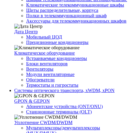
Климатические телекоммуникационные шкафы
Щиты распределительные, корпуса
Полки в телекоммуникационный шкаф
Аксессуары для телекоммуникационных шкафов
Дата Центр
Мобильный ЦОД
Прецизионные кондиционеры
Климатичeское оборудование
Встраиваемые кондиционеры
Блоки вентиляторов
Вентиляторы
Модули вентиляторные
Обогреватели
Термостаты и гигростаты
Системы оптического транспорта, xWDM, xPON
GPON & GEPON
Абонентские устройства (ONT/ONU)
Станционные терминалы (OLT)
Уплотнение CWDM/DWDM
Мультиплексоры/демультиплексоры