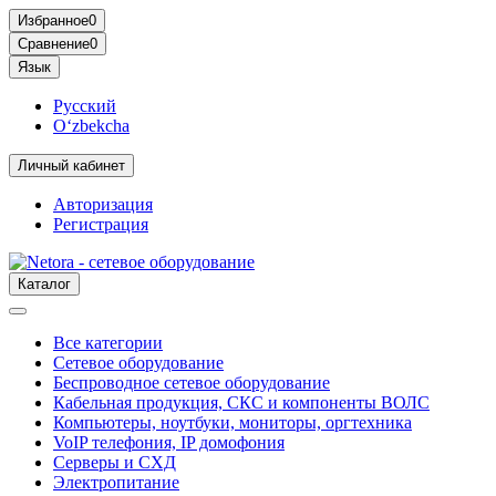
Избранное
0
Сравнение
0
Язык
Русский
O‘zbekcha
Личный кабинет
Авторизация
Регистрация
Каталог
Все категории
Сетевое оборудование
Беспроводное сетевое оборудование
Кабельная продукция, СКС и компоненты ВОЛС
Компьютеры, ноутбуки, мониторы, оргтехника
VoIP телефония, IP домофония
Серверы и СХД
Электропитание