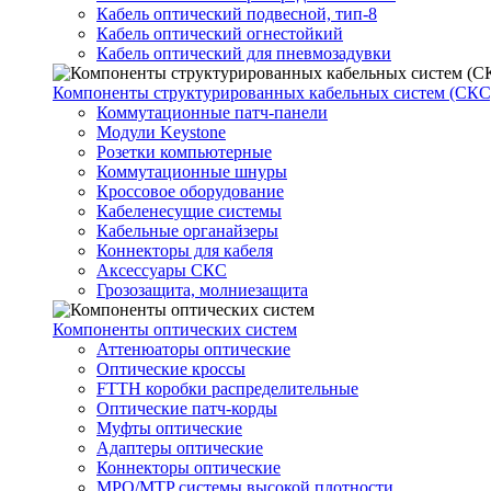
Кабель оптический подвесной, тип-8
Кабель оптический огнестойкий
Кабель оптический для пневмозадувки
Компоненты структурированных кабельных систем (СКС
Коммутационные патч-панели
Модули Keystone
Розетки компьютерные
Коммутационные шнуры
Кроссовое оборудование
Кабеленесущие системы
Кабельные органайзеры
Коннекторы для кабеля
Аксессуары СКС
Грозозащита, молниезащита
Компоненты оптических систем
Аттенюаторы оптические
Оптические кроссы
FTTH коробки распределительные
Оптические патч-корды
Муфты оптические
Адаптеры оптические
Коннекторы оптические
MPO/MTP системы высокой плотности