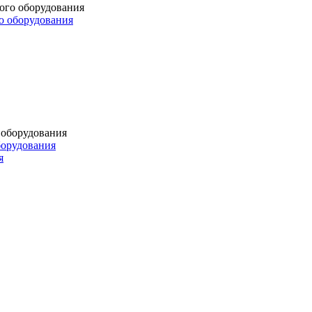
о оборудования
борудования
я