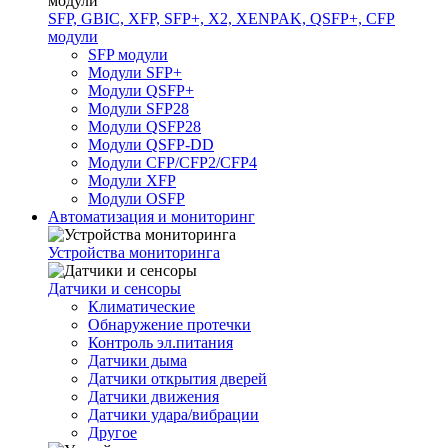
SFP, GBIC, XFP, SFP+, X2, XENPAK, QSFP+, CFP
модули
SFP модули
Модули SFP+
Модули QSFP+
Модули SFP28
Модули QSFP28
Модули QSFP-DD
Модули CFP/CFP2/CFP4
Модули XFP
Модули OSFP
Автоматизация и мониторинг
Устройства мониторинга
Датчики и сенсоры
Климатические
Обнаружение протечки
Контроль эл.питания
Датчики дыма
Датчики открытия дверей
Датчики движения
Датчики удара/вибрации
Другое