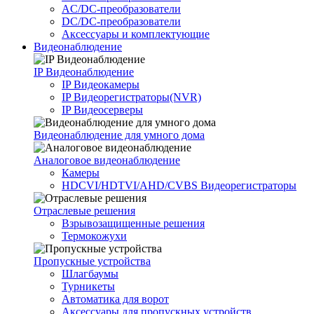
AC/DC-преобразователи
DC/DC-преобразователи
Аксессуары и комплектующие
Видеонаблюдение
IP Видеонаблюдение
IP Видеокамеры
IP Видеорегистраторы(NVR)
IP Видеосерверы
Видеонаблюдение для умного дома
Аналоговое видеонаблюдение
Камеры
HDCVI/HDTVI/AHD/CVBS Видеорегистраторы
Отраслевые решения
Взрывозащищенные решения
Термокожухи
Пропускные устройства
Шлагбаумы
Турникеты
Автоматика для ворот
Аксессуары для пропускных устройств