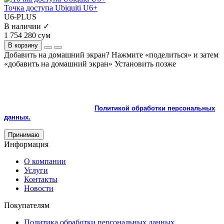
Точка доступа Ubiquiti U6+
U6-PLUS
В наличии ✓
1 754 280 сум
В корзину
Добавить на домашний экран?
Нажмите «поделиться» и затем
«добавить на домашний экран»
Установить
позже
На сайте используются cookie и сервисы аналитики для
корректной работы и улучшения качества обслуживания.
Продолжая пользоваться сайтом, вы соглашаетесь с
использованием cookie и с
Политикой обработки персональных
данных.
Принимаю
Информация
О компании
Услуги
Контакты
Новости
Покупателям
Политика обработки персональных данных