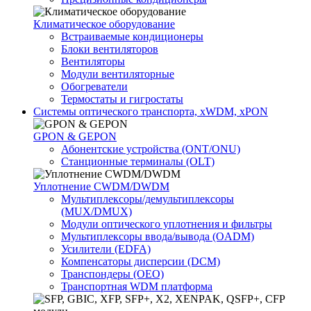
Климатичeское оборудование
Встраиваемые кондиционеры
Блоки вентиляторов
Вентиляторы
Модули вентиляторные
Обогреватели
Термостаты и гигростаты
Системы оптического транспорта, xWDM, xPON
GPON & GEPON
Абонентские устройства (ONT/ONU)
Станционные терминалы (OLT)
Уплотнение CWDM/DWDM
Мультиплексоры/демультиплексоры
(MUX/DMUX)
Модули оптического уплотнения и фильтры
Мультиплексоры ввода/вывода (OADM)
Усилители (EDFA)
Компенсаторы дисперсии (DCM)
Транспондеры (OEO)
Транспортная WDM платформа