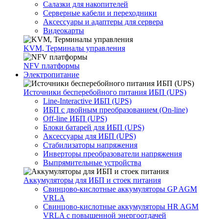
Салазки для накопителей
Серверные кабели и переходники
Аксессуары и адаптеры для сервера
Видеокарты
KVM, Терминалы управления
NFV платформы
Электропитание
Источники бесперебойного питания ИБП (UPS)
Line-Interactive ИБП (UPS)
ИБП с двойным преобразованием (On-line)
Off-line ИБП (UPS)
Блоки батарей для ИБП (UPS)
Аксессуары для ИБП (UPS)
Стабилизаторы напряжения
Инверторы преобразователи напряжения
Выпрямительные устройства
Аккумуляторы для ИБП и стоек питания
Свинцово-кислотные аккумуляторы GP AGM
VRLA
Свинцово-кислотные аккумуляторы HR AGM
VRLA с повышенной энергоотдачей