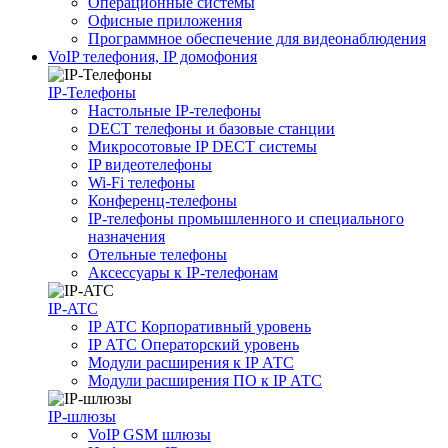
Операционные системы
Офисные приложения
Программное обеспечение для видеонаблюдения
VoIP телефония, IP домофония
IP-Телефоны
Настольные IP-телефоны
DECT телефоны и базовые станции
Микросотовые IP DECT системы
IP видеотелефоны
Wi-Fi телефоны
Конференц-телефоны
IP-телефоны промышленного и специального
назначения
Отельные телефоны
Аксессуары к IP-телефонам
IP-ATC
IP АТС Корпоративный уровень
IP АТС Операторский уровень
Модули расширения к IP АТС
Модули расширения ПО к IP АТС
IP-шлюзы
VoIP GSM шлюзы