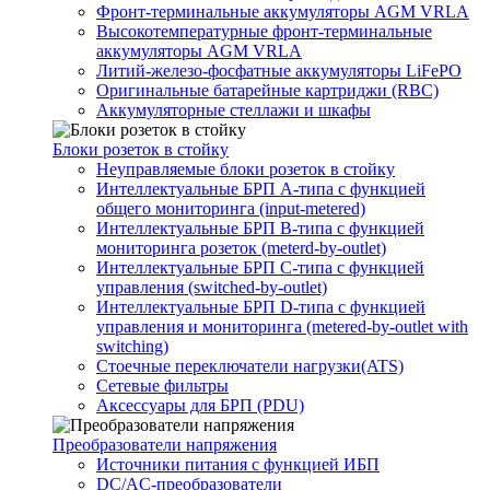
Фронт-терминальные аккумуляторы AGM VRLA
Высокотемпературные фронт-терминальные
аккумуляторы AGM VRLA
Литий-железо-фосфатные аккумуляторы LiFePO
Оригинальные батарейные картриджи (RBC)
Аккумуляторные стеллажи и шкафы
Блоки розеток в стойку
Неуправляемые блоки розеток в стойку
Интеллектуальные БРП А-типа с функцией
общего мониторинга (input-metered)
Интеллектуальные БРП B-типа с функцией
мониторинга розеток (meterd-by-outlet)
Интеллектуальные БРП C-типа с функцией
управления (switched-by-outlet)
Интеллектуальные БРП D-типа с функцией
управления и мониторинга (metered-by-outlet with
switching)
Стоечные переключатели нагрузки(ATS)
Сетевые фильтры
Аксессуары для БРП (PDU)
Преобразователи напряжения
Источники питания c функцией ИБП
DC/AC-преобразователи