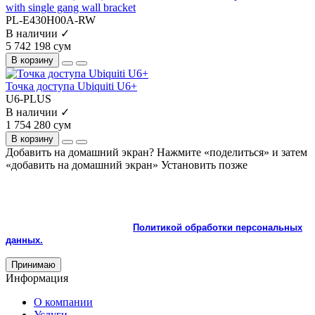
with single gang wall bracket
PL-E430H00A-RW
В наличии ✓
5 742 198 сум
В корзину
Точка доступа Ubiquiti U6+
U6-PLUS
В наличии ✓
1 754 280 сум
В корзину
Добавить на домашний экран?
Нажмите «поделиться» и затем
«добавить на домашний экран»
Установить
позже
На сайте используются cookie и сервисы аналитики для
корректной работы и улучшения качества обслуживания.
Продолжая пользоваться сайтом, вы соглашаетесь с
использованием cookie и с
Политикой обработки персональных
данных.
Принимаю
Информация
О компании
Услуги