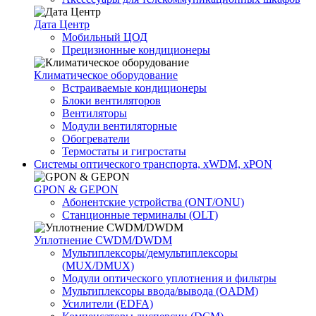
Дата Центр
Мобильный ЦОД
Прецизионные кондиционеры
Климатичeское оборудование
Встраиваемые кондиционеры
Блоки вентиляторов
Вентиляторы
Модули вентиляторные
Обогреватели
Термостаты и гигростаты
Системы оптического транспорта, xWDM, xPON
GPON & GEPON
Абонентские устройства (ONT/ONU)
Станционные терминалы (OLT)
Уплотнение CWDM/DWDM
Мультиплексоры/демультиплексоры
(MUX/DMUX)
Модули оптического уплотнения и фильтры
Мультиплексоры ввода/вывода (OADM)
Усилители (EDFA)