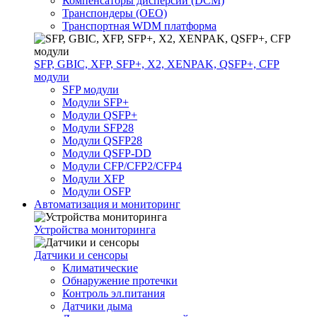
Компенсаторы дисперсии (DCM)
Транспондеры (OEO)
Транспортная WDM платформа
SFP, GBIC, XFP, SFP+, X2, XENPAK, QSFP+, CFP
модули
SFP модули
Модули SFP+
Модули QSFP+
Модули SFP28
Модули QSFP28
Модули QSFP-DD
Модули CFP/CFP2/CFP4
Модули XFP
Модули OSFP
Автоматизация и мониторинг
Устройства мониторинга
Датчики и сенсоры
Климатические
Обнаружение протечки
Контроль эл.питания
Датчики дыма