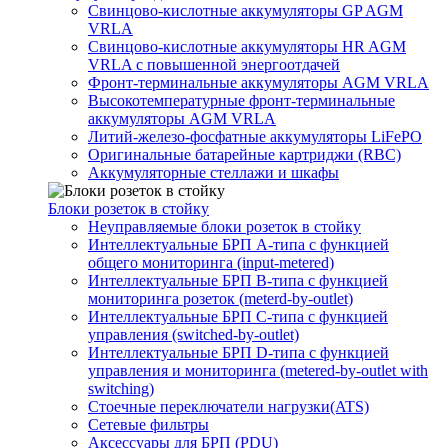
Свинцово-кислотные аккумуляторы GP AGM
VRLA
Свинцово-кислотные аккумуляторы HR AGM
VRLA с повышенной энергоотдачей
Фронт-терминальные аккумуляторы AGM VRLA
Высокотемпературные фронт-терминальные
аккумуляторы AGM VRLA
Литий-железо-фосфатные аккумуляторы LiFePO
Оригинальные батарейные картриджи (RBC)
Аккумуляторные стеллажи и шкафы
Блоки розеток в стойку
Неуправляемые блоки розеток в стойку
Интеллектуальные БРП А-типа с функцией
общего мониторинга (input-metered)
Интеллектуальные БРП B-типа с функцией
мониторинга розеток (meterd-by-outlet)
Интеллектуальные БРП C-типа с функцией
управления (switched-by-outlet)
Интеллектуальные БРП D-типа с функцией
управления и мониторинга (metered-by-outlet with
switching)
Стоечные переключатели нагрузки(ATS)
Сетевые фильтры
Аксессуары для БРП (PDU)