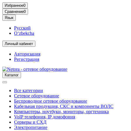
Избранное
0
Сравнение
0
Язык
Русский
O‘zbekcha
Личный кабинет
Авторизация
Регистрация
Каталог
Все категории
Сетевое оборудование
Беспроводное сетевое оборудование
Кабельная продукция, СКС и компоненты ВОЛС
Компьютеры, ноутбуки, мониторы, оргтехника
VoIP телефония, IP домофония
Серверы и СХД
Электропитание