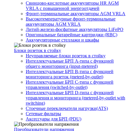
Свинцово-кислотные аккумуляторы HR AGM
VRLA с повышенной энергоотдачей
Фронт-терминальные аккумуляторы AGM VRLA
Высокотемпературные фронт-терминальные
аккумуляторы AGM VRLA
Литий-железо-фосфатные аккумуляторы LiFePO
Оригинальные батарейные картриджи (RBC)
Аккумуляторные стеллажи и шкафы
Блоки розеток в стойку
Неуправляемые блоки розеток в стойку
Интеллектуальные БРП А-типа с функцией
общего мониторинга (input-metered)
Интеллектуальные БРП B-типа с функцией
мониторинга розеток (meterd-by-outlet)
Интеллектуальные БРП C-типа с функцией
управления (switched-by-outlet)
Интеллектуальные БРП D-типа с функцией
управления и мониторинга (metered-by-outlet with
switching)
Стоечные переключатели нагрузки(ATS)
Сетевые фильтры
Аксессуары для БРП (PDU)
Преобразователи напряжения