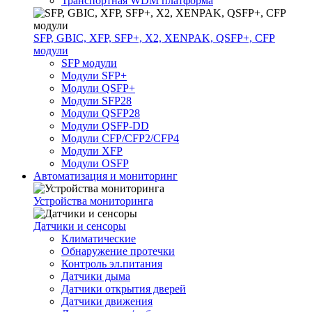
Транспортная WDM платформа
SFP, GBIC, XFP, SFP+, X2, XENPAK, QSFP+, CFP
модули
SFP модули
Модули SFP+
Модули QSFP+
Модули SFP28
Модули QSFP28
Модули QSFP-DD
Модули CFP/CFP2/CFP4
Модули XFP
Модули OSFP
Автоматизация и мониторинг
Устройства мониторинга
Датчики и сенсоры
Климатические
Обнаружение протечки
Контроль эл.питания
Датчики дыма
Датчики открытия дверей
Датчики движения