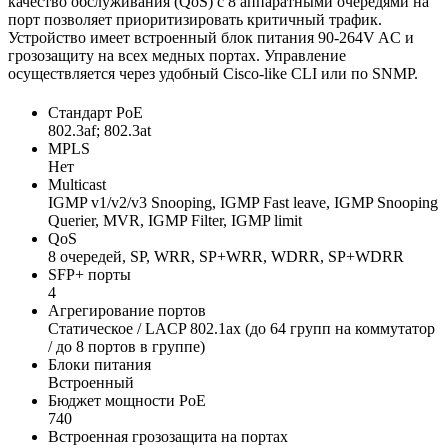
качество обслуживания (QoS) с 8 аппаратными очередями на
порт позволяет приоритизировать критичный трафик.
Устройство имеет встроенный блок питания 90-264V AC и
грозозащиту на всех медных портах. Управление
осуществляется через удобный Cisco-like CLI или по SNMP.
Cтандарт PoE
802.3af; 802.3at
MPLS
Нет
Multicast
IGMP v1/v2/v3 Snooping, IGMP Fast leave, IGMP Snooping
Querier, MVR, IGMP Filter, IGMP limit
QoS
8 очередей, SP, WRR, SP+WRR, WDRR, SP+WDRR
SFP+ порты
4
Агрегирование портов
Статическое / LACP 802.1ax (до 64 групп на коммутатор
/ до 8 портов в группе)
Блоки питания
Встроенный
Бюджет мощности PoE
740
Встроенная грозозащита на портах