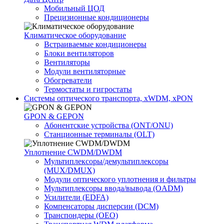
Мобильный ЦОД
Прецизионные кондиционеры
Климатичeское оборудование
Встраиваемые кондиционеры
Блоки вентиляторов
Вентиляторы
Модули вентиляторные
Обогреватели
Термостаты и гигростаты
Системы оптического транспорта, xWDM, xPON
GPON & GEPON
Абонентские устройства (ONT/ONU)
Станционные терминалы (OLT)
Уплотнение CWDM/DWDM
Мультиплексоры/демультиплексоры
(MUX/DMUX)
Модули оптического уплотнения и фильтры
Мультиплексоры ввода/вывода (OADM)
Усилители (EDFA)
Компенсаторы дисперсии (DCM)
Транспондеры (OEO)