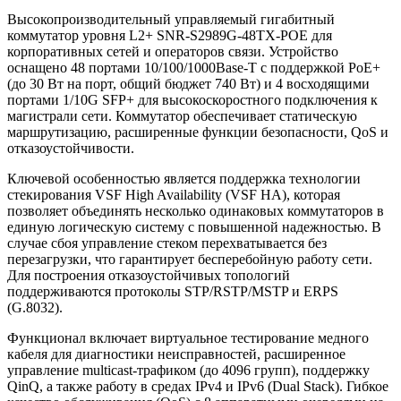
Высокопроизводительный управляемый гигабитный
коммутатор уровня L2+ SNR-S2989G-48TX-POE для
корпоративных сетей и операторов связи. Устройство
оснащено 48 портами 10/100/1000Base-T с поддержкой PoE+
(до 30 Вт на порт, общий бюджет 740 Вт) и 4 восходящими
портами 1/10G SFP+ для высокоскоростного подключения к
магистрали сети. Коммутатор обеспечивает статическую
маршрутизацию, расширенные функции безопасности, QoS и
отказоустойчивости.
Ключевой особенностью является поддержка технологии
стекирования VSF High Availability (VSF HA), которая
позволяет объединять несколько одинаковых коммутаторов в
единую логическую систему с повышенной надежностью. В
случае сбоя управление стеком перехватывается без
перезагрузки, что гарантирует бесперебойную работу сети.
Для построения отказоустойчивых топологий
поддерживаются протоколы STP/RSTP/MSTP и ERPS
(G.8032).
Функционал включает виртуальное тестирование медного
кабеля для диагностики неисправностей, расширенное
управление multicast-трафиком (до 4096 групп), поддержку
QinQ, а также работу в средах IPv4 и IPv6 (Dual Stack). Гибкое