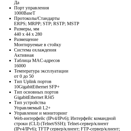
Да
Порт управления
1000BaseT
Протоколы/Стандарты
ERPS; MRPP; STP; RSTP; MSTP
Размеры, мм
440 x 44 x 280
Размещение
Монтируемые в стойку
Система охлаждения
Активная
Таблица MAC-адресов
16000
Температура эксплуатации
от 0 до 50
Тип Uplink портов
10GigabitEthernet SFP+
Тип основных портов
GigabitEthernet RJ45
Тип устройства
Управляемый L2+
Управление и мониторинг
Web-интерфейс (IPv4/IPv6); Интерфейс командной
строки (CLI) (Telnet/SSH); Telnet-сервер/клиент
(IPv4/IPv6); TFTP сервер/клиент; FTP-сервер/клиент;