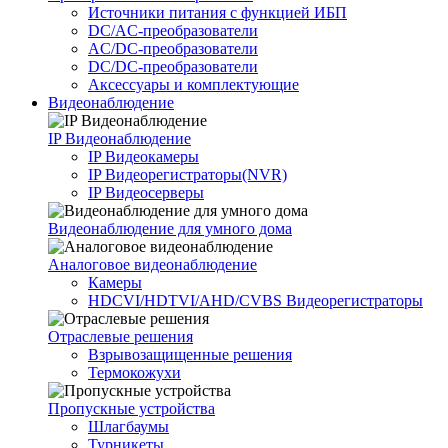
Источники питания c функцией ИБП
DC/AC-преобразователи
AC/DC-преобразователи
DC/DC-преобразователи
Аксессуары и комплектующие
Видеонаблюдение
IP Видеонаблюдение
IP Видеокамеры
IP Видеорегистраторы(NVR)
IP Видеосерверы
Видеонаблюдение для умного дома
Аналоговое видеонаблюдение
Камеры
HDCVI/HDTVI/AHD/CVBS Видеорегистраторы
Отраслевые решения
Взрывозащищенные решения
Термокожухи
Пропускные устройства
Шлагбаумы
Турникеты