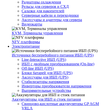
Радиаторы охлаждения
Рельсы для серверов и СХД
Салазки для накопителей
Серверные кабели и переходники
Аксессуары и адаптеры для сервера
Видеокарты
KVM, Терминалы управления
NFV платформы
Электропитание
Источники бесперебойного питания ИБП (UPS)
Line-Interactive ИБП (UPS)
ИБП с двойным преобразованием (On-line)
Off-line ИБП (UPS)
Блоки батарей для ИБП (UPS)
Аксессуары для ИБП (UPS)
Стабилизаторы напряжения
Инверторы преобразователи напряжения
Выпрямительные устройства
Аккумуляторы для ИБП и стоек питания
Свинцово-кислотные аккумуляторы GP AGM
VRLA