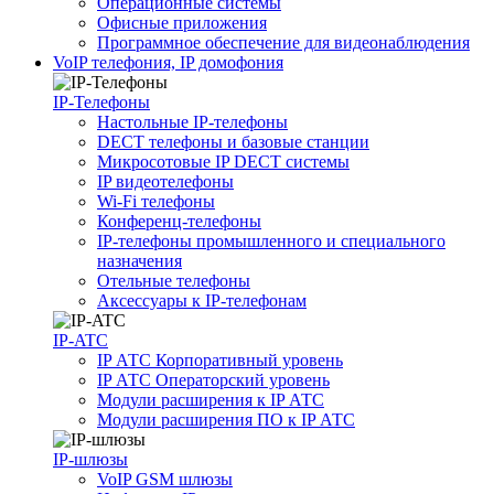
Операционные системы
Офисные приложения
Программное обеспечение для видеонаблюдения
VoIP телефония, IP домофония
IP-Телефоны
Настольные IP-телефоны
DECT телефоны и базовые станции
Микросотовые IP DECT системы
IP видеотелефоны
Wi-Fi телефоны
Конференц-телефоны
IP-телефоны промышленного и специального
назначения
Отельные телефоны
Аксессуары к IP-телефонам
IP-ATC
IP АТС Корпоративный уровень
IP АТС Операторский уровень
Модули расширения к IP АТС
Модули расширения ПО к IP АТС
IP-шлюзы
VoIP GSM шлюзы