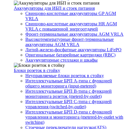
Аккумуляторы для ИБП и стоек питания
Свинцово-кислотные аккумуляторы GP AGM
VRLA
Свинцово-кислотные аккумуляторы HR AGM
VRLA с повышенной энергоотдачей
Фронт-терминальные аккумуляторы AGM VRLA
Высокотемпературные фронт-терминальные
аккумуляторы AGM VRLA
Литий-железо-фосфатные аккумуляторы LiFePO
Оригинальные батарейные картриджи (RBC)
Аккумуляторные стеллажи и шкафы
Блоки розеток в стойку
Неуправляемые блоки розеток в стойку
Интеллектуальные БРП А-типа с функцией
общего мониторинга (input-metered)
Интеллектуальные БРП B-типа с функцией
мониторинга розеток (meterd-by-outlet)
Интеллектуальные БРП C-типа с функцией
управления (switched-by-outlet)
Интеллектуальные БРП D-типа с функцией
управления и мониторинга (metered-by-outlet with
switching)
Стоечные переключатели нагрузки(ATS)