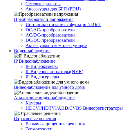
Сетевые фильтры
Аксессуары для БРП (PDU)
Преобразователи напряжения
Источники питания c функцией ИБП
DC/AC-преобразователи
AC/DC-преобразователи
DC/DC-преобразователи
Аксессуары и комплектующие
Видеонаблюдение
IP Видеонаблюдение
IP Видеокамеры
IP Видеорегистраторы(NVR)
IP Видеосерверы
Видеонаблюдение для умного дома
Аналоговое видеонаблюдение
Камеры
HDCVI/HDTVI/AHD/CVBS Видеорегистраторы
Отраслевые решения
Взрывозащищенные решения
Термокожухи