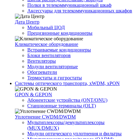
Полки в телекоммуникационный шкаф
Аксессуары для телекоммуникационных шкафов
Дата Центр
Мобильный ЦОД
Прецизионные кондиционеры
Климатичeское оборудование
Встраиваемые кондиционеры
Блоки вентиляторов
Вентиляторы
Модули вентиляторные
Обогреватели
Термостаты и гигростаты
Системы оптического транспорта, xWDM, xPON
GPON & GEPON
Абонентские устройства (ONT/ONU)
Станционные терминалы (OLT)
Уплотнение CWDM/DWDM
Мультиплексоры/демультиплексоры
(MUX/DMUX)
Модули оптического уплотнения и фильтры