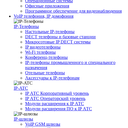
Операционные системы
Офисные приложения
Программное обеспечение для видеонаблюдения
VoIP телефония, IP домофония
IP-Телефоны
Настольные IP-телефоны
DECT телефоны и базовые станции
Микросотовые IP DECT системы
IP видеотелефоны
Wi-Fi телефоны
Конференц-телефоны
IP-телефоны промышленного и специального
назначения
Отельные телефоны
Аксессуары к IP-телефонам
IP-ATC
IP АТС Корпоративный уровень
IP АТС Операторский уровень
Модули расширения к IP АТС
Модули расширения ПО к IP АТС
IP-шлюзы
VoIP GSM шлюзы