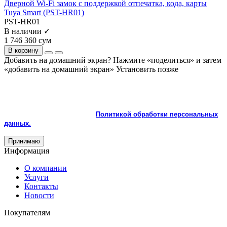
Дверной Wi-Fi замок с поддержкой отпечатка, кода, карты
Tuya Smart (PST-HR01)
PST-HR01
В наличии ✓
1 746 360 сум
В корзину
Добавить на домашний экран?
Нажмите «поделиться» и затем
«добавить на домашний экран»
Установить
позже
На сайте используются cookie и сервисы аналитики для
корректной работы и улучшения качества обслуживания.
Продолжая пользоваться сайтом, вы соглашаетесь с
использованием cookie и с
Политикой обработки персональных
данных.
Принимаю
Информация
О компании
Услуги
Контакты
Новости
Покупателям