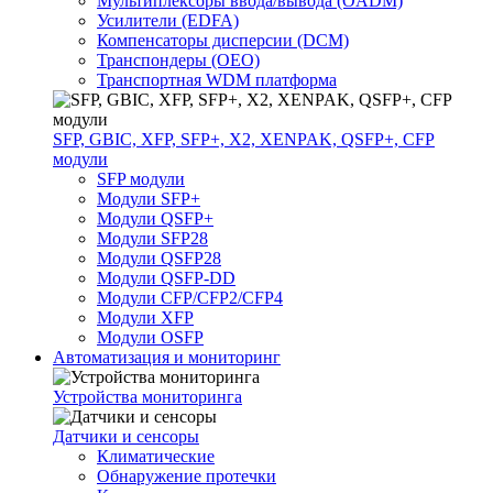
Мультиплексоры ввода/вывода (OADM)
Усилители (EDFA)
Компенсаторы дисперсии (DCM)
Транспондеры (OEO)
Транспортная WDM платформа
SFP, GBIC, XFP, SFP+, X2, XENPAK, QSFP+, CFP
модули
SFP модули
Модули SFP+
Модули QSFP+
Модули SFP28
Модули QSFP28
Модули QSFP-DD
Модули CFP/CFP2/CFP4
Модули XFP
Модули OSFP
Автоматизация и мониторинг
Устройства мониторинга
Датчики и сенсоры
Климатические
Обнаружение протечки