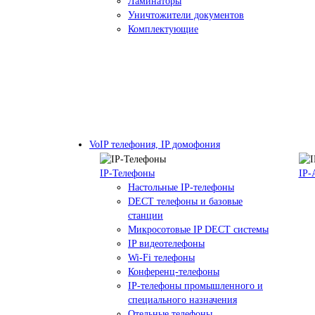
Ламинаторы
Уничтожители документов
Комплектующие
VoIP телефония, IP домофония
IP-Телефоны
IP-
Настольные IP-телефоны
DECT телефоны и базовые
станции
Микросотовые IP DECT системы
IP видеотелефоны
Wi-Fi телефоны
Конференц-телефоны
IP-телефоны промышленного и
специального назначения
Отельные телефоны