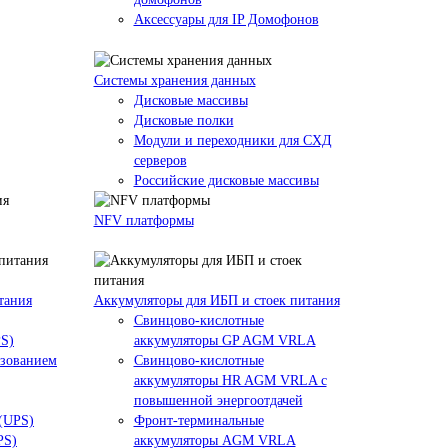
Аксессуары для IP Домофонов
Системы хранения данных
Дисковые массивы
Дисковые полки
Модули и переходники для СХД
серверов
Российские дисковые массивы
NFV платформы
тания
Аккумуляторы для ИБП и стоек питания
Свинцово-кислотные
PS)
аккумуляторы GP AGM VRLA
азованием
Свинцово-кислотные
аккумуляторы HR AGM VRLA с
повышенной энергоотдачей
 (UPS)
Фронт-терминальные
PS)
аккумуляторы AGM VRLA