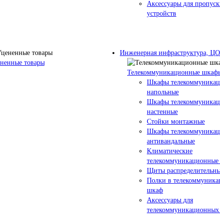
Аксессуары для пропус
устройств
Инженерная инфраструктура, Ц
ненные товары
Телекоммуникационные шкаф
Шкафы телекоммуника
напольные
Шкафы телекоммуника
настенные
Стойки монтажные
Шкафы телекоммуника
антивандальные
Климатические
телекоммуникационные
Щиты распределительны
Полки в телекоммуник
шкаф
Аксессуары для
телекоммуникационных