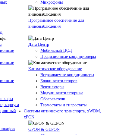
кных
Микрофоны
Программное обеспечение для
видеонаблюдения
ОД
ы
Дата Центр
ционные
Мобильный ЦОД
Прецизионные кондиционеры
ционные
Климатичeское оборудование
Встраиваемые кондиционеры
ционные
Блоки вентиляторов
Вентиляторы
Модули вентиляторные
 шкафы
Обогреватели
е, корпуса
Термостаты и гигростаты
ационный
Системы оптического транспорта, xWDM,
xPON
 шкафов
GPON & GEPON