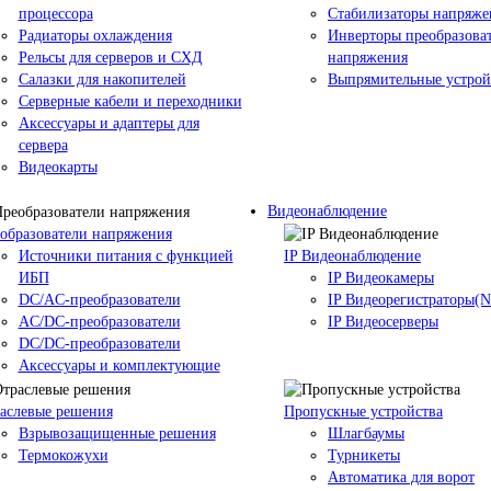
процессора
Стабилизаторы напряже
Радиаторы охлаждения
Инверторы преобразова
Рельсы для серверов и СХД
напряжения
Салазки для накопителей
Выпрямительные устрой
Серверные кабели и переходники
Аксессуары и адаптеры для
сервера
Видеокарты
Видеонаблюдение
образователи напряжения
Источники питания c функцией
IP Видеонаблюдение
ИБП
IP Видеокамеры
DC/AC-преобразователи
IP Видеорегистраторы(
AC/DC-преобразователи
IP Видеосерверы
DC/DC-преобразователи
Аксессуары и комплектующие
аслевые решения
Пропускные устройства
Взрывозащищенные решения
Шлагбаумы
Термокожухи
Турникеты
Автоматика для ворот