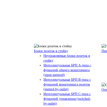
Блоки розеток в стойку
Пре
Неуправляемые блоки розеток в
стойку
Интеллектуальные БРП А-типа с
функцией общего мониторинга
(input-metered)
Интеллектуальные БРП B-типа с
функцией мониторинга розеток
(meterd-by-outlet)
Отр
Интеллектуальные БРП C-типа с
функцией управления (switched-
by-outlet)