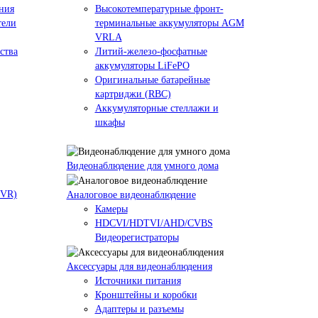
ния
Высокотемпературные фронт-
тели
терминальные аккумуляторы AGM
VRLA
ства
Литий-железо-фосфатные
аккумуляторы LiFePO
Оригинальные батарейные
картриджи (RBC)
Аккумуляторные стеллажи и
шкафы
Видеонаблюдение для умного дома
NVR)
Аналоговое видеонаблюдение
Камеры
HDCVI/HDTVI/AHD/CVBS
Видеорегистраторы
Аксессуары для видеонаблюдения
Источники питания
Кронштейны и коробки
Адаптеры и разъемы