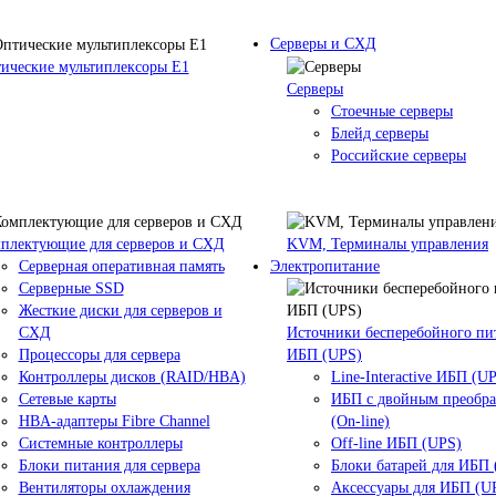
Серверы и СХД
ические мультиплексоры Е1
Серверы
Стоечные серверы
Блейд серверы
Российские серверы
плектующие для серверов и СХД
KVM, Терминалы управления
Серверная оперативная память
Электропитание
Серверные SSD
Жесткие диски для серверов и
СХД
Источники бесперебойного пи
Процессоры для сервера
ИБП (UPS)
Контроллеры дисков (RAID/HBA)
Line-Interactive ИБП (U
Сетевые карты
ИБП с двойным преобр
HBA-адаптеры Fibre Channel
(On-line)
Системные контроллеры
Off-line ИБП (UPS)
Блоки питания для сервера
Блоки батарей для ИБП
Вентиляторы охлаждения
Аксессуары для ИБП (U