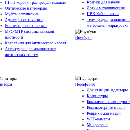
Крепеж для кабеля
FTTH коробки распределительные
Лотки металлические
Оптические патч-корды
ПВХ Кабель канал
Муфты оптические
Термоусадка, изоляцио
Адаптеры оптические
материалы, маркировка
Коннекторы оптические
MPO/MTP системы высокой
плотности
Ноутбуки
Крепления для оптического кабеля
Аксессуары для компонентов
оптических систем
ниторы
Периферия
Док станции Адаптеры
Клавиатуры
Комплекты клавиатура 
Компьютерные мыши
Коврики для мыши
WEB-камеры
Микрофоны