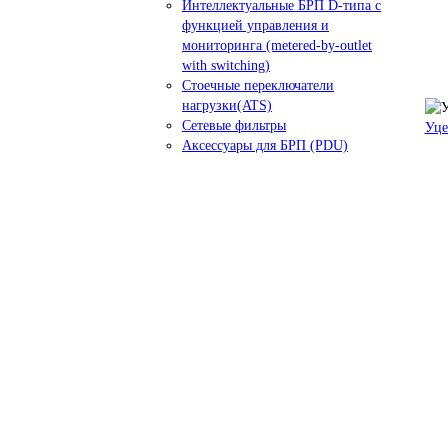
Интеллектуальные БРП D-типа с
функцией управления и
мониторинга (metered-by-outlet
with switching)
Стоечные переключатели
нагрузки(ATS)
Сетевые фильтры
Уце
Аксессуары для БРП (PDU)