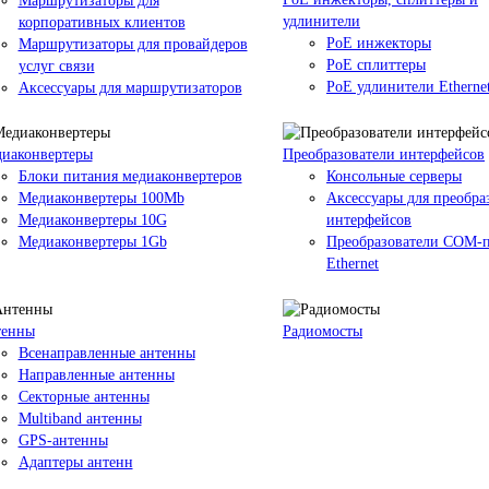
Маршрутизаторы для
удлинители
корпоративных клиентов
PoE инжекторы
Маршрутизаторы для провайдеров
PoE сплиттеры
услуг связи
PoE удлинители Etherne
Аксессуары для маршрутизаторов
иаконвертеры
Преобразователи интерфейсов
Блоки питания медиаконвертеров
Консольные серверы
Медиаконвертеры 100Mb
Аксессуары для преобра
Медиаконвертеры 10G
интерфейсов
Медиаконвертеры 1Gb
Преобразователи COM-п
Ethernet
тенны
Радиомосты
Всенаправленные антенны
Направленные антенны
Секторные антенны
Multiband антенны
GPS-антенны
Адаптеры антенн