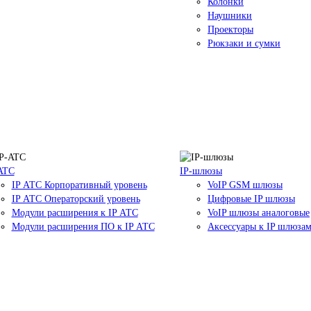
Колонки
Наушники
Проекторы
Рюкзаки и сумки
ATC
IP-шлюзы
IP АТС Корпоративный уровень
VoIP GSM шлюзы
IP АТС Операторский уровень
Цифровые IP шлюзы
Модули расширения к IP АТС
VoIP шлюзы аналоговые
Модули расширения ПО к IP АТС
Аксессуары к IP шлюза