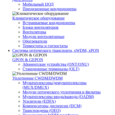
Мобильный ЦОД
Прецизионные кондиционеры
Климатичeское оборудование
Встраиваемые кондиционеры
Блоки вентиляторов
Вентиляторы
Модули вентиляторные
Обогреватели
Термостаты и гигростаты
Системы оптического транспорта, xWDM, xPON
GPON & GEPON
Абонентские устройства (ONT/ONU)
Станционные терминалы (OLT)
Уплотнение CWDM/DWDM
Мультиплексоры/демультиплексоры
(MUX/DMUX)
Модули оптического уплотнения и фильтры
Мультиплексоры ввода/вывода (OADM)
Усилители (EDFA)
Компенсаторы дисперсии (DCM)
Транспондеры (OEO)