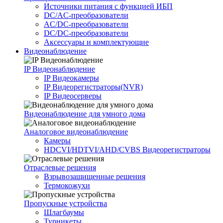
Источники питания c функцией ИБП
DC/AC-преобразователи
AC/DC-преобразователи
DC/DC-преобразователи
Аксессуары и комплектующие
Видеонаблюдение
IP Видеонаблюдение
IP Видеокамеры
IP Видеорегистраторы(NVR)
IP Видеосерверы
Видеонаблюдение для умного дома
Аналоговое видеонаблюдение
Камеры
HDCVI/HDTVI/AHD/CVBS Видеорегистраторы
Отраслевые решения
Взрывозащищенные решения
Термокожухи
Пропускные устройства
Шлагбаумы
Турникеты