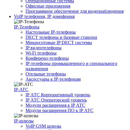
Операционные системы
Офисные приложения
Программное обеспечение для видеонаблюдения
VoIP телефония, IP домофония
IP-Телефоны
Настольные IP-телефоны
DECT телефоны и базовые станции
Микросотовые IP DECT системы
IP видеотелефоны
Wi-Fi телефоны
Конференц-телефоны
IP-телефоны промышленного и специального
назначения
Отельные телефоны
Аксессуары к IP-телефонам
IP-ATC
IP АТС Корпоративный уровень
IP АТС Операторский уровень
Модули расширения к IP АТС
Модули расширения ПО к IP АТС
IP-шлюзы
VoIP GSM шлюзы