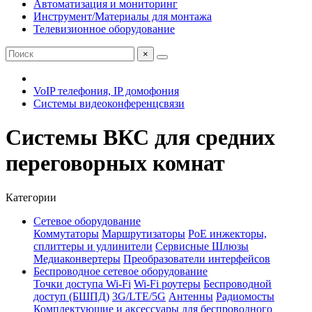
Автоматизация и мониторинг
Инструмент/Материалы для монтажа
Телевизионное оборудование
×
VoIP телефония, IP домофония
Системы видеоконференцсвязи
Системы ВКС для средних
переговорных комнат
Категории
Сетевое оборудование
Коммутаторы
Маршрутизаторы
PoE инжекторы,
сплиттеры и удлинители
Сервисные Шлюзы
Медиаконвертеры
Преобразователи интерфейсов
Беспроводное сетевое оборудование
Точки доступа Wi-Fi
Wi-Fi роутеры
Беспроводной
доступ (БШПД)
3G/LTE/5G
Антенны
Радиомосты
Комплектующие и аксессуары для беспроводного