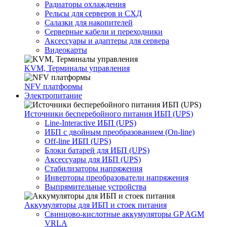
Радиаторы охлаждения
Рельсы для серверов и СХД
Салазки для накопителей
Серверные кабели и переходники
Аксессуары и адаптеры для сервера
Видеокарты
KVM, Терминалы управления
NFV платформы
Электропитание
Источники бесперебойного питания ИБП (UPS)
Line-Interactive ИБП (UPS)
ИБП с двойным преобразованием (On-line)
Off-line ИБП (UPS)
Блоки батарей для ИБП (UPS)
Аксессуары для ИБП (UPS)
Стабилизаторы напряжения
Инверторы преобразователи напряжения
Выпрямительные устройства
Аккумуляторы для ИБП и стоек питания
Свинцово-кислотные аккумуляторы GP AGM
VRLA