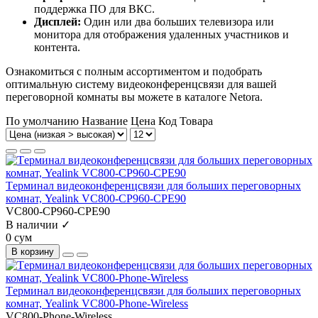
поддержка ПО для ВКС.
Дисплей:
Один или два больших телевизора или
монитора для отображения удаленных участников и
контента.
Ознакомиться с полным ассортиментом и подобрать
оптимальную систему видеоконференцсвязи для вашей
переговорной комнаты вы можете в каталоге Netora.
По умолчанию
Название
Цена
Код Товара
Tерминал видеоконференцсвязи для больших переговорных
комнат, Yealink VC800-CP960-CPE90
VC800-CP960-CPE90
В наличии ✓
0 сум
В корзину
Tерминал видеоконференцсвязи для больших переговорных
комнат, Yealink VC800-Phone-Wireless
VC800-Phone-Wireless