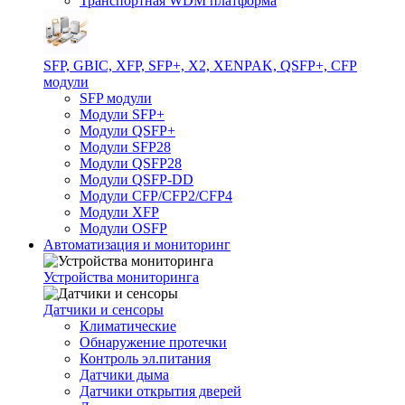
Транспортная WDM платформа
SFP, GBIC, XFP, SFP+, X2, XENPAK, QSFP+, CFP
модули
SFP модули
Модули SFP+
Модули QSFP+
Модули SFP28
Модули QSFP28
Модули QSFP-DD
Модули CFP/CFP2/CFP4
Модули XFP
Модули OSFP
Автоматизация и мониторинг
Устройства мониторинга
Датчики и сенсоры
Климатические
Обнаружение протечки
Контроль эл.питания
Датчики дыма
Датчики открытия дверей