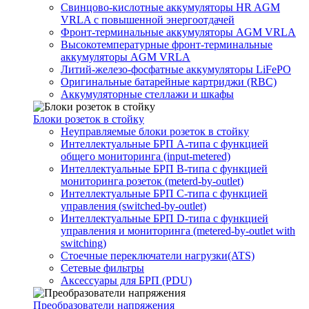
Свинцово-кислотные аккумуляторы HR AGM
VRLA с повышенной энергоотдачей
Фронт-терминальные аккумуляторы AGM VRLA
Высокотемпературные фронт-терминальные
аккумуляторы AGM VRLA
Литий-железо-фосфатные аккумуляторы LiFePO
Оригинальные батарейные картриджи (RBC)
Аккумуляторные стеллажи и шкафы
Блоки розеток в стойку
Неуправляемые блоки розеток в стойку
Интеллектуальные БРП А-типа с функцией
общего мониторинга (input-metered)
Интеллектуальные БРП B-типа с функцией
мониторинга розеток (meterd-by-outlet)
Интеллектуальные БРП C-типа с функцией
управления (switched-by-outlet)
Интеллектуальные БРП D-типа с функцией
управления и мониторинга (metered-by-outlet with
switching)
Стоечные переключатели нагрузки(ATS)
Сетевые фильтры
Аксессуары для БРП (PDU)
Преобразователи напряжения