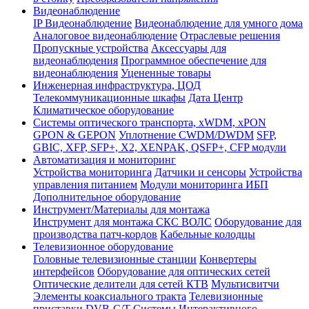
Видеонаблюдение
IP Видеонаблюдение
Видеонаблюдение для умного дома
Аналоговое видеонаблюдение
Отраслевые решения
Пропускные устройства
Аксессуары для
видеонаблюдения
Программное обеспечение для
видеонаблюдения
Уцененные товары
Инженерная инфраструктура, ЦОД
Телекоммуникационные шкафы
Дата Центр
Климатичeское оборудование
Системы оптического транспорта, xWDM, xPON
GPON & GEPON
Уплотнение CWDM/DWDM
SFP,
GBIC, XFP, SFP+, X2, XENPAK, QSFP+, CFP модули
Автоматизация и мониторинг
Устройства мониторинга
Датчики и сенсоры
Устройства
управления питанием
Модули мониторинга ИБП
Дополнительное оборудование
Инструмент/Материалы для монтажа
Инструмент для монтажа СКС ВОЛС
Оборудование для
производства патч-кордов
Кабельные колодцы
Телевизионное оборудование
Головные телевизионные станции
Конвертеры
интерфейсов
Оборудование для оптических сетей
Оптические делители для сетей КТВ
Мультисвитчи
Элементы коаксиального тракта
Телевизионные
приставки DVB-C/T
Системы Интерактивного