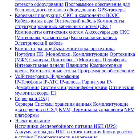
сетевого оборудования
Программное обеспечение для
беспроводного сетевого оборудования
GPS-трекеры
Кабельная продукция, СКС и компоненты ВОЛС
Кабель витая пара
Оптический кабель
Компоненты
структурированных кабельных систем (СКС)
Компоненты оптических систем
Аксессуары для СКС
(Материалы для монтажа)
Коаксиальный кабель
Электрический кабель
Компьютеры, ноутбуки, мониторы, оргтехника
Ноутбуки
ПК, Моноблоки, Комплектующие
Оргтехника
(МФУ, Сканеры, Принтеры...)
Мониторы
Периферия
Интерактивные панели
Планшеты
Компьютерные
кресла
Компьютерные столы
Программное обеспечение
VoIP телефония, IP домофония
IP-Телефоны
IP-ATC
IP-шлюзы
Гарнитуры
IP-
Домофония
Системы видеоконференцсвязи
Оптические
мультиплексоры Е1
Серверы и СХД
Серверы
Системы хранения данных
Комплектующие
для серверов и СХД
KVM, Терминалы управления
NFV
платформы
Электропитание
Источники бесперебойного питания ИБП (UPS)
Аккумуляторы для ИБП и стоек питания
Блоки розеток
в стойку
Преобразователи напряжения