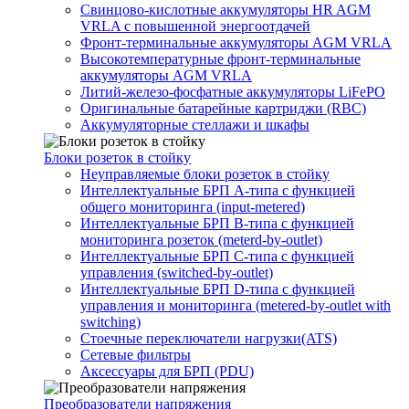
Свинцово-кислотные аккумуляторы HR AGM
VRLA с повышенной энергоотдачей
Фронт-терминальные аккумуляторы AGM VRLA
Высокотемпературные фронт-терминальные
аккумуляторы AGM VRLA
Литий-железо-фосфатные аккумуляторы LiFePO
Оригинальные батарейные картриджи (RBC)
Аккумуляторные стеллажи и шкафы
Блоки розеток в стойку
Неуправляемые блоки розеток в стойку
Интеллектуальные БРП А-типа с функцией
общего мониторинга (input-metered)
Интеллектуальные БРП B-типа с функцией
мониторинга розеток (meterd-by-outlet)
Интеллектуальные БРП C-типа с функцией
управления (switched-by-outlet)
Интеллектуальные БРП D-типа с функцией
управления и мониторинга (metered-by-outlet with
switching)
Стоечные переключатели нагрузки(ATS)
Сетевые фильтры
Аксессуары для БРП (PDU)
Преобразователи напряжения