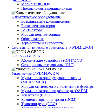
Мобильный ЦОД
Прецизионные кондиционеры
Климатичeское оборудование
Встраиваемые кондиционеры
Блоки вентиляторов
Вентиляторы
Модули вентиляторные
Обогреватели
Термостаты и гигростаты
Системы оптического транспорта, xWDM, xPON
GPON & GEPON
Абонентские устройства (ONT/ONU)
Станционные терминалы (OLT)
Уплотнение CWDM/DWDM
Мультиплексоры/демультиплексоры
(MUX/DMUX)
Модули оптического уплотнения и фильтры
Мультиплексоры ввода/вывода (OADM)
Усилители (EDFA)
Компенсаторы дисперсии (DCM)
Транспондеры (OEO)