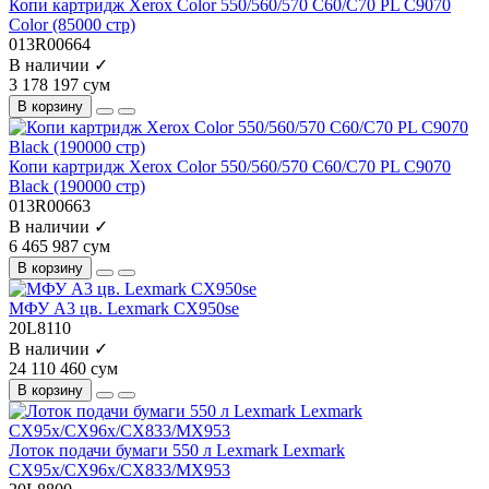
Копи картридж Xerox Color 550/560/570 C60/C70 PL C9070
Color (85000 стр)
013R00664
В наличии ✓
3 178 197 сум
В корзину
Копи картридж Xerox Color 550/560/570 C60/C70 PL C9070
Black (190000 стр)
013R00663
В наличии ✓
6 465 987 сум
В корзину
МФУ A3 цв. Lexmark CX950se
20L8110
В наличии ✓
24 110 460 сум
В корзину
Лоток подачи бумаги 550 л Lexmark Lexmark
CX95x/CX96x/CX833/MX953