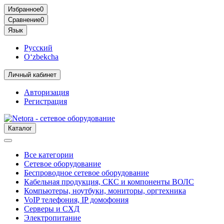
Избранное
0
Сравнение
0
Язык
Русский
O‘zbekcha
Личный кабинет
Авторизация
Регистрация
Каталог
Все категории
Сетевое оборудование
Беспроводное сетевое оборудование
Кабельная продукция, СКС и компоненты ВОЛС
Компьютеры, ноутбуки, мониторы, оргтехника
VoIP телефония, IP домофония
Серверы и СХД
Электропитание