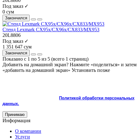
20L8800
Под заказ ✓
0 сум
Закончился
Стенд Lexmark CX95x/CX96x/CX833/MX953
20L8806
Под заказ ✓
1 351 647 сум
Закончился
Показано с 1 по 5 из 5 (всего 1 страниц)
Добавить на домашний экран?
Нажмите «поделиться» и затем
«добавить на домашний экран»
Установить
позже
На сайте используются cookie и сервисы аналитики для
корректной работы и улучшения качества обслуживания.
Продолжая пользоваться сайтом, вы соглашаетесь с
использованием cookie и с
Политикой обработки персональных
данных.
Принимаю
Информация
О компании
Услуги