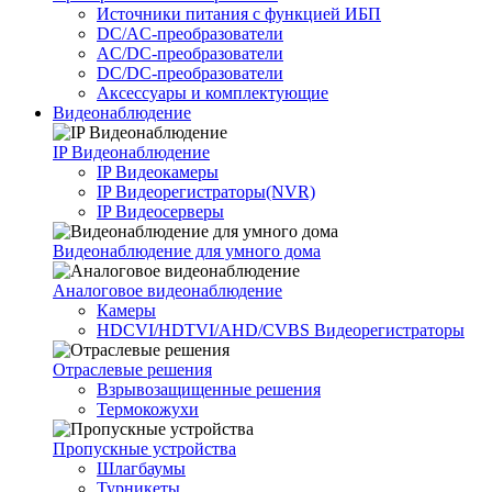
Источники питания c функцией ИБП
DC/AC-преобразователи
AC/DC-преобразователи
DC/DC-преобразователи
Аксессуары и комплектующие
Видеонаблюдение
IP Видеонаблюдение
IP Видеокамеры
IP Видеорегистраторы(NVR)
IP Видеосерверы
Видеонаблюдение для умного дома
Аналоговое видеонаблюдение
Камеры
HDCVI/HDTVI/AHD/CVBS Видеорегистраторы
Отраслевые решения
Взрывозащищенные решения
Термокожухи
Пропускные устройства
Шлагбаумы
Турникеты