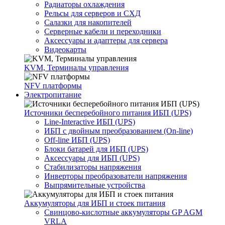
Радиаторы охлаждения
Рельсы для серверов и СХД
Салазки для накопителей
Серверные кабели и переходники
Аксессуары и адаптеры для сервера
Видеокарты
KVM, Терминалы управления
NFV платформы
Электропитание
Источники бесперебойного питания ИБП (UPS)
Line-Interactive ИБП (UPS)
ИБП с двойным преобразованием (On-line)
Off-line ИБП (UPS)
Блоки батарей для ИБП (UPS)
Аксессуары для ИБП (UPS)
Стабилизаторы напряжения
Инверторы преобразователи напряжения
Выпрямительные устройства
Аккумуляторы для ИБП и стоек питания
Свинцово-кислотные аккумуляторы GP AGM
VRLA