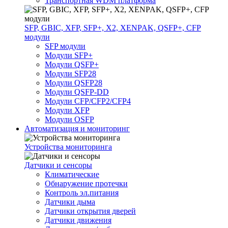
Транспортная WDM платформа
SFP, GBIC, XFP, SFP+, X2, XENPAK, QSFP+, CFP
модули
SFP модули
Модули SFP+
Модули QSFP+
Модули SFP28
Модули QSFP28
Модули QSFP-DD
Модули CFP/CFP2/CFP4
Модули XFP
Модули OSFP
Автоматизация и мониторинг
Устройства мониторинга
Датчики и сенсоры
Климатические
Обнаружение протечки
Контроль эл.питания
Датчики дыма
Датчики открытия дверей
Датчики движения