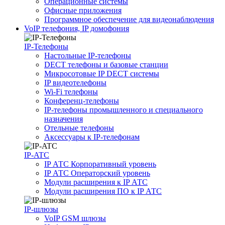
Операционные системы
Офисные приложения
Программное обеспечение для видеонаблюдения
VoIP телефония, IP домофония
IP-Телефоны
Настольные IP-телефоны
DECT телефоны и базовые станции
Микросотовые IP DECT системы
IP видеотелефоны
Wi-Fi телефоны
Конференц-телефоны
IP-телефоны промышленного и специального
назначения
Отельные телефоны
Аксессуары к IP-телефонам
IP-ATC
IP АТС Корпоративный уровень
IP АТС Операторский уровень
Модули расширения к IP АТС
Модули расширения ПО к IP АТС
IP-шлюзы
VoIP GSM шлюзы