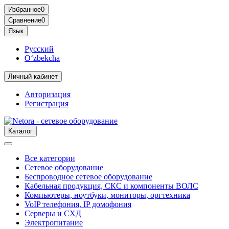
Избранное
0
Сравнение
0
Язык
Русский
O‘zbekcha
Личный кабинет
Авторизация
Регистрация
Каталог
Все категории
Сетевое оборудование
Беспроводное сетевое оборудование
Кабельная продукция, СКС и компоненты ВОЛС
Компьютеры, ноутбуки, мониторы, оргтехника
VoIP телефония, IP домофония
Серверы и СХД
Электропитание