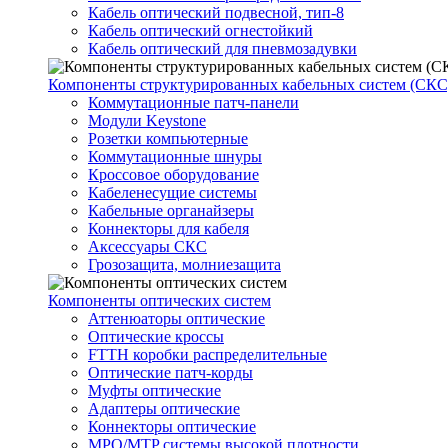
Кабель оптический подвесной, тип-8
Кабель оптический огнестойкий
Кабель оптический для пневмозадувки
Компоненты структурированных кабельных систем (СКС
Коммутационные патч-панели
Модули Keystone
Розетки компьютерные
Коммутационные шнуры
Кроссовое оборудование
Кабеленесущие системы
Кабельные органайзеры
Коннекторы для кабеля
Аксессуары СКС
Грозозащита, молниезащита
Компоненты оптических систем
Аттенюаторы оптические
Оптические кроссы
FTTH коробки распределительные
Оптические патч-корды
Муфты оптические
Адаптеры оптические
Коннекторы оптические
MPO/MTP системы высокой плотности