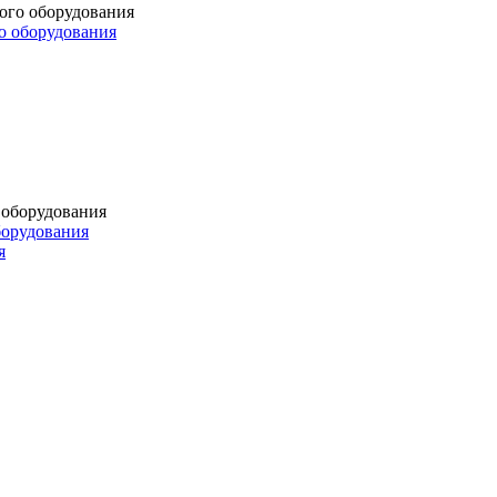
о оборудования
борудования
я