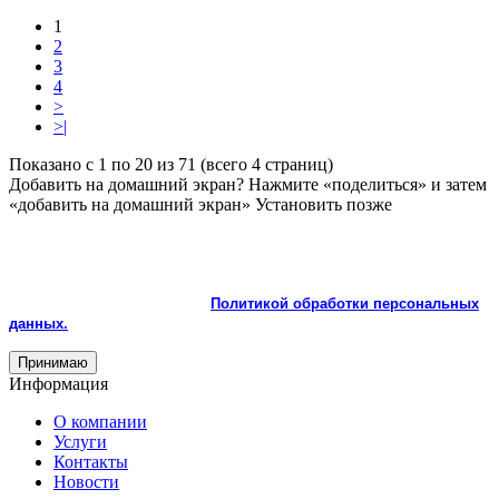
1
2
3
4
>
>|
Показано с 1 по 20 из 71 (всего 4 страниц)
Добавить на домашний экран?
Нажмите «поделиться» и затем
«добавить на домашний экран»
Установить
позже
На сайте используются cookie и сервисы аналитики для
корректной работы и улучшения качества обслуживания.
Продолжая пользоваться сайтом, вы соглашаетесь с
использованием cookie и с
Политикой обработки персональных
данных.
Принимаю
Информация
О компании
Услуги
Контакты
Новости