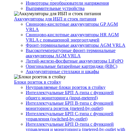
Инверторы преобразователи напряжения
Выпрямительные устройства
Аккумуляторы для ИБП и стоек питания
Свинцово-кислотные аккумуляторы GP AGM
VRLA
Свинцово-кислотные аккумуляторы HR AGM
VRLA с повышенной энергоотдачей
Фронт-терминальные аккумуляторы AGM VRLA
Высокотемпературные фронт-терминальные
аккумуляторы AGM VRLA
Литий-железо-фосфатные аккумуляторы LiFePO
Оригинальные батарейные картриджи (RBC)
Аккумуляторные стеллажи и шкафы
Блоки розеток в стойку
Неуправляемые блоки розеток в стойку
Интеллектуальные БРП А-типа с функцией
общего мониторинга (input-metered)
Интеллектуальные БРП B-типа с функцией
мониторинга розеток (meterd-by-outlet)
Интеллектуальные БРП C-типа с функцией
управления (switched-by-outlet)
Интеллектуальные БРП D-типа с функцией
управления и мониторинга (metered-by-outlet with