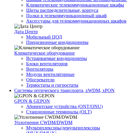
Климатические телекоммуникационные шкафы
Щиты распределительные, корпуса
Полки в телекоммуникационный шкаф
Аксессуары для телекоммуникационных шкафов
Дата Центр
Мобильный ЦОД
Прецизионные кондиционеры
Климатичeское оборудование
Встраиваемые кондиционеры
Блоки вентиляторов
Вентиляторы
Модули вентиляторные
Обогреватели
Термостаты и гигростаты
Системы оптического транспорта, xWDM, xPON
GPON & GEPON
Абонентские устройства (ONT/ONU)
Станционные терминалы (OLT)
Уплотнение CWDM/DWDM
Мультиплексоры/демультиплексоры