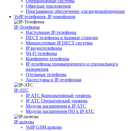
Операционные системы
Офисные приложения
Программное обеспечение для видеонаблюдения
VoIP телефония, IP домофония
IP-Телефоны
Настольные IP-телефоны
DECT телефоны и базовые станции
Микросотовые IP DECT системы
IP видеотелефоны
Wi-Fi телефоны
Конференц-телефоны
IP-телефоны промышленного и специального
назначения
Отельные телефоны
Аксессуары к IP-телефонам
IP-ATC
IP АТС Корпоративный уровень
IP АТС Операторский уровень
Модули расширения к IP АТС
Модули расширения ПО к IP АТС
IP-шлюзы
VoIP GSM шлюзы