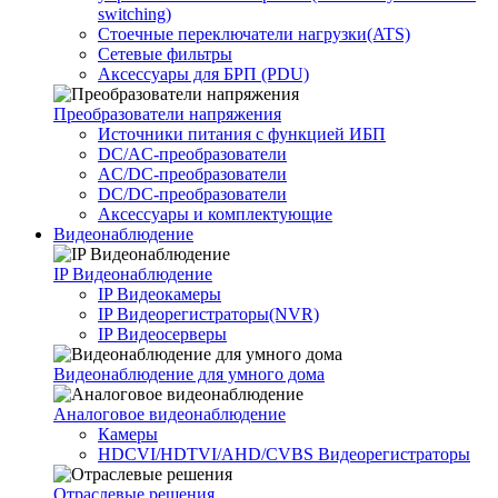
switching)
Стоечные переключатели нагрузки(ATS)
Сетевые фильтры
Аксессуары для БРП (PDU)
Преобразователи напряжения
Источники питания c функцией ИБП
DC/AC-преобразователи
AC/DC-преобразователи
DC/DC-преобразователи
Аксессуары и комплектующие
Видеонаблюдение
IP Видеонаблюдение
IP Видеокамеры
IP Видеорегистраторы(NVR)
IP Видеосерверы
Видеонаблюдение для умного дома
Аналоговое видеонаблюдение
Камеры
HDCVI/HDTVI/AHD/CVBS Видеорегистраторы
Отраслевые решения