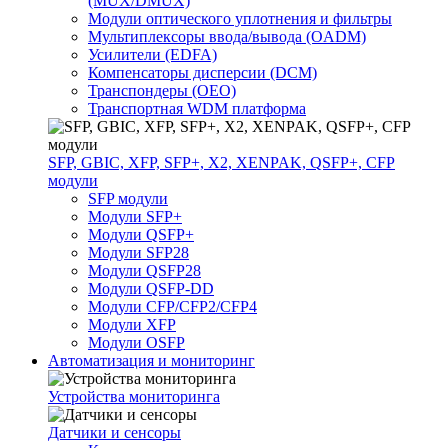
(MUX/DMUX)
Модули оптического уплотнения и фильтры
Мультиплексоры ввода/вывода (OADM)
Усилители (EDFA)
Компенсаторы дисперсии (DCM)
Транспондеры (OEO)
Транспортная WDM платформа
SFP, GBIC, XFP, SFP+, X2, XENPAK, QSFP+, CFP
модули
SFP модули
Модули SFP+
Модули QSFP+
Модули SFP28
Модули QSFP28
Модули QSFP-DD
Модули CFP/CFP2/CFP4
Модули XFP
Модули OSFP
Автоматизация и мониторинг
Устройства мониторинга
Датчики и сенсоры