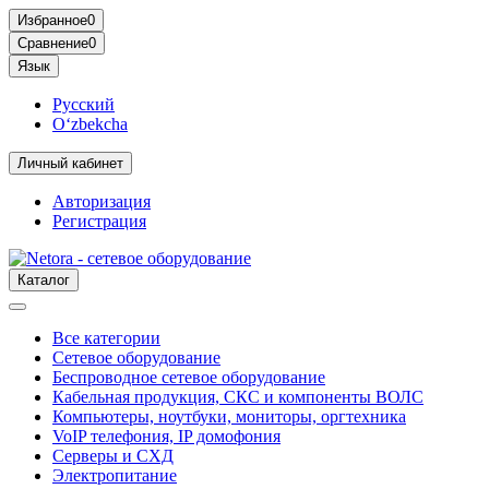
Избранное
0
Сравнение
0
Язык
Русский
O‘zbekcha
Личный кабинет
Авторизация
Регистрация
Каталог
Все категории
Сетевое оборудование
Беспроводное сетевое оборудование
Кабельная продукция, СКС и компоненты ВОЛС
Компьютеры, ноутбуки, мониторы, оргтехника
VoIP телефония, IP домофония
Серверы и СХД
Электропитание