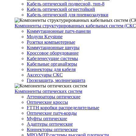
Кабель оптический подвесной, тип-8
Кабель оптический огнестойкий
Кабель оптический для пневмозадувки
Компоненты структурированных кабельных систем (СКС
Коммутационные патч-панели
Модули Keystone
Розетки компьютерные
Коммутационные шнуры
Кроссовое оборудование
Кабеленесущие системы
Кабельные органайзеры
Коннекторы для кабеля
Аксессуары СКС
Грозозащита, молниезащита
Компоненты оптических систем
Аттенюаторы оптические
Оптические кроссы
FTTH коробки распределительные
Оптические патч-корды
Муфты оптические
Адаптеры оптические
Коннекторы оптические
MPO/MTP системы высокой плотности