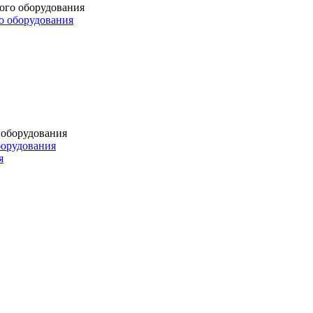
о оборудования
борудования
я