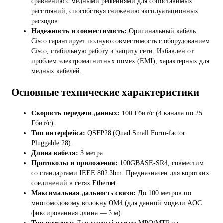
сравнению с медными решениями для сопоставимых
расстояний, способствуя снижению эксплуатационных
расходов.
Надежность и совместимость:
Оригинальный кабель
Cisco гарантирует полную совместимость с оборудованием
Cisco, стабильную работу и защиту сети. Избавлен от
проблем электромагнитных помех (EMI), характерных для
медных кабелей.
Основные технические характеристики
Скорость передачи данных:
100 Гбит/с (4 канала по 25
Гбит/с).
Тип интерфейса:
QSFP28 (Quad Small Form-factor
Pluggable 28).
Длина кабеля:
3 метра.
Протоколы и приложения:
100GBASE-SR4, совместим
со стандартами IEEE 802.3bm. Предназначен для коротких
соединений в сетях Ethernet.
Максимальная дальность связи:
До 100 метров по
многомодовому волокну OM4 (для данной модели AOC
фиксированная длина — 3 м).
Тип разъема:
Дуплексный разъем MPO/MTP на