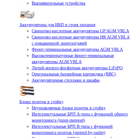
Выпрямительные устройства
Аккумуляторы для ИБП и стоек питания
Свинцово-кислотные аккумуляторы GP AGM VRLA
Свинцово-кислотные аккумуляторы HR AGM VRLA
с повышенной энергоотдачей
Фронт-терминальные аккумуляторы AGM VRLA
Высокотемпературные фронт-терминальные
аккумуляторы AGM VRLA
Литий-железо-фосфатные аккумуляторы LiFePO
Оригинальные батарейные картриджи (RBC)
Аккумуляторные стеллажи и шкафы
Блоки розеток в стойку
Неуправляемые блоки розеток в стойку
Интеллектуальные БРП А-типа с функцией общего
мониторинга (input-metered)
Интеллектуальные БРП B-типа с функцией
мониторинга розеток (meterd-by-outlet)