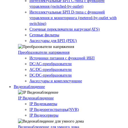
Интеллектуальные БРП C-типа с функцией
управления (switched-by-outlet)
Интеллектуальные БРП D-типа с функцией
управления и мониторинга (metered-by-outlet with
switching)
Стоечные переключатели нагрузки(ATS)
Сетевые фильтры
Аксессуары для БРП (PDU)
Преобразователи напряжения
Источники питания c функцией ИБП
DC/AC-преобразователи
AC/DC-преобразователи
DC/DC-преобразователи
Аксессуары и комплектующие
Видеонаблюдение
IP Видеонаблюдение
IP Видеокамеры
IP Видеорегистраторы(NVR)
IP Видеосерверы
Видеонаблюдение для умного дома