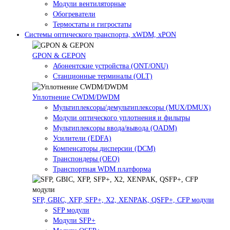
Модули вентиляторные
Обогреватели
Термостаты и гигростаты
Системы оптического транспорта, xWDM, xPON
GPON & GEPON
Абонентские устройства (ONT/ONU)
Станционные терминалы (OLT)
Уплотнение CWDM/DWDM
Мультиплексоры/демультиплексоры (MUX/DMUX)
Модули оптического уплотнения и фильтры
Мультиплексоры ввода/вывода (OADM)
Усилители (EDFA)
Компенсаторы дисперсии (DCM)
Транспондеры (OEO)
Транспортная WDM платформа
SFP, GBIC, XFP, SFP+, X2, XENPAK, QSFP+, CFP модули
SFP модули
Модули SFP+